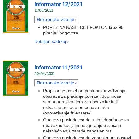
Informator 12/2021
11/05/2021
Elektronsko izdanje ›
POREZ NA NASLEĐE I POKLON kroz 95
pitanja i odgovora
Detaljan sadržaj ›
Informator 11/2021
30/04/2021
Elektronsko izdanje ›
Propisan je poseban postupak utvrđivanja
obaveza za plaćanje poreza i doprinosa
samooporezivanjem za obveznike koji
ostvaruju prihode po osnovu rada
/oporezivanje frilensera/
Obaveza poslodavca da uplati doprinose za
obavezno socijalno osiguranje u slučaju
neisplaćivanja zarade zaposlenima
Obaveza poslodavca da zaposlenom dostavi