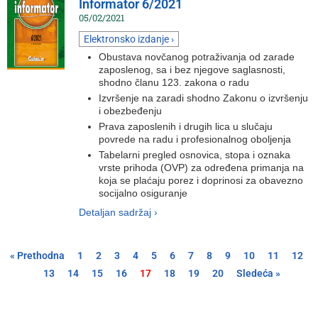
Informator 6/2021
05/02/2021
Elektronsko izdanje ›
Obustava novčanog potraživanja od zarade
zaposlenog, sa i bez njegove saglasnosti,
shodno članu 123. zakona o radu
Izvršenje na zaradi shodno Zakonu o izvršenju
i obezbeđenju
Prava zaposlenih i drugih lica u slučaju
povrede na radu i profesionalnog oboljenja
Tabelarni pregled osnovica, stopa i oznaka
vrste prihoda (OVP) za određena primanja na
koja se plaćaju porez i doprinosi za obavezno
socijalno osiguranje
Detaljan sadržaj ›
« Prethodna
1
2
3
4
5
6
7
8
9
10
11
12
13
14
15
16
17
18
19
20
Sledeća »