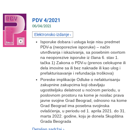
PDV 4/2021
06/04/2021
Elektronsko izdanje ›
Isporuke dobara i usluga koje nisu predmet
PDV-a (neoporezive isporuke) – način
utvrđivanja i iskazivanja, sa posebnim osvrtom
na neoporezive isporuke iz člana 6. stav 1.
tačka 1) Zakona o PDV-u (prenos celokupne ili
dela imovine sa ili bez naknade ili kao ulog i
prefakturisavanje i refundacija troškova)
Poreske implikacije Odluke o nefakturisanju
zakupnine zakupcima koji obavljaju
ugostiteljsku delatnost u noćnom periodu, u
poslovnom prostoru na kome je nosilac prava
javne svojine Grad Beograd, odnosno na kome
Grad Beograd ima posebna svojinska
ovlašćenja, u periodu od 1. aprila 2021. do 31.
marta 2022. godine, koju je donela Skupština
Grada Beograda
Detaljan sadržaj ›