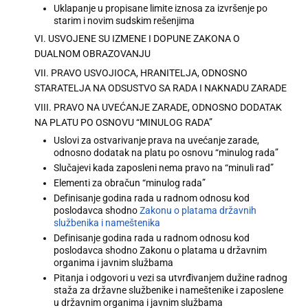
Uklapanje u propisane limite iznosa za izvršenje po
starim i novim sudskim rešenjima
VI. USVOJENE SU IZMENE I DOPUNE ZAKONA O
DUALNOM OBRAZOVANJU
VII. PRAVO USVOJIOCA, HRANITELJA, ODNOSNO
STARATELJA NA ODSUSTVO SA RADA I NAKNADU ZARADE
VIII. PRAVO NA UVEĆANJE ZARADE, ODNOSNO DODATAK
NA PLATU PO OSNOVU “MINULOG RADA”
Uslovi za ostvarivanje prava na uvećanje zarade,
odnosno dodatak na platu po osnovu “minulog rada”
Slučajevi kada zaposleni nema pravo na “minuli rad”
Elementi za obračun “minulog rada”
Definisanje godina rada u radnom odnosu kod
poslodavca shodno
Zakonu o platama državnih
službenika i nameštenika
Definisanje godina rada u radnom odnosu kod
poslodavca shodno Zakonu o platama u državnim
organima i javnim službama
Pitanja i odgovori u vezi sa utvrđivanjem dužine radnog
staža za državne službenike i nameštenike i zaposlene
u državnim organima i javnim službama