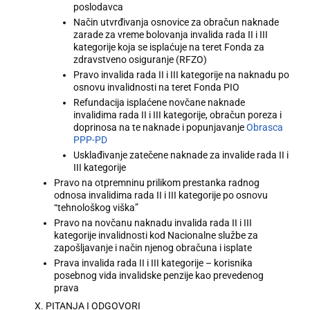
poslodavca
Način utvrđivanja osnovice za obračun naknade
zarade za vreme bolovanja invalida rada II i III
kategorije koja se isplaćuje na teret Fonda za
zdravstveno osiguranje (RFZO)
Pravo invalida rada II i III kategorije na naknadu po
osnovu invalidnosti na teret Fonda PIO
Refundacija isplaćene novčane naknade
invalidima rada II i III kategorije, obračun poreza i
doprinosa na te naknade i popunjavanje
Obrasca
PPP-PD
Usklađivanje zatečene naknade za invalide rada II i
III kategorije
Pravo na otpremninu prilikom prestanka radnog
odnosa invalidima rada II i III kategorije po osnovu
“tehnološkog viška”
Pravo na novčanu naknadu invalida rada II i III
kategorije invalidnosti kod Nacionalne službe za
zapošljavanje i način njenog obračuna i isplate
Prava invalida rada II i III kategorije – korisnika
posebnog vida invalidske penzije kao prevedenog
prava
X. PITANJA I ODGOVORI