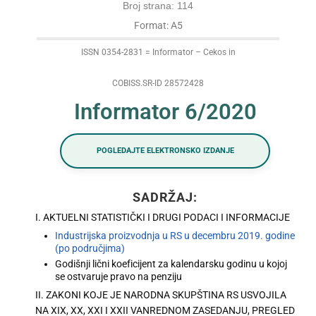
Broj strana: 114
Format: A5
ISSN 0354-2831 = Informator – Cekos in
COBISS.SR-ID 28572428
Informator 6/2020
POGLEDAJTE ELEKTRONSKO IZDANJE
SADRŽAJ:
I. AKTUELNI STATISTIČKI I DRUGI PODACI I INFORMACIJE
Industrijska proizvodnja u RS u decembru 2019. godine
(po područjima)
Godišnji lični koeficijent za kalendarsku godinu u kojoj
se ostvaruje pravo na penziju
II. ZAKONI KOJE JE NARODNA SKUPŠTINA RS USVOJILA
NA XIX, XX, XXI I XXII VANREDNOM ZASEDANJU, PREGLED