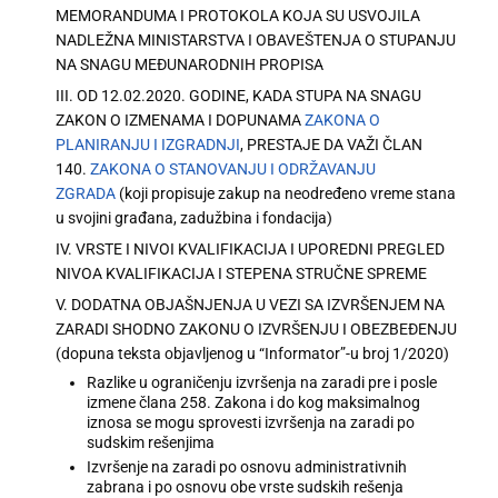
MEMORANDUMA I PROTOKOLA KOJA SU USVOJILA
NADLEŽNA MINISTARSTVA I OBAVEŠTENJA O STUPANJU
NA SNAGU MEĐUNARODNIH PROPISA
III. OD 12.02.2020. GODINE, KADA STUPA NA SNAGU
ZAKON O IZMENAMA I DOPUNAMA
ZAKONA O
PLANIRANJU I IZGRADNJI
, PRESTAJE DA VAŽI ČLAN
140.
ZAKONA O STANOVANJU I ODRŽAVANJU
ZGRADA
(koji propisuje zakup na neodređeno vreme stana
u svojini građana, zadužbina i fondacija)
IV. VRSTE I NIVOI KVALIFIKACIJA I UPOREDNI PREGLED
NIVOA KVALIFIKACIJA I STEPENA STRUČNE SPREME
V. DODATNA OBJAŠNJENJA U VEZI SA IZVRŠENJEM NA
ZARADI SHODNO ZAKONU O IZVRŠENJU I OBEZBEĐENJU
(dopuna teksta objavljenog u “Informator”-u broj 1/2020)
Razlike u ograničenju izvršenja na zaradi pre i posle
izmene člana 258. Zakona i do kog maksimalnog
iznosa se mogu sprovesti izvršenja na zaradi po
sudskim rešenjima
Izvršenje na zaradi po osnovu administrativnih
zabrana i po osnovu obe vrste sudskih rešenja