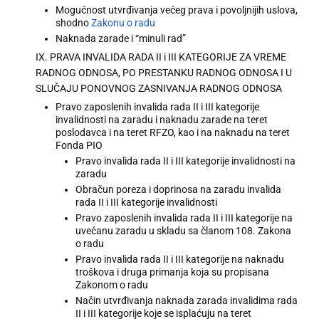
Mogućnost utvrđivanja većeg prava i povoljnijih uslova,
shodno
Zakonu o radu
Naknada zarade i “minuli rad”
IX. PRAVA INVALIDA RADA II i III KATEGORIJE ZA VREME
RADNOG ODNOSA, PO PRESTANKU RADNOG ODNOSA I U
SLUČAJU PONOVNOG ZASNIVANJA RADNOG ODNOSA
Pravo zaposlenih invalida rada II i III kategorije
invalidnosti na zaradu i naknadu zarade na teret
poslodavca i na teret RFZO, kao i na naknadu na teret
Fonda PIO
Pravo invalida rada II i III kategorije invalidnosti na
zaradu
Obračun poreza i doprinosa na zaradu invalida
rada II i III kategorije invalidnosti
Pravo zaposlenih invalida rada II i III kategorije na
uvećanu zaradu u skladu sa članom 108. Zakona
o radu
Pravo invalida rada II i III kategorije na naknadu
troškova i druga primanja koja su propisana
Zakonom o radu
Način utvrđivanja naknada zarada invalidima rada
II i III kategorije koje se isplaćuju na teret