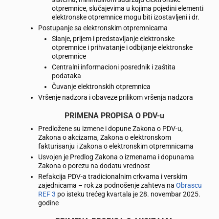
otpremnice, slučajevima u kojima pojedini elementi
elektronske otpremnice mogu biti izostavljeni i dr.
Postupanje sa elektronskim otpremnicama
Slanje, prijem i predstavljanje elektronske
otpremnice i prihvatanje i odbijanje elektronske
otpremnice
Centralni informacioni posrednik i zaštita
podataka
Čuvanje elektronskih otpremnica
Vršenje nadzora i obaveze prilikom vršenja nadzora
PRIMENA PROPISA O PDV-u
Predložene su izmene i dopune Zakona o PDV-u,
Zakona o akcizama, Zakona o elektronskom
fakturisanju i Zakona o elektronskim otpremnicama
Usvojen je Predlog Zakona o izmenama i dopunama
Zakona o porezu na dodatu vrednost
Refakcija PDV-a tradicionalnim crkvama i verskim
zajednicama – rok za podnošenje zahteva na
Obrascu
REF 3
po isteku trećeg kvartala je 28. novembar 2025.
godine