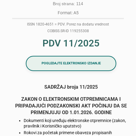
Broj strana: 114
Format: A5
ISSN 1820-4651 = PDV. Porez na dodatu vrednost
COBISS.SR-ID 119255308
PDV 11/2025
POGLEDAJTE ELEKTRONSKO IZDANJE
SADRŽAJ broja 11/2025
ZAKON O ELEKTRONSKIM OTPREMNICAMA I
PRIPADAJUĆI PODZAKONSKI AKT POČINJU DA SE
PRIMENJUJU OD 1.01.2026. GODINE
Dokumenti koji uređuju elektronske otpremnice (zakon,
pravilnik i Korisničko uputstvo)
Rokovi za početak primene obaveza propisanih