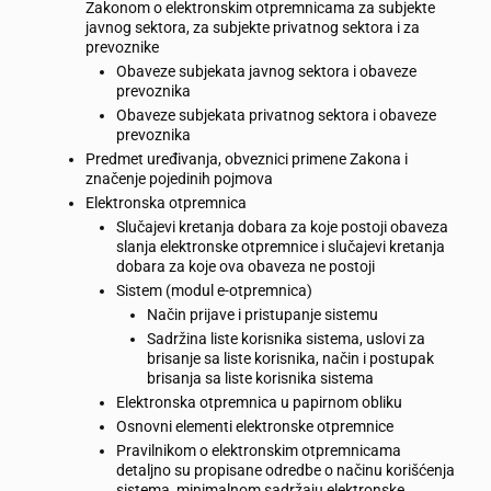
Zakonom o elektronskim otpremnicama za subjekte
javnog sektora, za subjekte privatnog sektora i za
prevoznike
Obaveze subjekata javnog sektora i obaveze
prevoznika
Obaveze subjekata privatnog sektora i obaveze
prevoznika
Predmet uređivanja, obveznici primene Zakona i
značenje pojedinih pojmova
Elektronska otpremnica
Slučajevi kretanja dobara za koje postoji obaveza
slanja elektronske otpremnice i slučajevi kretanja
dobara za koje ova obaveza ne postoji
Sistem (modul e-otpremnica)
Način prijave i pristupanje sistemu
Sadržina liste korisnika sistema, uslovi za
brisanje sa liste korisnika, način i postupak
brisanja sa liste korisnika sistema
Elektronska otpremnica u papirnom obliku
Osnovni elementi elektronske otpremnice
Pravilnikom o elektronskim otpremnicama
detaljno su propisane odredbe o načinu korišćenja
sistema, minimalnom sadržaju elektronske