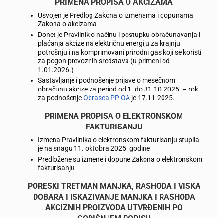
PRIMENA PROPISA O AKCIZAMA
Usvojen je Predlog Zakona o izmenama i dopunama
Zakona o akcizama
Donet je Pravilnik o načinu i postupku obračunavanja i
plaćanja akcize na električnu energiju za krajnju
potrošnju i na komprimovani prirodni gas koji se koristi
za pogon prevoznih sredstava (u primeni od
1.01.2026.)
Sastavljanje i podnošenje prijave o mesečnom
obračunu akcize za period od 1. do 31.10.2025. – rok
za podnošenje
Obrasca PP OA
je 17.11.2025.
PRIMENA PROPISA O ELEKTRONSKOM
FAKTURISANJU
Izmena Pravilnika o elektronskom fakturisanju stupila
je na snagu 11. oktobra 2025. godine
Predložene su izmene i dopune Zakona o elektronskom
fakturisanju
PORESKI TRETMAN MANJKA, RASHODA I VIŠKA
DOBARA I ISKAZIVANJE MANJKA I RASHODA
AKCIZNIH PROIZVODA UTVRĐENIH PO