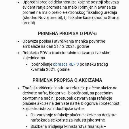
Uporedni pregled delatnosti za koje ne postoji obaveza
evidentiranja prometa na malo i primljenih avansa za
promet na malo preko elektronskog fiskalnog uređaja
(shodno Novoj uredbi), tj. fiskalne kase (shodno Staroj
uredbi)
PRIMENA PROPISA O PDV-u
Obaveza popisa i utvrđivanja manjka povratne
ambalaže na dan 31.12.2021. godine
Refakcija PDV-a tradicionalnim crkvama i verskim
zajednicama
podnošenje
obrasca REF 3
po isteku trećeg
kvartala 2021. godine
PRIMENA PROPISA O AKCIZAMA
Značaj korišćenja instituta refakcije plaćene akcize na
derivate nafte, biogoriva i biotečnosti, sa posebnim
osvrtom na način i postupak ostvarivanja refakcije
plaćene akcize na derivate nafte, biogoriva i biotečnosti
koji se koriste za industrijske svrhe
Ostvarivanje refakcije plaćene akcize na derivate
nafte kada se koriste za industrijske svrhe
Službena mišljenja Ministarstva finansija –