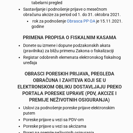
tabelarni pregled
Sastavljanje i podnošenje prijave o mesečnom
obračunu akcize za period od 1. do 31. oktobra 2021.
rok za podnošenje
Obrasca PP OA
je 15.11.2021.
godine
PRIMENA PROPISA O FISKALNIM KASAMA
Donete su izmene i dopune podzakonskih akata
(pravilnika) za bližu primenu Zakona o fiskalizaciji
Registar odobrenih elemenata elektronskog fiskalnog
uređaja
OBRASCI PORESKIH PRIJAVA, PREGLEDA
OBRAČUNA I ZAHTEVA KOJI SE U
ELEKTRONSKOM OBLIKU DOSTAVLJAJU PREKO
PORTALA PORESKE UPRAVE (PDV, AKCIZE I
PREMIJE NEŽIVOTNIH OSIGURANJA)
Uslovi za podnošenje poreske prijave elektronskim
putem
Poreske prijave u vezi sa PDV-om
Poreske prijave u vezi sa akcizama
Porez na premije neživotnih osiguranja