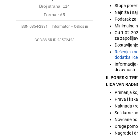
Stopa porez
Broj strana: 114
Najniža i na
Format: A5
Podatak za 
Minimalna ne
ISSN 0354-2831 = Informator – Cekos in
Od 1.02.202
za zapošlja
COBISS.SR-ID 28572428
Dostavljanje
Rešenje o no
dodatka i ce
Informacija
državnosti
II. PORESKI T
LICA VAN RAD
Primanja ko
Prava i fisk
Naknada troš
Solidarne p
Novčane po
Druge pomo
Nagrade i dr