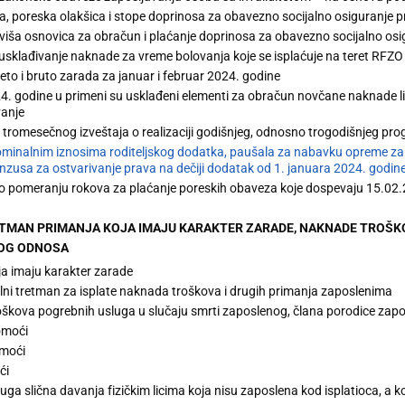
a, poreska olakšica i stope doprinosa za obavezno socijalno osiguranje 
jviša osnovica za obračun i plaćanje doprinosa za obavezno socijalno os
usklađivanje naknade za vreme bolovanja koje se isplaćuje na teret RFZO
to i bruto zarada za januar i februar 2024. godine
4. godine u primeni su usklađeni elementi za obračun novčane naknade l
vanje
 tromesečnog izveštaja o realizaciji godišnjeg, odnosno trogodišnjeg p
minalnim iznosima roditeljskog dodatka, paušala za nabavku opreme za d
nzusa za ostvarivanje prava na dečiji dodatak od 1. januara 2024. godin
 o pomeranju rokova za plaćanje poreskih obaveza koje dospevaju 15.02
RETMAN PRIMANJA KOJA IMAJU KARAKTER ZARADE, NAKNADE TROŠKO
NOG ODNOSA
ja imaju karakter zarade
alni tretman za isplate naknada troškova i drugih primanja zaposlenima
kova pogrebnih usluga u slučaju smrti zaposlenog, člana porodice zapos
omoći
moći
ći
uga slična davanja fizičkim licima koja nisu zaposlena kod isplatioca, a koj