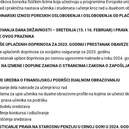
škova boravka fizičkim licima koja učestvuju u programima Evropske uni
ad i praktična nastava učenika i studenata i učenje kroz rad u dualnom 
I DINARSKI IZNOSI PORESKIH OSLOBOĐENJA I OSLOBOĐENJA OD PLA
NOVANJA DANA DRŽAVNOSTI – SRETENJA (15. I 16. FEBRUAR) I PRA
E OVOG PRAZNIKA
IŠE UPLAĆENIH DOPRINOSA ZA 2023. GODINU I PRESTANAK OBAVEZE
e uplaćenih doprinosa za socijalno osiguranje za 2023. godinu
estanak uplate doprinosa po osnovu ugovorene naknade u toku 2024. go
 NA IZMENE I DOPUNE ZAKONA O STRANCIMA I ZAKONA O ZAPOŠLJA
 JE UREDBA O FINANSIJSKOJ PODRŠCI DUALNOM OBRAZOVANJU
sanje dela naknade za učenje kroz rad
ama za upis učenika na dualne obrazovne profile na kojima se učenici šk
 prava učenika na podršku
dodelu sredstava
enje konkursa i odlučivanje
rišćenja sredstava
A STICANJE PRAVA NA STAROSNU PENZIJU U CRNOJ GORI U 2024. GOD