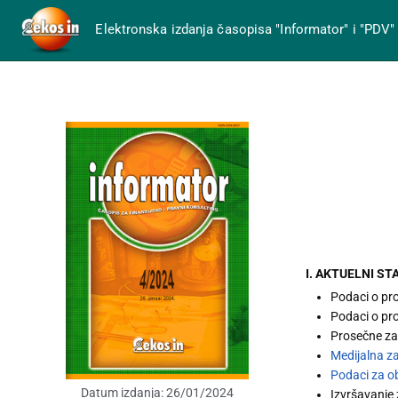
Elektronska izdanja časopisa "Informator" i "PDV"
I. AKTUELNI ST
Podaci o pr
Podaci o pr
Prosečne za
Medijalna z
Podaci za o
Datum izdanja:
26/01/2024
Izvršavanje