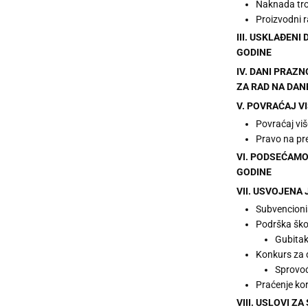
Naknada tro
Proizvodni r
III. USKLAĐEN
GODINE
IV. DANI PRAZ
ZA RAD NA DAN
V. POVRAĆAJ V
Povraćaj viš
Pravo na pr
VI. PODSEĆAMO
GODINE
VII. USVOJENA
Subvencioni
Podrška škol
Gubitak
Konkurs za 
Sprovođ
Praćenje ko
VIII. USLOVI Z