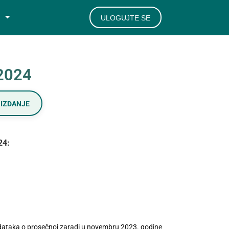
ULOGUJTE SE
/2024
IZDANJE
24:
dataka o prosečnoj zaradi u novembru 2023. godine