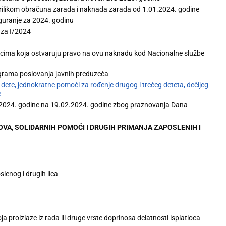
prilikom obračuna zarada i naknada zarada od 1.01.2024. godine
iguranje za 2024. godinu
 za I/2024
icima koja ostvaruju pravo na ovu naknadu kod Nacionalne službe
rograma poslovanja javnih preduzeća
ete, jednokratne pomoći za rođenje drugog i trećeg deteta, dečijeg
e
.2024. godine na 19.02.2024. godine zbog praznovanja Dana
VA, SOLIDARNIH POMOĆI I DRUGIH PRIMANJA ZAPOSLENIH I
lenog i drugih lica
a proizlaze iz rada ili druge vrste doprinosa delatnosti isplatioca