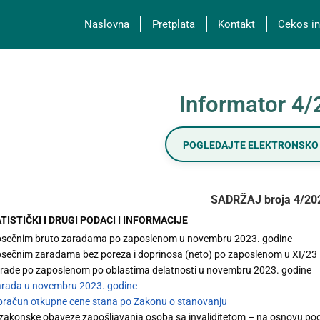
Naslovna
Pretplata
Kontakt
Cekos in
Informator 4
POGLEDAJTE ELEKTRONSKO 
SADRŽAJ broja 4/20
ATISTIČKI I DRUGI PODACI I INFORMACIJE
osečnim bruto zaradama po zaposlenom u novembru 2023. godine
osečnim zaradama bez poreza i doprinosa (neto) po zaposlenom u XI/23
rade po zaposlenom po oblastima delatnosti u novembru 2023. godine
arada u novembru 2023. godine
bračun otkupne cene stana po Zakonu o stanovanju
 zakonske obaveze zapošljavanja osoba sa invaliditetom – na osnovu po