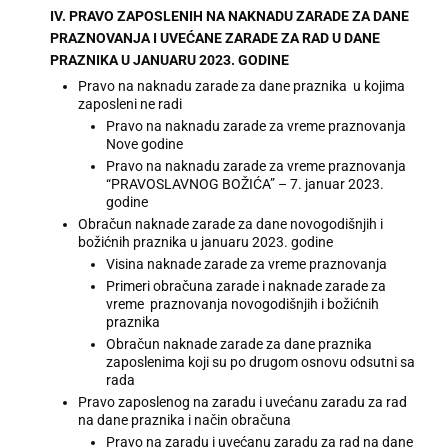
IV. PRAVO ZAPOSLENIH NA NAKNADU ZARADE ZA DANE
PRAZNOVANJA I UVEĆANE ZARADE ZA RAD U DANE
PRAZNIKA U JANUARU 2023. GODINE
Pravo na naknadu zarade za dane praznika u kojima
zaposleni ne radi
Pravo na naknadu zarade za vreme praznovanja
Nove godine
Pravo na naknadu zarade za vreme praznovanja
“PRAVOSLAVNOG BOŽIĆA” – 7. januar 2023.
godine
Obračun naknade zarade za dane novogodišnjih i
božićnih praznika u januaru 2023. godine
Visina naknade zarade za vreme praznovanja
Primeri obračuna zarade i naknade zarade za
vreme praznovanja novogodišnjih i božićnih
praznika
Obračun naknade zarade za dane praznika
zaposlenima koji su po drugom osnovu odsutni sa
rada
Pravo zaposlenog na zaradu i uvećanu zaradu za rad
na dane praznika i način obračuna
Pravo na zaradu i uvećanu zaradu za rad na dane