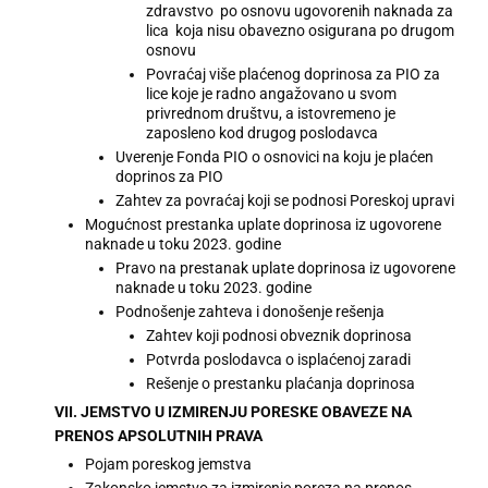
zdravstvo po osnovu ugovorenih naknada za
lica koja nisu obavezno osigurana po drugom
osnovu
Povraćaj više plaćenog doprinosa za PIO za
lice koje je radno angažovano u svom
privrednom društvu, a istovremeno je
zaposleno kod drugog poslodavca
Uverenje Fonda PIO o osnovici na koju je plaćen
doprinos za PIO
Zahtev za povraćaj koji se podnosi Poreskoj upravi
Mogućnost prestanka uplate doprinosa iz ugovorene
naknade u toku 2023. godine
Pravo na prestanak uplate doprinosa iz ugovorene
naknade u toku 2023. godine
Podnošenje zahteva i donošenje rešenja
Zahtev koji podnosi obveznik doprinosa
Potvrda poslodavca o isplaćenoj zaradi
Rešenje o prestanku plaćanja doprinosa
VII. JEMSTVO U IZMIRENJU PORESKE OBAVEZE NA
PRENOS APSOLUTNIH PRAVA
Pojam poreskog jemstva
Zakonsko jemstvo za izmirenje poreza na prenos