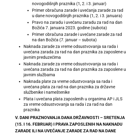
novogodišnjih praznika (1, 2. i 3. januar)
Primer obračuna zarade i uvećanja zarade za rad
u dane novogodišnjih praznika (1, 2. i 3. januara)
Pravo na zaradu i uvećanu zaradu za rad na dan
Božića 7. januara 2023. godine (subota)
Primer obračuna zarade i uvećane zarade za rad
na dan Božića (7. januar – subota)
Naknada zarade za vreme odsustvovanja sa rada i
uvećana zarada za rad na dan praznika za zaposlene u
javnim preduzećima
Naknada zarade za vreme odsustvovanja sa rada i
uvećana zarada za rad na dan praznika za zaposlene u
javnim službama
Naknada plate za vreme odustvovanja sa rada i
uvećana plata za rad na dan praznika za državne
službenike i nameštenike
Plata i uvećana plata zaposlenih u organima AP i JLS
za vreme odsustvovanja sa rada i za rad na dan
praznika
V. DANI PRAZNOVANJA DANA DRŽAVNOSTI – SRETENJA
(15. I 16. FEBRUAR) I PRAVA ZAPOSLENIH NA NAKNADU
ZARADE ILI NA UVEĆANJE ZARADE ZA RAD NA DANE