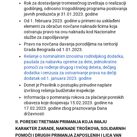
Rok za dostavljanje tromesečnog izveštaja o realizaciji
godišnjeg, odnosno trogodišnjeg programa poslovanja
javnih preduzeća je 31.01.2023. godine
Od 1. februara 2023. godine u primeni su usklađeni
elementi za obračun novčane naknade licima koja
ostvaruju pravo na ovu naknadu kod Nacionalne
službe za zapošljavanje
Pravo na novčana davanja porodiljima na teritoriji
Grada Beograda od 1.01.2023.
Rešenje o nominalnim iznosima roditeljskog dodatka,
paušala za nabavku opreme za dete, jednokratne
pomoći za rođenje drugog i trećeg deteta, dečijeg
dodatka i cenzusa za ostvarivanje prava na dečiji
dodatak od 1. januara 2023. godine
Donet je Pravilnik o postupku prinudne naplate
izvršnog rešenja budžetske inspekcije
Informacija o pomeranju rokova za plaćanje poreskih
obaveza koje dospevaju 15.02.2023. godine na
17.02.2023. godine zbog praznovanja Dana
državnosti
II. PORESKI TRETMAN PRIMANJA KOJA IMAJU
KARAKTER ZARADE, NAKNADE TROŠKOVA, SOLIDARNIH
POMOĆI I DRUGIH PRIMANJA ZAPOSLENIH I LICA VAN