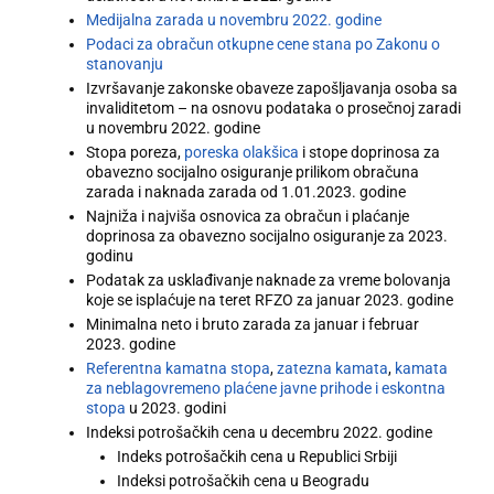
Medijalna zarada u novembru 2022. godine
Podaci za obračun otkupne cene stana po Zakonu o
stanovanju
Izvršavanje zakonske obaveze zapošljavanja osoba sa
invaliditetom – na osnovu podataka o prosečnoj zaradi
u novembru 2022. godine
Stopa poreza,
poreska olakšica
i stope doprinosa za
obavezno socijalno osiguranje prilikom obračuna
zarada i naknada zarada od 1.01.2023. godine
Najniža i najviša osnovica za obračun i plaćanje
doprinosa za obavezno socijalno osiguranje za 2023.
godinu
Podatak za usklađivanje naknade za vreme bolovanja
koje se isplaćuje na teret RFZO za januar 2023. godine
Minimalna neto i bruto zarada za januar i februar
2023. godine
Referentna kamatna stopa
,
zatezna kamata
,
kamata
za neblagovremeno plaćene javne prihode i eskontna
stopa
u 2023. godini
Indeksi potrošačkih cena u decembru 2022. godine
Indeks potrošačkih cena u Republici Srbiji
Indeksi potrošačkih cena u Beogradu