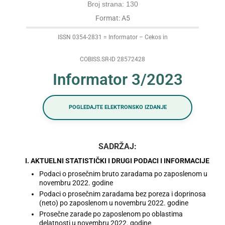
Broj strana: 130
Format: A5
ISSN 0354-2831 = Informator – Cekos in
COBISS.SR-ID 28572428
Informator 3/2023
POGLEDAJTE ELEKTRONSKO IZDANJE
SADRŽAJ:
I. AKTUELNI STATISTIČKI I DRUGI PODACI I INFORMACIJE
Podaci o prosečnim bruto zaradama po zaposlenom u
novembru 2022. godine
Podaci o prosečnim zaradama bez poreza i doprinosa
(neto) po zaposlenom u novembru 2022. godine
Prosečne zarade po zaposlenom po oblastima
delatnosti u novembru 2022. godine