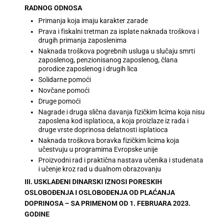
RADNOG ODNOSA
Primanja koja imaju karakter zarade
Prava i fiskalni tretman za isplate naknada troškova i
drugih primanja zaposlenima
Naknada troškova pogrebnih usluga u slučaju smrti
zaposlenog, penzionisanog zaposlenog, člana
porodice zaposlenog i drugih lica
Solidarne pomoći
Novčane pomoći
Druge pomoći
Nagrade i druga slična davanja fizičkim licima koja nisu
zaposlena kod isplatioca, a koja proizlaze iz rada i
druge vrste doprinosa delatnosti isplatioca
Naknada troškova boravka fizičkim licima koja
učestvuju u programima Evropske unije
Proizvodni rad i praktična nastava učenika i studenata
i učenje kroz rad u dualnom obrazovanju
III. USKLAĐENI DINARSKI IZNOSI PORESKIH
OSLOBOĐENJA I OSLOBOĐENJA OD PLAĆANJA
DOPRINOSA – SA PRIMENOM OD 1. FEBRUARA 2023.
GODINE