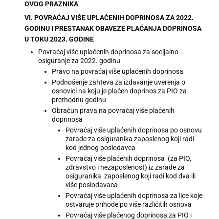
OVOG PRAZNIKA
VI. POVRAĆAJ VIŠE UPLAĆENIH DOPRINOSA ZA 2022.
GODINU I PRESTANAK OBAVEZE PLAĆANJA DOPRINOSA
U TOKU 2023. GODINE
Povraćaj više uplaćenih doprinosa za socijalno
osiguranje za 2022. godinu
Pravo na povraćaj više uplaćenih doprinosa
Podnošenje zahteva za izdavanje uverenja o
osnovici na koju je plaćen doprinos za PIO za
prethodnu godinu
Obračun prava na povraćaj više plaćenih
doprinosa
Povraćaj više uplaćenih doprinosa po osnovu
zarade za osiguranika zaposlenog koji radi
kod jednog poslodavca
Povraćaj više plaćenih doprinosa (za PIO,
zdravstvo i nezaposlenost) iz zarade za
osiguranika zaposlenog koji radi kod dva ili
više poslodavaca
Povraćaj više uplaćenih doprinosa za lice koje
ostvaruje prihode po više različitih osnova
Povraćaj više plaćenog doprinosa za PIO i