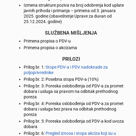
Izmena strukture poziva na broj odobrenja kod uplate
javnih prihoda i primanja – primena od 3. januara
2025. godine (obaveštenje Uprave za duvan od
25.12.2024. godine)
SLUŽBENA MIŠLJENJA
Primena propisa o PDV-u
Primena propisa o akcizama
PRILOZI
Prilog br. 1:
Stope PDV-a i PDV nadoknade za
poljoprivrednike
Prilog br. 2: Posebna stopa PDV-a (10%)
Prilog br. 3: Poreska oslobođenja od PDV-a za promet
dobara i usluga sa pravom na odbitak prethodnog
poreza
Prilog br. 4: Poreska oslobođenja od PDV-a za promet
dobara i usluga bez prava na odbitak prethodnog
poreza
Prilog br. 5: Poreska oslobođenja od PDV-a kod uvoza
dobara
Prilog br. 6:
Pregled iznosa i stopa akciza koji su u