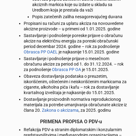
akciznih markica koje su izdate u skladu sa
Uredbom koja je prestala da važi
Popis zatečenih zaliha nesagorevajućeg duvana
Propisani su računi za uplatu akciza na novouvedene
akcizne proizvode – u primeni od 1.01.2025. godine
Sastavljanje i podnošenje poreske prijave o obračunu
akcize na električnu energiju za poreski obračunski
period decembar 2024. godine – rok za podnošenje
Obrasca PP OAEL
je najkasnije 15.01.2025. godine
Sastavljanje i podnošenje prijave o mesečnom
obračunu akcize za period od 1. do 31.12.2024. – rok
za podnošenje
Obrasca PP OA
je 15.01.2025.
Obaveza dostavljanja podataka o preuzetim,
iskorišćenim, oštećenim i neiskorišćenim markicama za
cigarete, alkoholna pića i kafu – rok za dostavljanje
kvartalnog izveštaja je najkasnije do 15.01.2025.
Dostavljanje proizvodnih normativa reprodukcionog
materijala za potrebe umanjivanja obračunate akcize iz
člana 20.
Zakona o akcizama
, za 2025. godinu
PRIMENA PROPISA O PDV-u
Refakcija PDV-a stranim diplomatskim i konzularnim
predstavništvima i međunarodnim organizacijama –