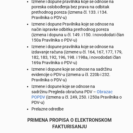
Izmene i dopune pravilnika koje se odnose na
poreska oslobođenja bez prava na odbitak
prethodnog poreza (izmena čl. 133. i 134.
Pravilnika o PDV-u)
Izmene i dopune Pravilnika koje se odnose na
način ispravke odbitka prethodnog poreza
(izmena i dopuna u čl. 149. i 150. i novododati član
150a Pravilnika o PDV-u)
Izmene i dopune pravilnika koje se odnose na
izdavanje računa (izmene u čl. 164, 167, 177, 179,
182, 183, 192, 196, 198. i 198a, i novododati član
169a Pravilnika o PDV-u)
Izmene i dopune koje se odnose na sadržinu
evidencije o PDV-u (izmena u čl. 220b i 232.
Pravilnika o PDV-u)
Izmene i dopune koje se odnose na
sadržinu Pregleda obračuna PDV –
Obrazac
POPDV
(izmena u čl. 249, 250. i 250a Pravilnika o
PDV-u)
Prelazne odredbe
PRIMENA PROPISA O ELEKTRONSKOM
FAKTURISANJU