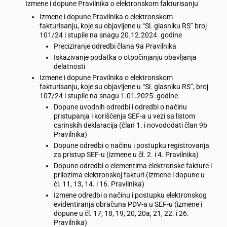
Izmene i dopune Pravilnika o elektronskom fakturisanju
Izmene i dopune Pravilnika o elektronskom
fakturisanju, koje su objavljene u “Sl. glasniku RS” broj
101/24 i stupile na snagu 20.12.2024. godine
Preciziranje odredbi člana 9a Pravilnika
Iskazivanje podatka o otpočinjanju obavljanja
delatnosti
Izmene i dopune Pravilnika o elektronskom
fakturisanju, koje su objavljene u “Sl. glasniku RS”, broj
107/24 i stupile na snagu 1.01.2025. godine
Dopune uvodnih odredbi i odredbi o načinu
pristupanja i korišćenja SEF-a u vezi sa listom
carinskih deklaracija (član 1. i novododati član 9b
Pravilnika)
Dopune odredbi o načinu i postupku registrovanja
za pristup SEF-u (izmene u čl. 2. i 4. Pravilnika)
Dopune odredbi o elementima elektronske fakture i
prilozima elektronskoj fakturi (izmene i dopune u
čl. 11, 13, 14. i 16. Pravilnika)
Izmene odredbi o načinu i postupku elektronskog
evidentiranja obračuna PDV-a u SEF-u (izmene i
dopune u čl. 17, 18, 19, 20, 20a, 21, 22. i 26.
Pravilnika)