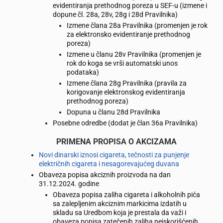
evidentiranja prethodnog poreza u SEF-u (izmene i
dopune čl. 28a, 28v, 28g i 28d Pravilnika)
Izmene člana 28a Pravilnika (promenjen je rok
za elektronsko evidentiranje prethodnog
poreza)
Izmene u članu 28v Pravilnika (promenjen je
rok do koga se vrši automatski unos
podataka)
Izmene člana 28g Pravilnika (pravila za
korigovanje elektronskog evidentiranja
prethodnog poreza)
Dopuna u članu 28d Pravilnika
Posebne odredbe (dodat je član 36a Pravilnika)
PRIMENA PROPISA O AKCIZAMA
Novi dinarski iznosi cigareta, tečnosti za punjenje
električnih cigareta i nesagorevajućeg duvana
Obaveza popisa akciznih proizvoda na dan
31.12.2024. godine
Obaveza popisa zaliha cigareta i alkoholnih pića
sa zalepljenim akciznim markicima izdatih u
skladu sa Uredbom koja je prestala da važi i
obaveza popisa zatečenih zaliha neiskorišćenih