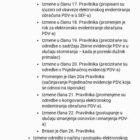
Izmene u članu 17. Pravilnika (propisani su
izuzeci od obaveze elektronskog evidentiranja
obračuna PDV-a u SEF-u)
Izmene u članu 18. Pravilnika (promenjen je
rok za elektronsko evidentiranje obračuna
PDV-a)
Izmene u članu 19. Pravilnika (precizirane su
odredbe o sadržaju Zbirne evidencije PDV-a u
slučaju storniranja – kada je poreski dužnik
primalac)
Izmene u članu 20. Pravilnika (precizirane su
odredbe o Pojedinačnoj evidenciji PDV-a)
Promenjen je član 20a Pravilnika
(sačinjavanje Pojedinačne evidencije PDV, koja
se odnosi na isporuke)
Izmene člana 21. Pravilnika (promenjene su
odredbe o korigovanju elektronskog
evidentiranja obračuna PDV-a)
Izmene člana 22. Pravilnika (postupanje u
slučaju smanjenja osnovice i smanjenja PDV-
a)
Brisan je član 26. Pravilnika
Izmene odredbi o načinu i postupku elektronskog