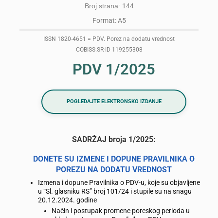
Broj strana: 144
Format: A5
ISSN 1820-4651 = PDV. Porez na dodatu vrednost
COBISS.SR-ID 119255308
PDV 1/2025
POGLEDAJTE ELEKTRONSKO IZDANJE
SADRŽAJ broja 1/2025:
DONETE SU IZMENE I DOPUNE PRAVILNIKA O
POREZU NA DODATU VREDNOST
Izmena i dopune Pravilnika o PDV-u, koje su objavljene
u “Sl. glasniku RS” broj 101/24 i stupile su na snagu
20.12.2024. godine
Način i postupak promene poreskog perioda u