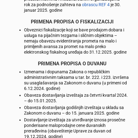
rok za podnošenje zahteva na
obrascu REF 4
je 30.
januar 2025. godine
PRIMENA PROPISA O FISKALIZACIJI
Obveznici fiskalizacije koji se bave prodajom dobara i
usluga na pijačnim tezgama i sličnim objektima –
nemaju obavezu evidentiranja prometa na malo i
primljenih avansa za promet na malo preko
elektronskog fiskalnog uređaja do 31.12.2025. godine
PRIMENA PROPISA O DUVANU
Izmenama i dopunama Zakona o republičkim
administrativnim taksama u tar. br. 222. i 223. izvršena
su usaglašavanja sa Zakonom o duvanu (u primeni od
6.12.2024. godine)
Obaveza dostavljanja izveštaja za četvrti kvartal 2024.
– do 15.01.2025.
Obaveza dostavljanja godišnjih izveštaja u skladu sa
Zakonom o duvanu – do 15. januara 2025. godine
Dostavljanje izveštaja za utvrđivanje iznosa prosečne
ponderisane maloprodajne cene duvanskih
prerađevina (obaveštenje Uprave za duvan od
19.12.2024. godine)