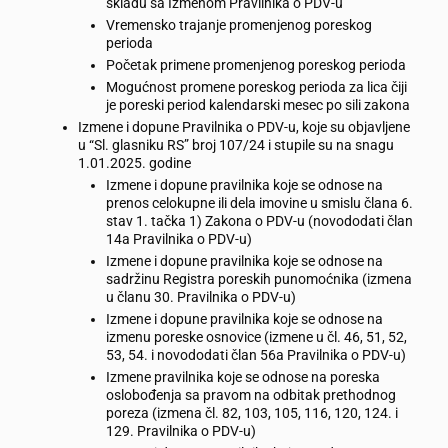
skladu sa Izmenom Pravilnika o PDV-u
Vremensko trajanje promenjenog poreskog
perioda
Početak primene promenjenog poreskog perioda
Mogućnost promene poreskog perioda za lica čiji
je poreski period kalendarski mesec po sili zakona
Izmene i dopune Pravilnika o PDV-u, koje su objavljene
u “Sl. glasniku RS” broj 107/24 i stupile su na snagu
1.01.2025. godine
Izmene i dopune pravilnika koje se odnose na
prenos celokupne ili dela imovine u smislu člana 6.
stav 1. tačka 1) Zakona o PDV-u (novododati član
14a Pravilnika o PDV-u)
Izmene i dopune pravilnika koje se odnose na
sadržinu Registra poreskih punomoćnika (izmena
u članu 30. Pravilnika o PDV-u)
Izmene i dopune pravilnika koje se odnose na
izmenu poreske osnovice (izmene u čl. 46, 51, 52,
53, 54. i novododati član 56a Pravilnika o PDV-u)
Izmene pravilnika koje se odnose na poreska
oslobođenja sa pravom na odbitak prethodnog
poreza (izmena čl. 82, 103, 105, 116, 120, 124. i
129. Pravilnika o PDV-u)