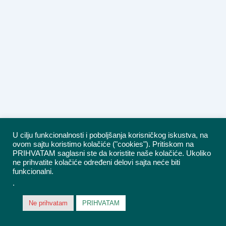
U cilju funkcionalnosti i poboljšanja korisničkog iskustva, na
ovom sajtu koristimo kolačiće ("cookies"). Pritiskom na
PRIHVATAM saglasni ste da koristite naše kolačiće. Ukoliko
ne prihvatite kolačiće određeni delovi sajta neće biti
funkcionalni.
.
Ne prihvatam
PRIHVATAM