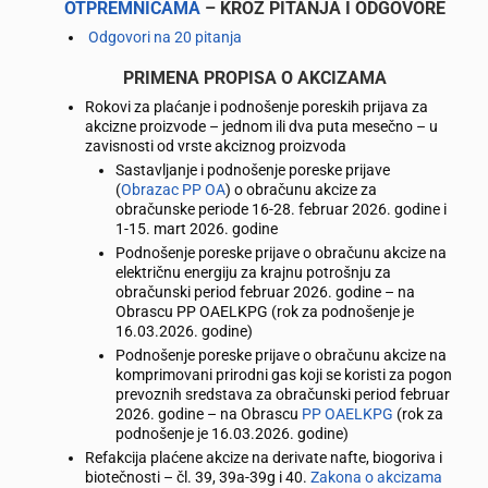
OTPREMNICAMA
– KROZ PITANJA I ODGOVORE
Odgovori na 20 pitanja
PRIMENA PROPISA O AKCIZAMA
Rokovi za plaćanje i podnošenje poreskih prijava za
akcizne proizvode – jednom ili dva puta mesečno – u
zavisnosti od vrste akciznog proizvoda
Sastavljanje i podnošenje poreske prijave
(
Obrazac PP OA
) o obračunu akcize za
obračunske periode 16-28. februar 2026. godine i
1-15. mart 2026. godine
Podnošenje poreske prijave o obračunu akcize na
električnu energiju za krajnu potrošnju za
obračunski period februar 2026. godine – na
Obrascu PP OAELKPG (rok za podnošenje je
16.03.2026. godine)
Podnošenje poreske prijave o obračunu akcize na
komprimovani prirodni gas koji se koristi za pogon
prevoznih sredstava za obračunski period februar
2026. godine – na Obrascu
PP OAELKPG
(rok za
podnošenje je 16.03.2026. godine)
Refakcija plaćene akcize na derivate nafte, biogoriva i
biotečnosti – čl. 39, 39a-39g i 40.
Zakona o akcizama