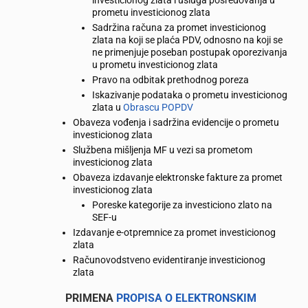
investicionog zlata i usluga posredovanja u
prometu investicionog zlata
Sadržina računa za promet investicionog
zlata na koji se plaća PDV, odnosno na koji se
ne primenjuje poseban postupak oporezivanja
u prometu investicionog zlata
Pravo na odbitak prethodnog poreza
Iskazivanje podataka o prometu investicionog
zlata u
Obrascu POPDV
Obaveza vođenja i sadržina evidencije o prometu
investicionog zlata
Službena mišljenja MF u vezi sa prometom
investicionog zlata
Obaveza izdavanje elektronske fakture za promet
investicionog zlata
Poreske kategorije za investiciono zlato na
SEF-u
Izdavanje e-otpremnice za promet investicionog
zlata
Računovodstveno evidentiranje investicionog
zlata
PRIMENA
PROPISA O ELEKTRONSKIM