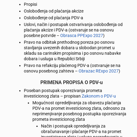
Propisi
Oslobođenja od plaćanja akcize
Oslobođenje od plaćanja PDV-a
Uslovi, način i postupak ostvarivanja oslobođenja od
plaćanja akcize i PDV-a (ostvaruje se na osnovu
posebne potvrde –
Obrasca PPExpo 2027
)
Pravo na odbitak prethodnog poreza po osnovu
stavljanja uvezenih dobara u slobodan promet u
skladu sa carinskim propisima i po osnovu nabavke
dobara i usluga u Republici Srbiji
Pravo na refakciju plaćenog PDV-a (ostvaruje se na
osnovu posebnog zahteva –
Obrazac RExpo 2027
)
PRIMENA PROPISA O PDV-u
Poseban postupak oporezivanja prometa
investicionog zlata – propisan
Zakonom o PDV-u
Mogućnost opredeljivanja za obavezu plaćanja
PDV-a na promet investicionog zlata, odnosno za
neprimenjivanje posebnog postupka oporezivanja
prometa investicionog zlata
Način i postupak opredeljivanja za
obračunavanje i plaćanje PDV-a na promet