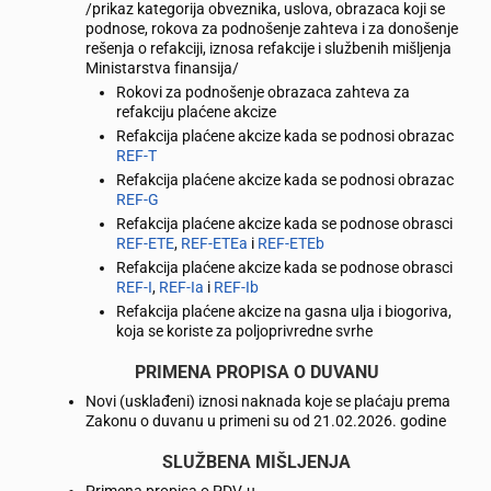
/prikaz kategorija obveznika, uslova, obrazaca koji se
podnose, rokova za podnošenje zahteva i za donošenje
rešenja o refakciji, iznosa refakcije i službenih mišljenja
Ministarstva finansija/
Rokovi za podnošenje obrazaca zahteva za
refakciju plaćene akcize
Refakcija plaćene akcize kada se podnosi obrazac
REF-T
Refakcija plaćene akcize kada se podnosi obrazac
REF-G
Refakcija plaćene akcize kada se podnose obrasci
REF-ETE
,
REF-ETEa
i
REF-ETEb
Refakcija plaćene akcize kada se podnose obrasci
REF-I
,
REF-Ia
i
REF-Ib
Refakcija plaćene akcize na gasna ulja i biogoriva,
koja se koriste za poljoprivredne svrhe
PRIMENA PROPISA O DUVANU
Novi (usklađeni) iznosi naknada koje se plaćaju prema
Zakonu o duvanu u primeni su od 21.02.2026. godine
SLUŽBENA MIŠLJENJA