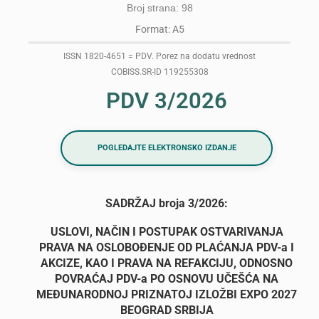
Broj strana: 98
Format: A5
ISSN 1820-4651 = PDV. Porez na dodatu vrednost
COBISS.SR-ID 119255308
PDV 3/2026
POGLEDAJTE ELEKTRONSKO IZDANJE
SADRŽAJ broja 3/2026:
USLOVI, NAČIN I POSTUPAK OSTVARIVANJA
PRAVA NA OSLOBOĐENJE OD PLAĆANJA PDV-a I
AKCIZE, KAO I PRAVA NA REFAKCIJU, ODNOSNO
POVRAĆAJ PDV-a PO OSNOVU UČEŠĆA NA
MEĐUNARODNOJ PRIZNATOJ IZLOŽBI EXPO 2027
BEOGRAD SRBIJA