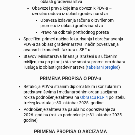
oblasti građevinarstva
Obaveze i prava koje ima obveznik PDV-a –
izvršilac radova iz oblasti građevinarstva
Obaveza izdavanja računa o izvršenom
prometu iz oblasti građevinarstva
Pravo na odbitak prethodnog poreza
Specifični primeri načina fakturisanja i obračunavanja
PDV-a za oblast građevinarstva i način povezivanja
avansnih i konačnih faktura u SEF-u
Stavovi Ministarstva finansija izraženi u službenim
mišljenjima po pitanju šta se smatra prometom dobara
i usluga iz oblasti građevinarstva (
tabelarni pregled
)
PRIMENA PROPISA O PDV-u
Refakcija PDV-a stranim diplomatskim i konzularnim
predstavništvima i međunarodnim organizacijama –
rok za podnošenje zahteva na
Obrascu REF 4
po isteku
trećeg kvartala je 30. oktobar 2025. godine
Podnošenje zahteva za paušalno oporezivanje za
2026. godinu (rok za podnošenje je 31. oktobar 2025.
godine)
PRIMENA PROPISA O AKCIZAMA