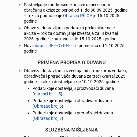
Sastavljanje i podnošenje prijave o mesečnom
obračunu akcize za period od 1. do 30.09.2025. godine
– rok za podnošenje
Obrasca PP OA
je 15.10.2025.
godine
Obaveza dostavljanja podataka preko sistema e-
akciza – rok za dostavljanje izveštaja za III kvartal
2025. godine je najkasnije do 15.10.2025. godine
Novi
obrasci REF-G i REF-T
u primeni su od 1.10.2025.
godine
PRIMENA PROPISA O DUVANU
Obaveza dostavljanja izveštaja od strane proizvođača,
obrađivača i prerađivača duvana za treći kvartal 2025.
godine – rok za dostavljanje je 10.10.2025. godine
Podaci koje dostavljaju proizvođači duvana
(
obrasci br. 1-5
)
Podaci koje dostavljaju obrađivači duvana
(
Obrazac broj 6
)
Podaci koje dostavljaju prerađivači duvana
(
Obrazac broj 7
)
SLUŽBENA MIŠLJENJA