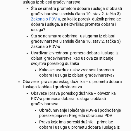
usluga iz oblasti građevinarstva
Šta se smatra prometom dobara i usluga iz oblasti
građevinarstva u smislu člana 10. stav 2. tačka 3)
Zakona o PDV-u
, za koji je poreski dužnik primalac
dobara i usluga, a ne izvršilac prometa dobara i
usluga?
Šta se ne smatra dobrima i uslugama iz oblasti
građevinarstva u smislu člana 10. stav 2. tačka 3)
Zakona o PDV-u
Utvrđivanje vrednosti prometa dobara i usluga iz
oblasti građevinarstva, kao uslova za sticanje
svojstva poreskog dužnika
Kako se utvrđuje uslov vrednosti prometa
dobara i usluga iz oblasti građevinarstva?
Obaveze i prava poreskog dužnika – u prometu dobara
i usluga iz oblasti građevinarstva
Obaveze i prava poreskog dužnika – obveznika
PDV-a primaoca dobara i usluga u oblasti
građevinarstva
Obračunavanje i plaćanje PDV-a i podnošenje
poreske prijave i Pregleda obračuna PDV
Prava koje ima poreski dužnik – primalac
dobara i usluga u prometu dobara i usluga iz