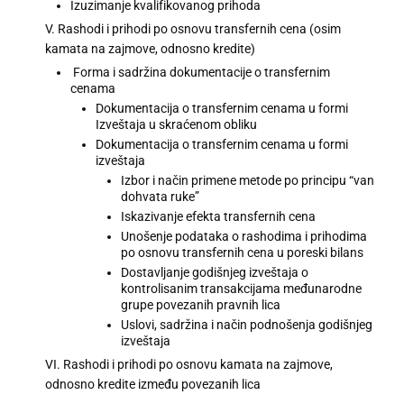
Izuzimanje kvalifikovanog prihoda
V. Rashodi i prihodi po osnovu transfernih cena (osim
kamata na zajmove, odnosno kredite)
Forma i sadržina dokumentacije o transfernim
cenama
Dokumentacija o transfernim cenama u formi
Izveštaja u skraćenom obliku
Dokumentacija o transfernim cenama u formi
izveštaja
Izbor i način primene metode po principu “van
dohvata ruke”
Iskazivanje efekta transfernih cena
Unošenje podataka o rashodima i prihodima
po osnovu transfernih cena u poreski bilans
Dostavljanje godišnjeg izveštaja o
kontrolisanim transakcijama međunarodne
grupe povezanih pravnih lica
Uslovi, sadržina i način podnošenja godišnjeg
izveštaja
VI. Rashodi i prihodi po osnovu kamata na zajmove,
odnosno kredite između povezanih lica