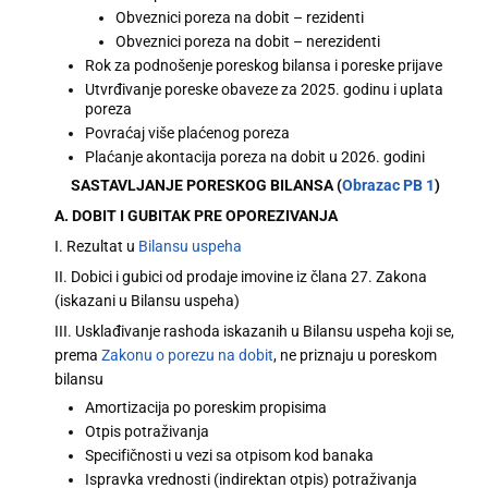
Obveznici poreza na dobit – rezidenti
Obveznici poreza na dobit – nerezidenti
Rok za podnošenje poreskog bilansa i poreske prijave
Utvrđivanje poreske obaveze za 2025. godinu i uplata
poreza
Povraćaj više plaćenog poreza
Plaćanje akontacija poreza na dobit u 2026. godini
SASTAVLJANJE PORESKOG BILANSA (
Obrazac PB 1
)
A. DOBIT I GUBITAK PRE OPOREZIVANJA
I. Rezultat u
Bilansu uspeha
II. Dobici i gubici od prodaje imovine iz člana 27. Zakona
(iskazani u Bilansu uspeha)
III. Usklađivanje rashoda iskazanih u Bilansu uspeha koji se,
prema
Zakonu o porezu na dobit
, ne priznaju u poreskom
bilansu
Amortizacija po poreskim propisima
Otpis potraživanja
Specifičnosti u vezi sa otpisom kod banaka
Ispravka vrednosti (indirektan otpis) potraživanja