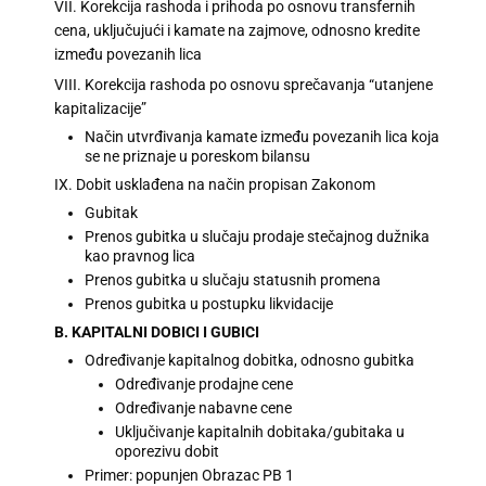
VII. Korekcija rashoda i prihoda po osnovu transfernih
cena, uključujući i kamate na zajmove, odnosno kredite
između povezanih lica
VIII. Korekcija rashoda po osnovu sprečavanja “utanjene
kapitalizacije”
Način utvrđivanja kamate između povezanih lica koja
se ne priznaje u poreskom bilansu
IX. Dobit usklađena na način propisan Zakonom
Gubitak
Prenos gubitka u slučaju prodaje stečajnog dužnika
kao pravnog lica
Prenos gubitka u slučaju statusnih promena
Prenos gubitka u postupku likvidacije
B. KAPITALNI DOBICI I GUBICI
Određivanje kapitalnog dobitka, odnosno gubitka
Određivanje prodajne cene
Određivanje nabavne cene
Uključivanje kapitalnih dobitaka/gubitaka u
oporezivu dobit
Primer: popunjen Obrazac PB 1