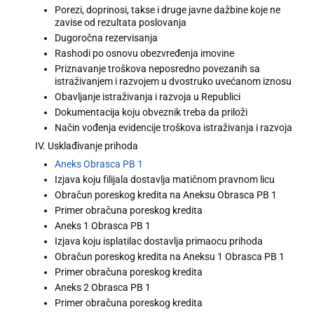
Porezi, doprinosi, takse i druge javne dažbine koje ne
zavise od rezultata poslovanja
Dugoročna rezervisanja
Rashodi po osnovu obezvređenja imovine
Priznavanje troškova neposredno povezanih sa
istraživanjem i razvojem u dvostruko uvećanom iznosu
Obavljanje istraživanja i razvoja u Republici
Dokumentacija koju obveznik treba da priloži
Način vođenja evidencije troškova istraživanja i razvoja
IV. Usklađivanje prihoda
Aneks Obrasca PB 1
Izjava koju filijala dostavlja matičnom pravnom licu
Obračun poreskog kredita na Aneksu Obrasca PB 1
Primer obračuna poreskog kredita
Aneks 1 Obrasca PB 1
Izjava koju isplatilac dostavlja primaocu prihoda
Obračun poreskog kredita na Aneksu 1 Obrasca PB 1
Primer obračuna poreskog kredita
Aneks 2 Obrasca PB 1
Primer obračuna poreskog kredita