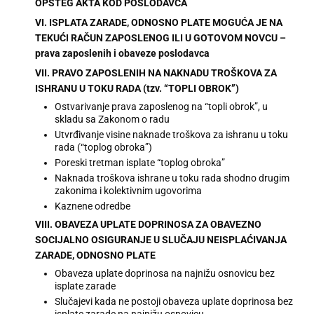
OPŠTEG AKTA KOD POSLODAVCA
VI. ISPLATA ZARADE, ODNOSNO PLATE MOGUĆA JE NA
TEKUĆI RAČUN ZAPOSLENOG ILI U GOTOVOM NOVCU –
prava zaposlenih i obaveze poslodavca
VII. PRAVO ZAPOSLENIH NA NAKNADU TROŠKOVA ZA
ISHRANU U TOKU RADA (tzv. “TOPLI OBROK”)
Ostvarivanje prava zaposlenog na “topli obrok”, u
skladu sa Zakonom o radu
Utvrđivanje visine naknade troškova za ishranu u toku
rada (“toplog obroka”)
Poreski tretman isplate “toplog obroka”
Naknada troškova ishrane u toku rada shodno drugim
zakonima i kolektivnim ugovorima
Kaznene odredbe
VIII. OBAVEZA UPLATE DOPRINOSA ZA OBAVEZNO
SOCIJALNO OSIGURANJE U SLUČAJU NEISPLAĆIVANJA
ZARADE, ODNOSNO PLATE
Obaveza uplate doprinosa na najnižu osnovicu bez
isplate zarade
Slučajevi kada ne postoji obaveza uplate doprinosa bez
isplate zarade na najnižu osnovicu