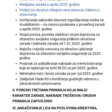
Medijalna zarada u aprilu 2023. godine
Podaci za obračun otkupne cene stana po Zakonu o
stanovanju
Izvršavanje zakonske obaveze zapošljavanja osoba sa
invaliditetom – na osnovu podataka o prosečnoj zaradi
u aprilu 2023. godine
Stopa poreza, poreska olakšica i stope doprinosa za
obavezno socijalno osiguranje prilikom obračuna
zarada i naknada zarada od 1.01.2023. godine
Najniža i najviša osnovica za obračun i plaćanje
doprinosa za obavezno socijalno osiguranje za 2023.
godinu
Podatak za usklađivanje naknade za vreme bolovanja
koje se isplaćuje na teret RFZO za jun 2023. godine
Minimalna neto i bruto zarada za jun i jul 2023. godine
Zaključak Vlade RS o korišćenju godišnjih odmora u
zdravstvenim ustanovama
II. PORESKI TRETMAN PRIMANJA KOJA IMAJU
KARAKTER ZARADE, NAKNADE TROŠKOVA I DRUGIH
PRIMANJA ZAPOSLENIH
III. ANGAŽOVANJE LICA NA POSLOVIMA DIREKTORA,