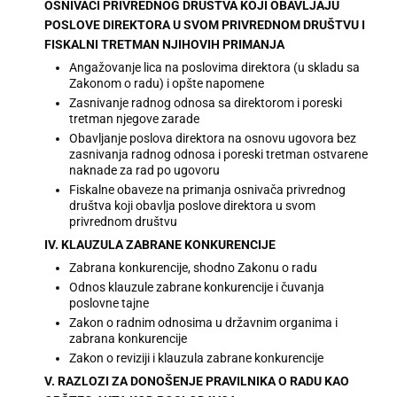
OSNIVAČI PRIVREDNOG DRUŠTVA KOJI OBAVLJAJU
POSLOVE DIREKTORA U SVOM PRIVREDNOM DRUŠTVU I
FISKALNI TRETMAN NJIHOVIH PRIMANJA
Angažovanje lica na poslovima direktora (u skladu sa
Zakonom o radu) i opšte napomene
Zasnivanje radnog odnosa sa direktorom i poreski
tretman njegove zarade
Obavljanje poslova direktora na osnovu ugovora bez
zasnivanja radnog odnosa i poreski tretman ostvarene
naknade za rad po ugovoru
Fiskalne obaveze na primanja osnivača privrednog
društva koji obavlja poslove direktora u svom
privrednom društvu
IV. KLAUZULA ZABRANE KONKURENCIJE
Zabrana konkurencije, shodno Zakonu o radu
Odnos klauzule zabrane konkurencije i čuvanja
poslovne tajne
Zakon o radnim odnosima u državnim organima i
zabrana konkurencije
Zakon o reviziji i klauzula zabrane konkurencije
V. RAZLOZI ZA DONOŠENJE PRAVILNIKA O RADU KAO