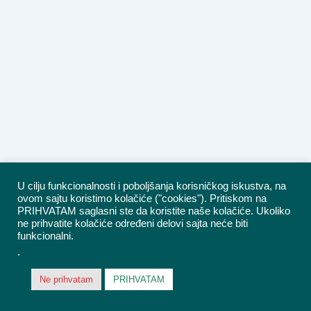
U cilju funkcionalnosti i poboljšanja korisničkog iskustva, na
ovom sajtu koristimo kolačiće ("cookies"). Pritiskom na
PRIHVATAM saglasni ste da koristite naše kolačiće. Ukoliko
ne prihvatite kolačiće određeni delovi sajta neće biti
funkcionalni.
.
Ne prihvatam
PRIHVATAM