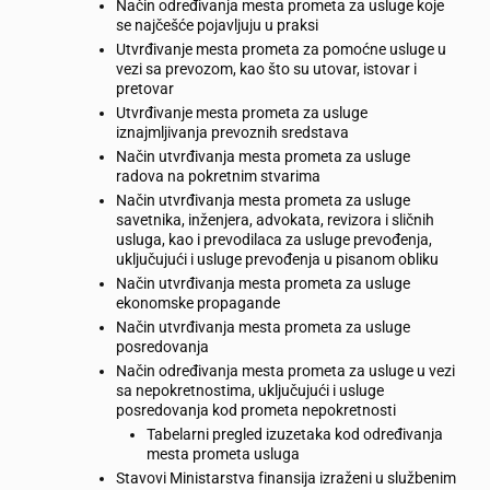
Način određivanja mesta prometa za usluge koje
se najčešće pojavljuju u praksi
Utvrđivanje mesta prometa za pomoćne usluge u
vezi sa prevozom, kao što su utovar, istovar i
pretovar
Utvrđivanje mesta prometa za usluge
iznajmljivanja prevoznih sredstava
Način utvrđivanja mesta prometa za usluge
radova na pokretnim stvarima
Način utvrđivanja mesta prometa za usluge
savetnika, inženjera, advokata, revizora i sličnih
usluga, kao i prevodilaca za usluge prevođenja,
uključujući i usluge prevođenja u pisanom obliku
Način utvrđivanja mesta prometa za usluge
ekonomske propagande
Način utvrđivanja mesta prometa za usluge
posredovanja
Način određivanja mesta prometa za usluge u vezi
sa nepokretnostima, uključujući i usluge
posredovanja kod prometa nepokretnosti
Tabelarni pregled izuzetaka kod određivanja
mesta prometa usluga
Stavovi Ministarstva finansija izraženi u službenim