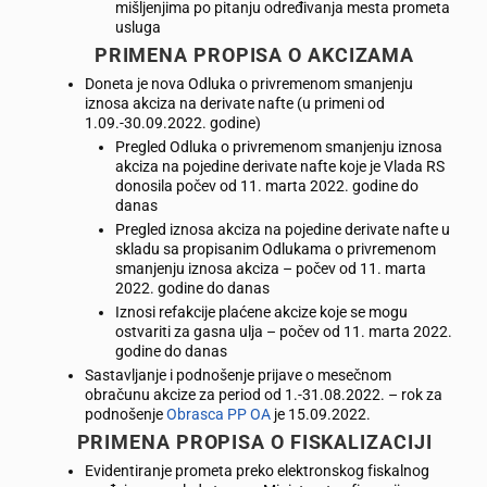
mišljenjima po pitanju određivanja mesta prometa
usluga
PRIMENA PROPISA O AKCIZAMA
Doneta je nova Odluka o privremenom smanjenju
iznosa akciza na derivate nafte (u primeni od
1.09.-30.09.2022. godine)
Pregled Odluka o privremenom smanjenju iznosa
akciza na pojedine derivate nafte koje je Vlada RS
donosila počev od 11. marta 2022. godine do
danas
Pregled iznosa akciza na pojedine derivate nafte u
skladu sa propisanim Odlukama o privremenom
smanjenju iznosa akciza – počev od 11. marta
2022. godine do danas
Iznosi refakcije plaćene akcize koje se mogu
ostvariti za gasna ulja – počev od 11. marta 2022.
godine do danas
Sastavljanje i podnošenje prijave o mesečnom
obračunu akcize za period od 1.-31.08.2022. – rok za
podnošenje
Obrasca PP OA
je 15.09.2022.
PRIMENA PROPISA O FISKALIZACIJI
Evidentiranje prometa preko elektronskog fiskalnog