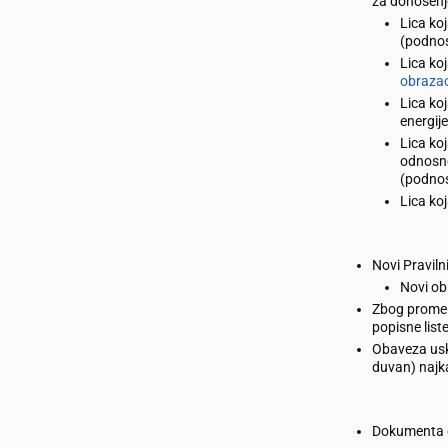
za donošenje
Lica koj
(podnos
Lica koj
obraza
Lica koj
energij
Lica koj
odnosno
(podno
Lica koj
Novi Praviln
Novi ob
Zbog promen
popisne list
Obaveza usk
duvan) najk
Dokumenta o