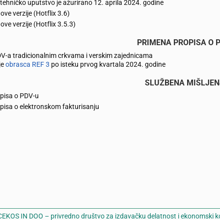
 tehničko uputstvo je ažurirano 12. aprila 2024. godine
nove verzije (Hotflix 3.6)
nove verzije (Hotflix 3.5.3)
PRIMENA PROPISA O P
DV-a tradicionalnim crkvama i verskim zajednicama
je
obrasca REF 3
po isteku prvog kvartala 2024. godine
SLUŽBENA MIŠLJEN
pisa o PDV-u
pisa o elektronskom fakturisanju
EKOS IN DOO – privredno društvo za izdavačku delatnost i ekonomski k