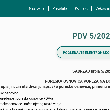
Naslovna
Pretplata
Kontakt
Cekos in
PDV 5/20
POGLEDAJTE ELEKTRONSKO 
SADRŽAJ broja 5/20
PORESKA OSNOVICA POREZA NA D
ropisi, način utvrđivanja ispravke poreske osnovice, primena u
ke osnovice
uređenost poreske osnovice PDV-a
eske osnovice i način njenog utvrđivanja
 koju obveznik prima za isporučena dobra ili pružene usluge kao poresk