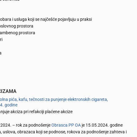
ara i usluga koji se najčešće pojavljuju u praksi
oslovnog prostora
stambenog prostora
ri
a
CIZAMA
olna pića, kafu, tečnosti za punjenje elektronskih cigareta,
24. godine
juje akciza pri refakciji plaćene akcize
4.2024. – rok za podnošenje
Obrasca PP OA
je 15.05.2024. godine
ka, uslova, obrazaca koji se podnose, rokova za podnošenje zahteva i