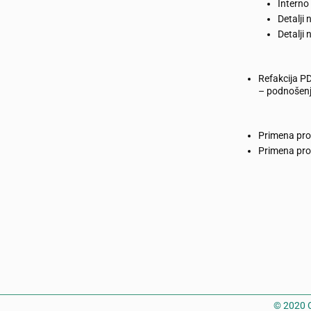
Interno
Detalji 
Detalji 
Refakcija P
– podnošen
Primena pro
Primena pro
© 2020 C