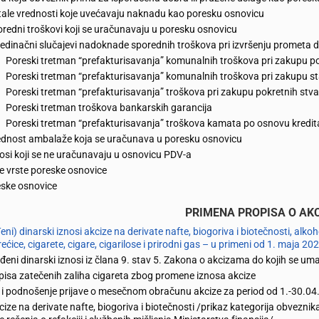
ale vrednosti koje uvećavaju naknadu kao poresku osnovicu
redni troškovi koji se uračunavaju u poresku osnovicu
edinačni slučajevi nadoknade sporednih troškova pri izvršenju prometa dob
Poreski tretman “prefakturisavanja” komunalnih troškova pri zakupu p
Poreski tretman “prefakturisavanja” komunalnih troškova pri zakupu 
Poreski tretman “prefakturisavanja” troškova pri zakupu pokretnih stva
Poreski tretman troškova bankarskih garancija
Poreski tretman “prefakturisavanja” troškova kamata po osnovu kredit
dnost ambalaže koja se uračunava u poresku osnovicu
osi koji se ne uračunavaju u osnovicu PDV-a
 vrste poreske osnovice
ske osnovice
PRIMENA PROPISA O AK
eni) dinarski iznosi akcize na derivate nafte, biogoriva i biotečnosti, alkoh
rećice, cigarete, cigare, cigarilose i prirodni gas – u primeni od 1. maja 20
đeni dinarski iznosi iz člana 9. stav 5. Zakona o akcizama do kojih se uman
isa zatečenih zaliha cigareta zbog promene iznosa akcize
e i podnošenje prijave o mesečnom obračunu akcize za period od 1.-30.0
cize na derivate nafte, biogoriva i biotečnosti /prikaz kategorija obvezni