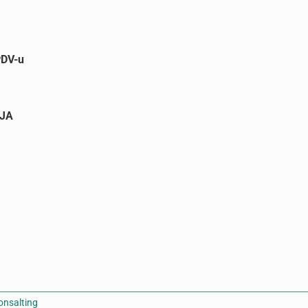
DV-u
JA
onsalting