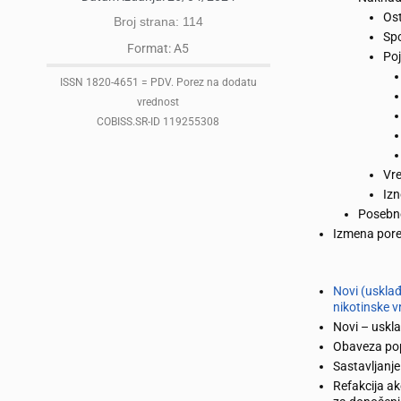
Ost
Broj strana: 114
Spo
Format: A5
Poj
ISSN 1820-4651 = PDV. Porez na dodatu
vrednost
COBISS.SR-ID 119255308
Vre
Izn
Posebne
Izmena pore
Novi (usklađ
nikotinske v
Novi – uskla
Obaveza pop
Sastavljanj
Refakcija ak