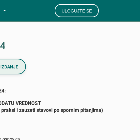
ULOGUJTE SE
24
IZDANJE
24:
ODATU VREDNOST
 praksi i zauzeti stavovi po spornim pitanjima)
a osnovica