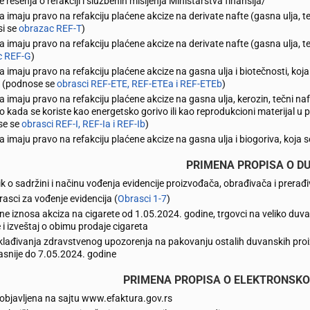
 rešenja o refakciji i službenih mišljenja Ministarstva finansija/
a imaju pravo na refakciju plaćene akcize na derivate nafte (gasna ulja, te
i se
obrazac REF-T
)
a imaju pravo na refakciju plaćene akcize na derivate nafte (gasna ulja, te
c REF-G
)
a imaju pravo na refakciju plaćene akcize na gasna ulja i biotečnosti, koja
e (podnose se
obrasci REF-ETE, REF-ETEa i REF-ETEb
)
a imaju pravo na refakciju plaćene akcize na gasna ulja, kerozin, tečni nafn
 kada se koriste kao energetsko gorivo ili kao reprodukcioni materijal u
se se
obrasci REF-I, REF-Ia i REF-Ib
)
a imaju pravo na refakciju plaćene akcize na gasna ulja i biogoriva, koja s
PRIMENA PROPISA O D
ik o sadržini i načinu vođenja evidencije proizvođača, obrađivača i prer
rasci za vođenje evidencija (
Obrasci 1-7
)
e iznosa akciza na cigarete od 1.05.2024. godine, trgovci na veliko du
e i izveštaj o obimu prodaje cigareta
lađivanja zdravstvenog upozorenja na pakovanju ostalih duvanskih proi
asnije do 7.05.2024. godine
PRIMENA PROPISA O ELEKTRONSK
bjavljena na sajtu www.efaktura.gov.rs