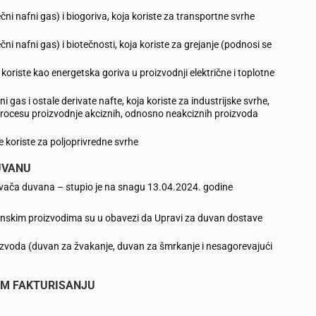
čni nafni gas) i biogoriva, koja koriste za transportne svrhe
čni nafni gas) i biotečnosti, koja koriste za grejanje (podnosi se
 koriste kao energetska goriva u proizvodnji električne i toplotne
i gas i ostale derivate nafte, koja koriste za industrijske svrhe,
 procesu proizvodnje akciznih, odnosno neakciznih proizvoda
e koriste za poljoprivredne svrhe
UVANU
ađivača duvana – stupio je na snagu 13.04.2024. godine
vanskim proizvodima su u obavezi da Upravi za duvan dostave
zvoda (duvan za žvakanje, duvan za šmrkanje i nesagorevajući
OM FAKTURISANJU