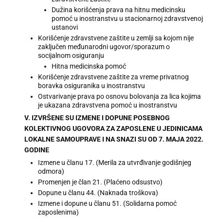
Dužina korišćenja prava na hitnu medicinsku
pomoć u inostranstvu u stacionarnoj zdravstvenoj
ustanovi
Korišćenje zdravstvene zaštite u zemlji sa kojom nije
zaključen međunarodni ugovor/sporazum o
socijalnom osiguranju
Hitna medicinska pomoć
Korišćenje zdravstvene zaštite za vreme privatnog
boravka osiguranika u inostranstvu
Ostvarivanje prava po osnovu bolovanja za lica kojima
je ukazana zdravstvena pomoć u inostranstvu
V. IZVRŠENE SU IZMENE I DOPUNE POSEBNOG
KOLEKTIVNOG UGOVORA ZA ZAPOSLENE U JEDINICAMA
LOKALNE SAMOUPRAVE I NA SNAZI SU OD 7. MAJA 2022.
GODINE
Izmene u članu 17. (Merila za utvrđivanje godišnjeg
odmora)
Promenjen je član 21. (Plaćeno odsustvo)
Dopune u članu 44. (Naknada troškova)
Izmene i dopune u članu 51. (Solidarna pomoć
zaposlenima)