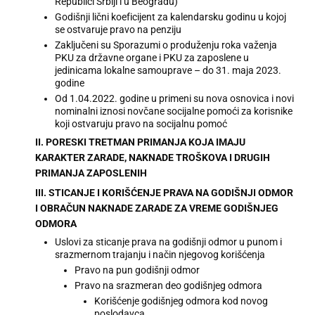
Republici Srbiji i u Beogradu)
Godišnji lični koeficijent za kalendarsku godinu u kojoj
se ostvaruje pravo na penziju
Zaključeni su Sporazumi o produženju roka važenja
PKU za državne organe i PKU za zaposlene u
jedinicama lokalne samouprave – do 31. maja 2023.
godine
Od 1.04.2022. godine u primeni su nova osnovica i novi
nominalni iznosi novčane socijalne pomoći za korisnike
koji ostvaruju pravo na socijalnu pomoć
II. PORESKI TRETMAN PRIMANJA KOJA IMAJU
KARAKTER ZARADE, NAKNADE TROŠKOVA I DRUGIH
PRIMANJA ZAPOSLENIH
III. STICANJE I KORIŠĆENJE PRAVA NA GODIŠNJI ODMOR
I OBRAČUN NAKNADE ZARADE ZA VREME GODIŠNJEG
ODMORA
Uslovi za sticanje prava na godišnji odmor u punom i
srazmernom trajanju i način njegovog korišćenja
Pravo na pun godišnji odmor
Pravo na srazmeran deo godišnjeg odmora
Korišćenje godišnjeg odmora kod novog
poslodavca