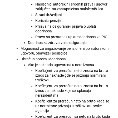
Naslednici autorskih i srodnih prava i ugovori
zaključeni sa zastupnicima maloletnih lica
Strani državljani
Korisnici penzije
Prijava na osiguranje i prijava o uplati
doprinosa
Pravo na prestanak uplate doprinosa za PIO
Doprinos za zdravstveno osiguranje
Mogućnost za angažovanje penzionera po autorskom
ugovoru, obaveze i posledice
Obračun poreza i doprinosa
Ako je naknada ugovorena u neto iznosu
Koeficijenti za preračun neto iznosa na bruto
iznos za naknade gde se priznaju normirani
troškovi
Koeficijenti za preračun neto iznosa na bruto
iznos za naknade koje se isplaćuju
nerezidentima
Koeficijent za preračun neto na bruto kada se
uz normirane priznaju i troškovi autorske
agencije
Koeficijenti za preračun sa neto na bruto kada