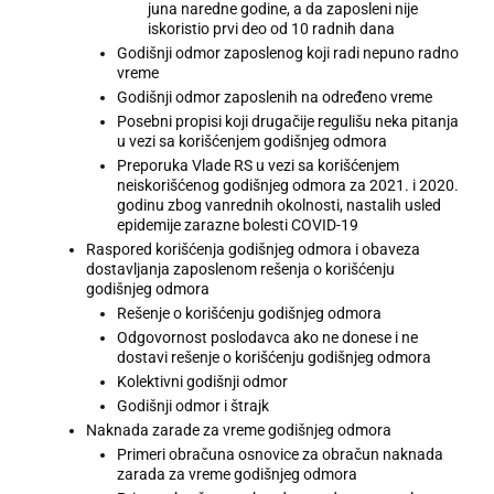
juna naredne godine, a da zaposleni nije
iskoristio prvi deo od 10 radnih dana
Godišnji odmor zaposlenog koji radi nepuno radno
vreme
Godišnji odmor zaposlenih na određeno vreme
Posebni propisi koji drugačije regulišu neka pitanja
u vezi sa korišćenjem godišnjeg odmora
Preporuka Vlade RS u vezi sa korišćenjem
neiskorišćenog godišnjeg odmora za 2021. i 2020.
godinu zbog vanrednih okolnosti, nastalih usled
epidemije zarazne bolesti COVID-19
Raspored korišćenja godišnjeg odmora i obaveza
dostavljanja zaposlenom rešenja o korišćenju
godišnjeg odmora
Rešenje o korišćenju godišnjeg odmora
Odgovornost poslodavca ako ne donese i ne
dostavi rešenje o korišćenju godišnjeg odmora
Kolektivni godišnji odmor
Godišnji odmor i štrajk
Naknada zarade za vreme godišnjeg odmora
Primeri obračuna osnovice za obračun naknada
zarada za vreme godišnjeg odmora