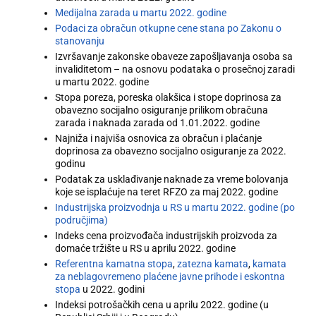
Medijalna zarada u martu 2022. godine
Podaci za obračun otkupne cene stana po Zakonu o
stanovanju
Izvršavanje zakonske obaveze zapošljavanja osoba sa
invaliditetom – na osnovu podataka o prosečnoj zaradi
u martu 2022. godine
Stopa poreza, poreska olakšica i stope doprinosa za
obavezno socijalno osiguranje prilikom obračuna
zarada i naknada zarada od 1.01.2022. godine
Najniža i najviša osnovica za obračun i plaćanje
doprinosa za obavezno socijalno osiguranje za 2022.
godinu
Podatak za usklađivanje naknade za vreme bolovanja
koje se isplaćuje na teret RFZO za maj 2022. godine
Industrijska proizvodnja u RS u martu 2022. godine (po
područjima)
Indeks cena proizvođača industrijskih proizvoda za
domaće tržište u RS u aprilu 2022. godine
Referentna kamatna stopa
,
zatezna kamata
,
kamata
za neblagovremeno plaćene javne prihode i eskontna
stopa
u 2022. godini
Indeksi potrošačkih cena u aprilu 2022. godine (u