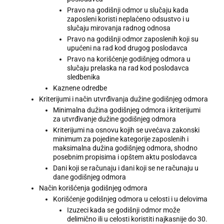
Pravo na godišnji odmor u slučaju kada
zaposleni koristi neplaćeno odsustvo i u
slučaju mirovanja radnog odnosa
Pravo na godišnji odmor zaposlenih koji su
upućeni na rad kod drugog poslodavca
Pravo na korišćenje godišnjeg odmora u
slučaju prelaska na rad kod poslodavca
sledbenika
Kaznene odredbe
Kriterijumi i način utvrđivanja dužine godišnjeg odmora
Minimalna dužina godišnjeg odmora i kriterijumi
za utvrđivanje dužine godišnjeg odmora
Kriterijumi na osnovu kojih se uvećava zakonski
minimum za pojedine kategorije zaposlenih i
maksimalna dužina godišnjeg odmora, shodno
posebnim propisima i opštem aktu poslodavca
Dani koji se računaju i dani koji se ne računaju u
dane godišnjeg odmora
Način korišćenja godišnjeg odmora
Korišćenje godišnjeg odmora u celosti i u delovima
Izuzeci kada se godišnji odmor može
delimično ili u celosti koristiti najkasnije do 30.