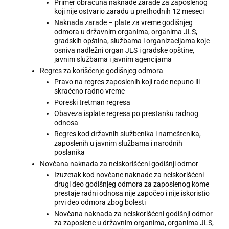
Primer obračuna naknade zarade za zaposlenog
koji nije ostvario zaradu u prethodnih 12 meseci
Naknada zarade – plate za vreme godišnjeg
odmora u državnim organima, organima JLS,
gradskih opština, službama i organizacijama koje
osniva nadležni organ JLS i gradske opštine,
javnim službama i javnim agencijama
Regres za korišćenje godišnjeg odmora
Pravo na regres zaposlenih koji rade nepuno ili
skraćeno radno vreme
Poreski tretman regresa
Obaveza isplate regresa po prestanku radnog
odnosa
Regres kod državnih službenika i nameštenika,
zaposlenih u javnim službama i narodnih
poslanika
Novčana naknada za neiskorišćeni godišnji odmor
Izuzetak kod novčane naknade za neiskorišćeni
drugi deo godišnjeg odmora za zaposlenog kome
prestaje radni odnosa nije započeo i nije iskoristio
prvi deo odmora zbog bolesti
Novčana naknada za neiskorišćeni godišnji odmor
za zaposlene u državnim organima, organima JLS,