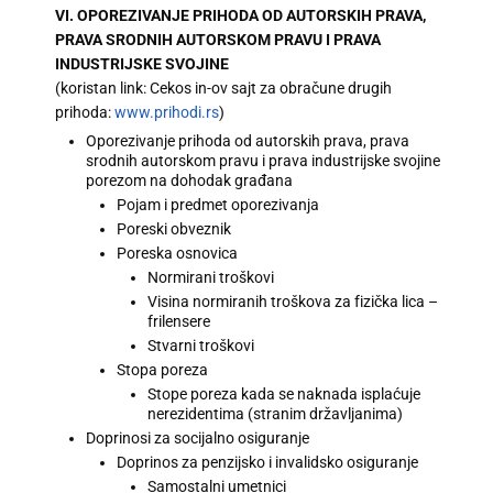
VI. OPOREZIVANJE PRIHODA OD AUTORSKIH PRAVA,
PRAVA SRODNIH AUTORSKOM PRAVU I PRAVA
INDUSTRIJSKE SVOJINE
(koristan link: Cekos in-ov sajt za obračune drugih
prihoda:
www.prihodi.rs
)
Oporezivanje prihoda od autorskih prava, prava
srodnih autorskom pravu i prava industrijske svojine
porezom na dohodak građana
Pojam i predmet oporezivanja
Poreski obveznik
Poreska osnovica
Normirani troškovi
Visina normiranih troškova za fizička lica –
frilensere
Stvarni troškovi
Stopa poreza
Stope poreza kada se naknada isplaćuje
nerezidentima (stranim državljanima)
Doprinosi za socijalno osiguranje
Doprinos za penzijsko i invalidsko osiguranje
Samostalni umetnici