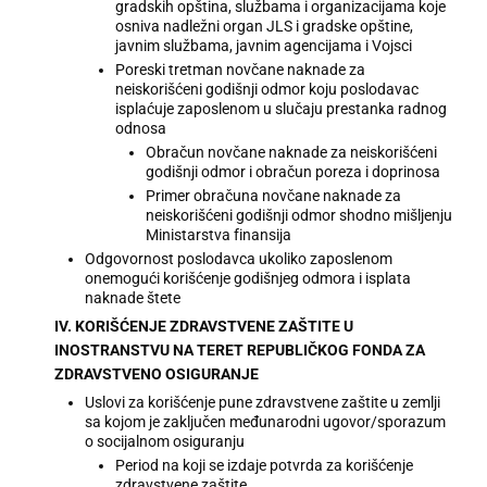
gradskih opština, službama i organizacijama koje
osniva nadležni organ JLS i gradske opštine,
javnim službama, javnim agencijama i Vojsci
Poreski tretman novčane naknade za
neiskorišćeni godišnji odmor koju poslodavac
isplaćuje zaposlenom u slučaju prestanka radnog
odnosa
Obračun novčane naknade za neiskorišćeni
godišnji odmor i obračun poreza i doprinosa
Primer obračuna novčane naknade za
neiskorišćeni godišnji odmor shodno mišljenju
Ministarstva finansija
Odgovornost poslodavca ukoliko zaposlenom
onemogući korišćenje godišnjeg odmora i isplata
naknade štete
IV. KORIŠĆENJE ZDRAVSTVENE ZAŠTITE U
INOSTRANSTVU NA TERET REPUBLIČKOG FONDA ZA
ZDRAVSTVENO OSIGURANJE
Uslovi za korišćenje pune zdravstvene zaštite u zemlji
sa kojom je zaključen međunarodni ugovor/sporazum
o socijalnom osiguranju
Period na koji se izdaje potvrda za korišćenje
zdravstvene zaštite