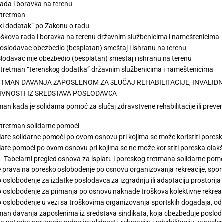
ada i boravka na terenu
 tretman
ki dodatak” po Zakonu o radu
škova rada i boravka na terenu državnim službenicima i nameštenicima
poslodavac obezbedio (besplatan) smeštaj i ishranu na terenu
lodavac nije obezbedio (besplatan) smeštaj i ishranu na terenu
 tretman “terenskog dodatka” državnim službenicima i nameštenicima
RETMAN DAVANJA ZAPOSLENOM ZA SLUČAJ REHABILITACIJE, INVALID
IVNOSTI IZ SREDSTAVA POSLODAVCA
man kada je solidarna pomoć za slučaj zdravstvene rehabilitacije ili pre
 tretman solidarne pomoći
late solidarne pomoći po ovom osnovu pri kojima se može koristiti poresk
late pomoći po ovom osnovu pri kojima se ne može koristiti poreska olak
Tabelarni pregled osnova za isplatu i poreskog tretmana solidarne pom
 prava na poresko oslobođenje po osnovu organizovanja rekreacije, sport
 oslobođenje za izdatke poslodavca za izgradnju ili adaptaciju prostorija 
 oslobođenje za primanja po osnovu naknade troškova kolektivne rekreac
 oslobođenje u vezi sa troškovima organizovanja sportskih događaja, od
man davanja zaposlenima iz sredstava sindikata, koja obezbeđuje poslod
 potrebe prevencije radne invalidnosti, rekreaciju i rehabilitaciju zaposle