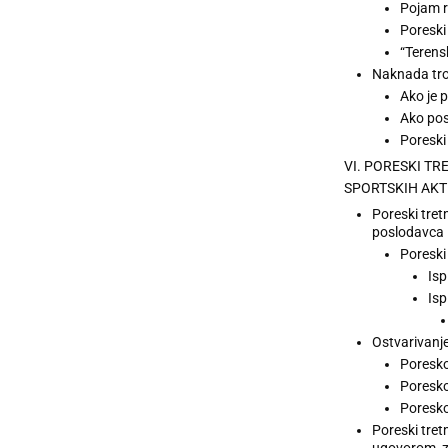
Pojam r
Poreski
“Terens
Naknada tro
Ako je 
Ako pos
Poreski
VI. PORESKI T
SPORTSKIH AKT
Poreski tret
poslodavca
Poreski
Isp
Isp
Ostvarivanje
Poresko
Poresko
Poresko
Poreski tret
ugovorom, za