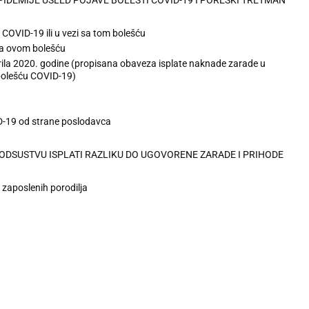
COVID-19 ili u vezi sa tom bolešću
 sa ovom bolešću
prila 2020. godine (propisana obaveza isplate naknade zarade u
 bolešću COVID-19)
D-19 od strane poslodavca
DSUSTVU ISPLATI RAZLIKU DO UGOVORENE ZARADE I PRIHODE
 zaposlenih porodilja