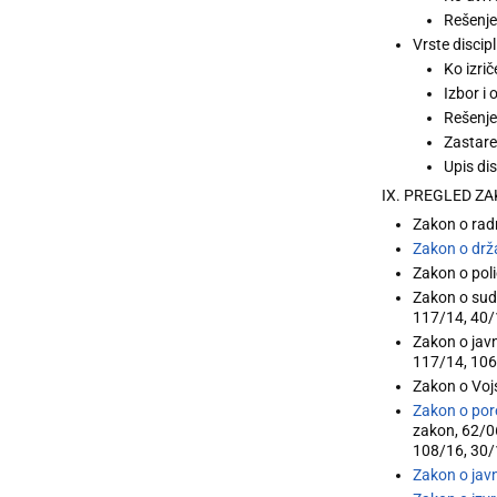
Rešenje
Vrste discip
Ko izri
Izbor i
Rešenje 
Zastare
Upis di
IX. PREGLED ZA
Zakon o rad
Zakon o drž
Zakon o polic
Zakon o sudi
117/14, 40/1
Zakon o javn
117/14, 106
Zakon o Vojs
Zakon o por
zakon, 62/06
108/16, 30/
Zakon o jav