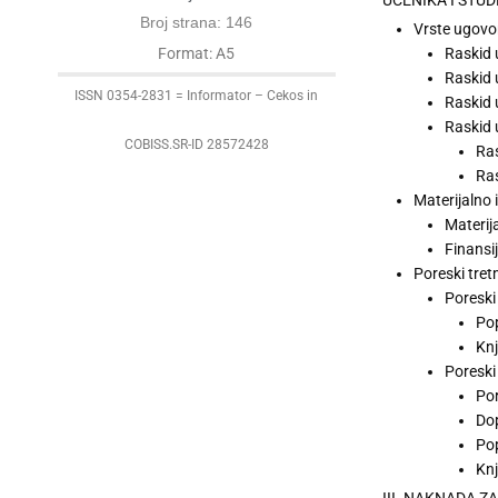
Broj strana: 146
Vrste ugovor
Raskid 
Format: A5
Raskid 
ISSN 0354-2831 = Informator – Cekos in
Raskid 
Raskid 
COBISS.SR-ID 28572428
Ras
Ras
Materijalno
Materij
Finansi
Poreski tret
Poreski
Po
Knj
Poreski
Po
Dop
Pop
Knj
III. NAKNADA Z