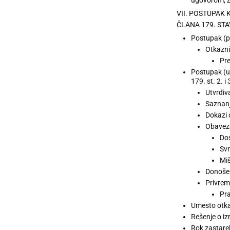
VII. POSTUPAK
ČLANA 179. STAV
Postupak (p
Otkazni
Pre
Postupak (u
179. st. 2. 
Utvrđiv
Saznanj
Dokazi 
Obaveza
Dos
Svr
Miš
Donošen
Privrem
Pra
Umesto otkaz
Rešenje o iz
Rok zastarel