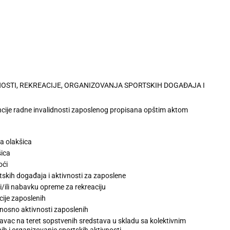
NOSTI, REKREACIJE, ORGANIZOVANJA SPORTSKIH DOGAĐAJA I
vencije radne invalidnosti zaposlenog propisana opštim aktom
a olakšica
šica
oći
skih događaja i aktivnosti za zaposlene
i/ili nabavku opreme za rekreaciju
ije zaposlenih
nosno aktivnosti zaposlenih
avac na teret sopstvenih sredstava u skladu sa kolektivnim
nih i organizovanje sportskih aktivnosti