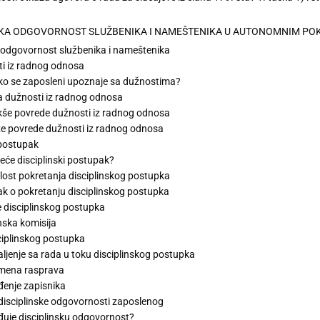
INSKA ODGOVORNOST SLUŽBENIKA I NAMEŠTENIKA U AUTONOMNIM P
a odgovornost službenika i nameštenika
i iz radnog odnosa
o se zaposleni upoznaje sa dužnostima?
 dužnosti iz radnog odnosa
še povrede dužnosti iz radnog odnosa
e povrede dužnosti iz radnog odnosa
 postupak
eće disciplinski postupak?
lost pokretanja disciplinskog postupka
ak o pokretanju disciplinskog postupka
 disciplinskog postupka
inska komisija
ciplinskog postupka
ljenje sa rada u toku disciplinskog postupka
mena rasprava
enje zapisnika
 disciplinske odgovornosti zaposlenog
đuje disciplinsku odgovornost?