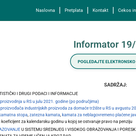
Naslovna
Pretplata
Kontakt
Cekos in
Informator 19
POGLEDAJTE ELEKTRONSKO 
SADRŽAJ:
ATISTIČKI I DRUGI PODACI I INFORMACIJE
 proizvodnja u RS u julu 2021. godine (po područjima)
 proizvođača industrijskih proizvoda za domaće tržište u RS u avgustu 2
 kamatna stopa
,
zatezna kamata
,
kamata za neblagovremeno plaćene jav
ni koeficijent za kalendarsku godinu u kojoj se ostvaruje pravo na penziju
AZOVANJE
U SISTEMU SREDNJEG I VISOKOG OBRAZOVANJA I PORES
DENATA ZA VREME UČENJA KROZ RAD