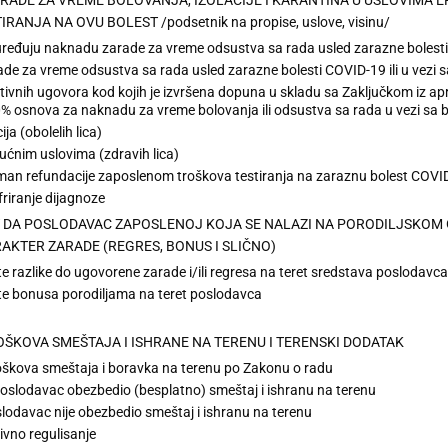
ANJA NA OVU BOLEST /podsetnik na propise, uslove, visinu/
 uređuju naknadu zarade za vreme odsustva sa rada usled zarazne bolesti 
de za vreme odsustva sa rada usled zarazne bolesti COVID-19 ili u vezi
tivnih ugovora kod kojih je izvršena dopuna u skladu sa Zaključkom iz a
00% osnova za naknadu za vreme bolovanja ili odsustva sa rada u vezi sa
ja (obolelih lica)
ućnim uslovima (zdravih lica)
tman refundacije zaposlenom troškova testiranja na zaraznu bolest COVI
riranje dijagnoze
 DA POSLODAVAC ZAPOSLENOJ KOJA SE NALAZI NA PORODILJSKOM O
RAKTER ZARADE (REGRES, BONUS I SLIČNO)
te razlike do ugovorene zarade i/ili regresa na teret sredstava poslodavca
ate bonusa porodiljama na teret poslodavca
OŠKOVA SMEŠTAJA I ISHRANE NA TERENU I TERENSKI DODATAK
škova smeštaja i boravka na terenu po Zakonu o radu
poslodavac obezbedio (besplatno) smeštaj i ishranu na terenu
lodavac nije obezbedio smeštaj i ishranu na terenu
vno regulisanje