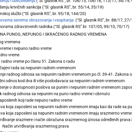
šenju i obezbeđenju
(“Sl. glasnik RS”, br. 106/15, 106/16, 113/17, 54/19,
šenju krivičnih sankcija (“Sl. glasnik RS”, br. 55/14, 35/19)
nskoj službi (“Sl. glasnik RS”, br. 95/18, 144/20)
ovama sistema obrazovanja i vaspitanja
(“Sl. glasnik RS”, br. 88/17, 27
orama zdravstvenih radnika (“Sl. glasnik RS” br. 107/05, 99/10, 70/17)
ŽINA PUNOG, NEPUNOG I SKRAĆENOG RADNOG VREMENA
og vremena
vreme i nepuno radno vreme
adno vreme
radno vreme po članu 51. Zakona o radu
učajevi rada sa nepunim radnim vremenom
nje radnog odnosa sa nepunim radnim vremenom po čl. 39-41. Zakona o
ni odnos kod dva ili više poslodavaca sa nepunim radnim vremenom
enje o dostupnosti poslova sa punim i nepunim radnim vremenom zapo
k radnog odnosa sa nepunim na puno radno vreme i obrnuto
aposlenih koji rade nepuno radno vreme
ava koja zaposleni sa nepunim radnim vremenom imaju kao da rade sa 
ava koja zaposleni sa nepunim radnim vremenom imaju srazmerno vrem
rđivanje srazmere i način obračuna srazmernog iznosa određenih prav
Način utvrđivanja srazmernog prava