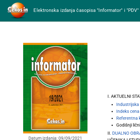
Elektronska izdanja časopisa "Informator" i "PDV"
I. AKTUELNI ST
Industrijska
Indeks cena
Referentna
Godišnji lič
II.
DUALNO OBR
Datum izdanja:
09/09/2021
UČENIKA I STU