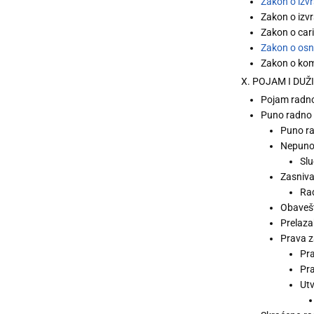
Zakon o izvr
Zakon o izvr
Zakon o cari
Zakon o osn
Zakon o kom
X. POJAM I DU
Pojam radn
Puno radno 
Puno r
Nepuno 
Sl
Zasniva
Rad
Obavešt
Prelaza
Prava z
Pr
Pr
Utv