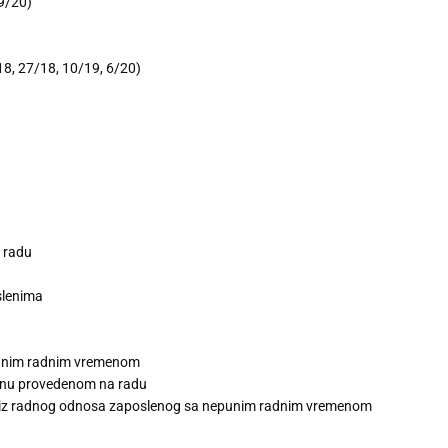
 9/20)
/18, 27/18, 10/19, 6/20)
 radu
slenima
punim radnim vremenom
enu provedenom na radu
a iz radnog odnosa zaposlenog sa nepunim radnim vremenom