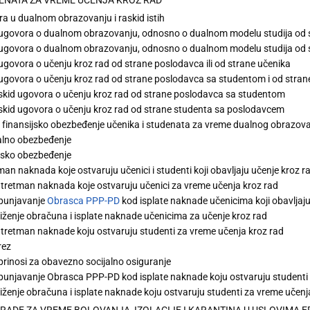
a u dualnom obrazovanju i raskid istih
ugovora o dualnom obrazovanju, odnosno o dualnom modelu studija od
ugovora o dualnom obrazovanju, odnosno o dualnom modelu studija od s
ugovora o učenju kroz rad od strane poslodavca ili od strane učenika
ugovora o učenju kroz rad od strane poslodavca sa studentom i od stra
kid ugovora o učenju kroz rad od strane poslodavca sa studentom
kid ugovora o učenju kroz rad od strane studenta sa poslodavcem
 i finansijsko obezbeđenje učenika i studenata za vreme dualnog obrazov
alno obezbeđenje
jsko obezbeđenje
man naknada koje ostvaruju učenici i studenti koji obavljaju učenje kroz r
 tretman naknada koje ostvaruju učenici za vreme učenja kroz rad
punjavanje
Obrasca PPP-PD
kod isplate naknade učenicima koji obavljaju
iženje obračuna i isplate naknade učenicima za učenje kroz rad
 tretman naknade koju ostvaruju studenti za vreme učenja kroz rad
rez
rinosi za obavezno socijalno osiguranje
unjavanje Obrasca PPP-PD kod isplate naknade koju ostvaruju studenti 
iženje obračuna i isplate naknade koju ostvaruju studenti za vreme učenj
ARADE ZA VREME BOLOVANJA, IZOLACIJE I KARANTINA U USLOVIMA E