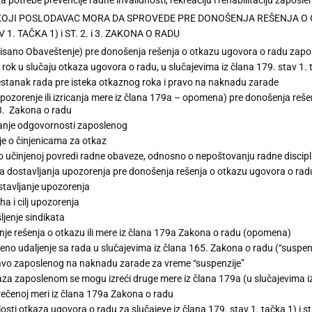
 KOJI POSLODAVAC MORA DA SPROVEDE PRE DONOŠENJA REŠENJA O
 1. TAČKA 1) i ST. 2. i 3. ZAKONA O RADU
isano Obaveštenje) pre donošenja rešenja o otkazu ugovora o radu zaposl
 rok u slučaju otkaza ugovora o radu, u slučajevima iz člana 179. stav 1.
stanak rada pre isteka otkaznog roka i pravo na naknadu zarade
pozorenje ili izricanja mere iz člana 179a – opomena) pre donošenja reš
i 3. Zakona o radu
anje odgovornosti zaposlenog
e o činjenicama za otkaz
o učinjenoj povredi radne obaveze, odnosno o nepoštovanju radne discipl
 dostavljanja upozorenja pre donošenja rešenja o otkazu ugovora o radu 
tavljanje upozorenja
ha i cilj upozorenja
ljenje sindikata
je rešenja o otkazu ili mere iz člana 179a Zakona o radu (opomena)
eno udaljenje sa rada u slučajevima iz člana 165. Zakona o radu (“suspen
vo zaposlenog na naknadu zarade za vreme “suspenzije”
a zaposlenom se mogu izreći druge mere iz člana 179a (u slučajevima iz čl
rečenoj meri iz člana 179a Zakona o radu
osti otkaza ugovora o radu za slučajeve iz člana 179. stav 1. tačka 1) i st