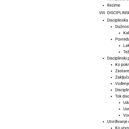
Rezime
VIII. DISCIPL
Disciplinsk
Dužnost
Kak
Povreda
Lak
Tež
Disciplinski
Ko pokr
Zastare
Zaključ
Vođenje
Discipl
Tok dis
Uda
Us
Vođ
Utvrđivanje
Ko utvr