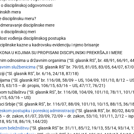
 o disciplinskoj odgovornosti
linskih mera
če disciplinsku meru?
 odmeravanje disciplinske mere
o disciplinskoj meri
lost vođenja disciplinskog postupka
sciplinske kazne u kadrovsku evidenciju i njeno brisanje
KONA U KOJIMA SU PROPISANI DISCIPLINSKI PREKRŠAJI I MERE
nim odnosima u državnim organima (“Sl. glasnik RS”, br. 48/91, 66/91, 4
avnim službenicima
(“Sl. glasnik RS” br. 79/05, 81/05, 83/05, 64/07, 67
iji (“Sl. glasnik RS”, br. 6/16, 24/18, 87/18)
jama (“Sl. glasnik RS” br. 116/08, 58/09 – US, 104/09, 101/10, 8/12 – U
5, 63/15 – dr. propis, 106/15, 63/16 – US, 47/17, 76/21)
om tužilaštvu (“Sl. glasnik RS”, br. 116/08, 104/09, 101/10, 78/11, 101
/15, 63/16 – US)
ci Srbije (“Sl. glasnik RS”, br. 116/07, 88/09, 101/10, 10/15, 88/15, 36/1
eskom postupku i poreskoj administraciji
(“Sl. glasnik RS”, br. 80/02, 84
 – dr. zakon, 61/07, 20/09, 72/09 – dr. zakon, 53/10, 101/11, 2/12 – is
18, 95/18, 86/19, 144/20)
nom beležništvu
(“Sl. glasnik RS” br. 31/11, 85/12, 19/13, 55/14, 93/14, 