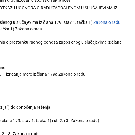
 OTKAZU UGOVORA O RADU ZAPOSLENOM U SLUČAJEVIMA IZ
enog u slučajevima iz člana 179. stav 1. tačka 1)
Zakona o radu
 tačka 1) Zakona o radu
enja o prestanku radnog odnosa zaposlenog u slučajevima iz člana
ine
ili izricanja mere iz člana 179a Zakona o radu
zija”) do donošenja rešenja
ana 179. stav 1. tačka 1) i st. 2. i 3. Zakona o radu)
. 2. i 3. Zakona o radu