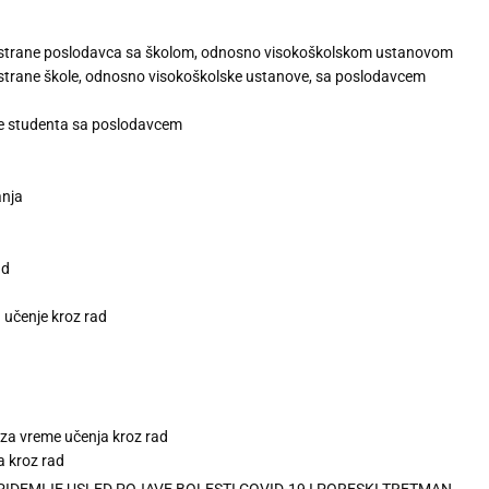
 strane poslodavca sa školom, odnosno visokoškolskom ustanovom
trane škole, odnosno visokoškolske ustanove, sa poslodavcem
ne studenta sa poslodavcem
anja
ad
 učenje kroz rad
za vreme učenja kroz rad
a kroz rad
PIDEMIJE USLED POJAVE BOLESTI COVID-19 I PORESKI TRETMAN