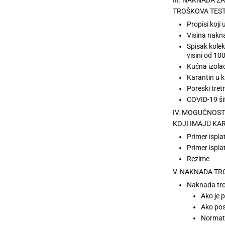
TROŠKOVA TESTIR
Propisi koji
Visina nakna
Spisak kolek
visini od 1
Kućna izolaci
Karantin u k
Poreski tre
COVID-19 šif
IV. MOGUĆNOST
KOJI IMAJU KA
Primer ispla
Primer ispl
Rezime
V. NAKNADA TR
Naknada tro
Ako je 
Ako pos
Normati