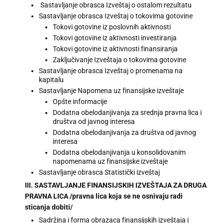
Sastavljanje obrasca Izveštaj o ostalom rezultatu
Sastavljanje obrasca Izveštaj o tokovima gotovine
Tokovi gotovine iz poslovnih aktivnosti
Tokovi gotovine iz aktivnosti investiranja
Tokovi gotovine iz aktivnosti finansiranja
Zaključivanje Izveštaja o tokovima gotovine
Sastavljanje obrasca Izveštaj o promenama na
kapitalu
Sastavljanje Napomena uz finansijske izveštaje
Opšte informacije
Dodatna obelodanjivanja za srednja pravna lica i
društva od javnog interesa
Dodatna obelodanjivanja za društva od javnog
interesa
Dodatna obelodanjivanja u konsolidovanim
napomenama uz finansijske izveštaje
Sastavljanje obrasca Statistički izveštaj
III. SASTAVLJANJE FINANSIJSKIH IZVEŠTAJA ZA DRUGA
PRAVNA LICA /pravna lica koja se ne osnivaju radi
sticanja dobiti/
Sadržina i forma obrazaca finansijskih izveštaja i