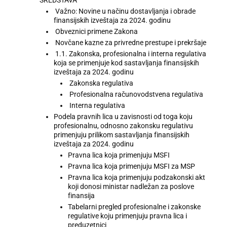
Važno: Novine u načinu dostavljanja i obrade
finansijskih izveštaja za 2024. godinu
Obveznici primene Zakona
Novčane kazne za privredne prestupe i prekršaje
1.1. Zakonska, profesionalna i interna regulativa
koja se primenjuje kod sastavljanja finansijskih
izveštaja za 2024. godinu
Zakonska regulativa
Profesionalna računovodstvena regulativa
Interna regulativa
Podela pravnih lica u zavisnosti od toga koju
profesionalnu, odnosno zakonsku regulativu
primenjuju prilikom sastavljanja finansijskih
izveštaja za 2024. godinu
Pravna lica koja primenjuju MSFI
Pravna lica koja primenjuju MSFI za MSP
Pravna lica koja primenjuju podzakonski akt
koji donosi ministar nadležan za poslove
finansija
Tabelarni pregled profesionalne i zakonske
regulative koju primenjuju pravna lica i
preduzetnici