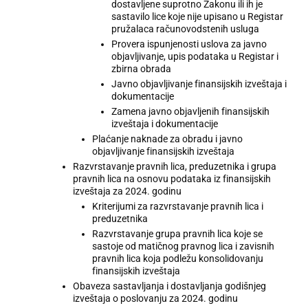
dostavljene suprotno Zakonu ili ih je
sastavilo lice koje nije upisano u Registar
pružalaca računovodstenih usluga
Provera ispunjenosti uslova za javno
objavljivanje, upis podataka u Registar i
zbirna obrada
Javno objavljivanje finansijskih izveštaja i
dokumentacije
Zamena javno objavljenih finansijskih
izveštaja i dokumentacije
Plaćanje naknade za obradu i javno
objavljivanje finansijskih izveštaja
Razvrstavanje pravnih lica, preduzetnika i grupa
pravnih lica na osnovu podataka iz finansijskih
izveštaja za 2024. godinu
Kriterijumi za razvrstavanje pravnih lica i
preduzetnika
Razvrstavanje grupa pravnih lica koje se
sastoje od matičnog pravnog lica i zavisnih
pravnih lica koja podležu konsolidovanju
finansijskih izveštaja
Obaveza sastavljanja i dostavljanja godišnjeg
izveštaja o poslovanju za 2024. godinu