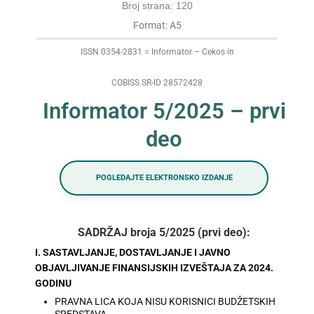
Broj strana: 120
Format: A5
ISSN 0354-2831 = Informator – Cekos in
COBISS.SR-ID 28572428
Informator 5/2025 – prvi
deo
POGLEDAJTE ELEKTRONSKO IZDANJE
SADRŽAJ broja 5/2025 (prvi deo):
I. SASTAVLJANJE, DOSTAVLJANJE I JAVNO
OBJAVLJIVANJE FINANSIJSKIH IZVEŠTAJA ZA 2024.
GODINU
PRAVNA LICA KOJA NISU KORISNICI BUDŽETSKIH
SREDSTAVA