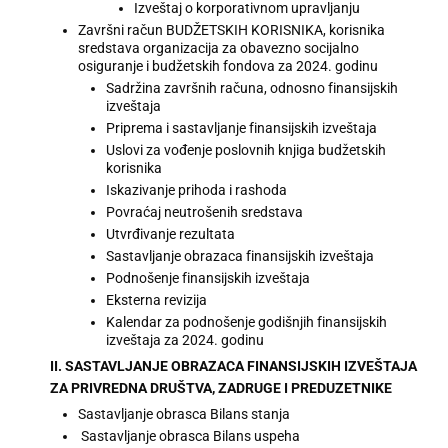
Izveštaj o korporativnom upravljanju
Završni račun BUDŽETSKIH KORISNIKA, korisnika
sredstava organizacija za obavezno socijalno
osiguranje i budžetskih fondova za 2024. godinu
Sadržina završnih računa, odnosno finansijskih
izveštaja
Priprema i sastavljanje finansijskih izveštaja
Uslovi za vođenje poslovnih knjiga budžetskih
korisnika
Iskazivanje prihoda i rashoda
Povraćaj neutrošenih sredstava
Utvrđivanje rezultata
Sastavljanje obrazaca finansijskih izveštaja
Podnošenje finansijskih izveštaja
Eksterna revizija
Kalendar za podnošenje godišnjih finansijskih
izveštaja za 2024. godinu
II. SASTAVLJANJE OBRAZACA FINANSIJSKIH IZVEŠTAJA
ZA PRIVREDNA DRUŠTVA, ZADRUGE I PREDUZETNIKE
Sastavljanje obrasca Bilans stanja
Sastavljanje obrasca Bilans uspeha