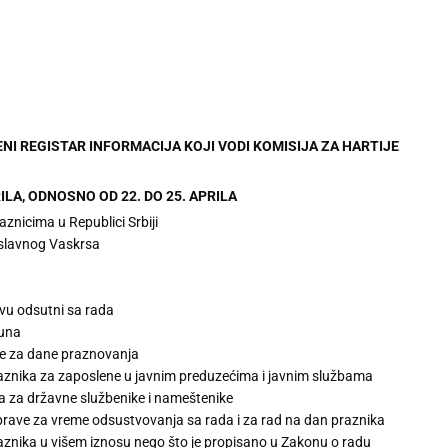
ENI REGISTAR INFORMACIJA KOJI VODI KOMISIJA ZA HARTIJE
RILA, ODNOSNO OD 22. DO 25. APRILA
znicima u Republici Srbiji
oslavnog Vaskrsa
vu odsutni sa rada
čuna
de za dane praznovanja
znika za zaposlene u javnim preduzećima i javnim službama
a za državne službenike i nameštenike
uprave za vreme odsustvovanja sa rada i za rad na dan praznika
raznika u višem iznosu nego što je propisano u Zakonu o radu