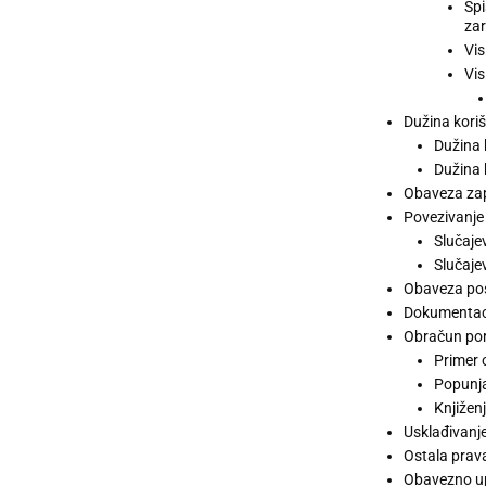
Spi
zar
Vis
Vis
Dužina kori
Dužina 
Dužina 
Obaveza zap
Povezivanje 
Slučaje
Slučaje
Obaveza pos
Dokumentaci
Obračun por
Primer 
Popunj
Knjižen
Usklađivanj
Ostala prava
Obavezno up