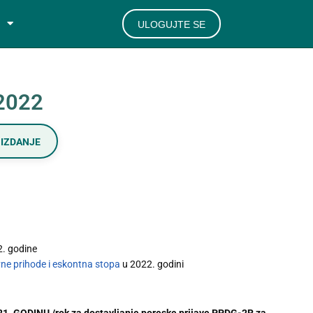
ULOGUJTE SE
/2022
IZDANJE
2. godine
ne prihode i eskontna stopa
u 2022. godini
ODINU /rok za dostavljanje poreske prijave PPDG-2R za