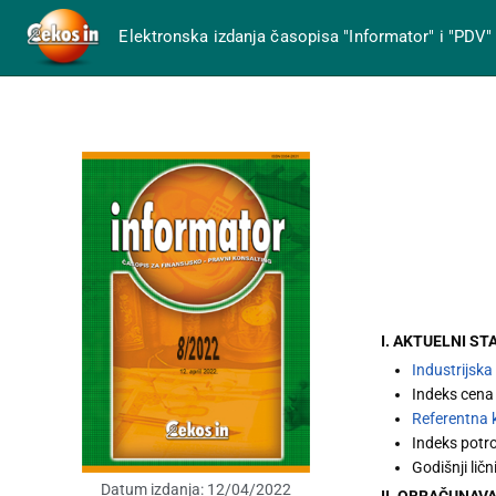
Elektronska izdanja časopisa "Informator" i "PDV"
I. AKTUELNI ST
Industrijska
Indeks cena
Referentna
Indeks potr
Godišnji lič
Datum izdanja:
12/04/2022
II. OBRAČUNAVA