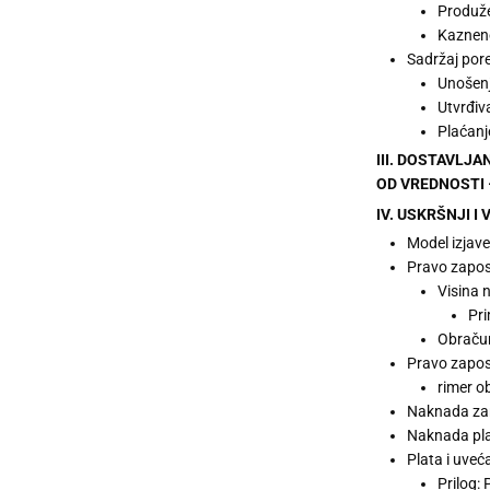
Produže
Kaznen
Sadržaj pore
Unošenj
Utvrđiv
Plaćanj
III. DOSTAVLJA
OD VREDNOSTI – 
IV. USKRŠNJI I
Model izjave
Pravo zapos
Visina 
Pri
Obračun
Pravo zapos
rimer o
Naknada zar
Naknada pla
Plata i uveć
Prilog: