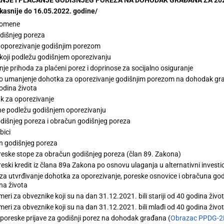
kasnije do 16.05.2022. godine/
pomene
dišnjeg poreza
oporezivanje godišnjim porezom
 koji podležu godišnjem oporezivanju
je prihoda za plaćeni porez i doprinose za socijalno osiguranje
 umanjenje dohotka za oporezivanje godišnjim porezom na dohodak građ
odina života
 za oporezivanje
 ne podležu godišnjem oporezivanju
dišnjeg poreza i obračun godišnjeg poreza
bici
 godišnjeg poreza
eske stope za obračun godišnjeg poreza (član 89. Zakona)
eski kredit iz člana 89a Zakona po osnovu ulaganja u alternativni investi
 za utvrđivanje dohotka za oporezivanje, poreske osnovice i obračuna godiš
na života
meri za obveznike koji su na dan 31.12.2021. bili stariji od 40 godina živo
meri za obveznike koji su na dan 31.12.2021. bili mlađi od 40 godina živo
poreske prijave za godišnji porez na dohodak građana (
Obrazac PPDG-2