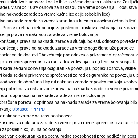
sak kolektivnih ugovora kod kojih je izvršena dopuna u skladu sa Zaklju
ade u visini od 100% osnova za naknadu za vreme bolovanja ili odsustva
ina naknade zarade za vreme kućne izolacije (obolelih lica)
ina naknade zarade za vreme karantina u kućnim uslovima (zdravih lica)
Poreski tretman refundacije zaposlenom troškova testiranja na zarazn
šćenja prava na naknadu zarade za vreme bolovanja
korišćenja prava na naknadu zarade u slučaju bolesti, odnosno povrede na 
korišćenja prava na naknadu zarade za vreme nege člana uže porodice
oslenog da dostavi Obaveštenje poslodavcu o privremenoj sprečenosti 
privremene sprečenosti za rad radi utvrđivanja na čiji teret se vrši isplat
vi kada se dani bolovanja osiguranika povezuju u pogledu osnova, visine 
vi kada se dani privremene sprečenosti za rad osiguranika ne povezuju u 
lodavca da obračuna i isplati naknadu zarade zaposlenima koja se obez
ja potrebna za ostvarivanje prava na naknadu zarade za vreme privreme
eza i doprinosa na naknade zarade za vreme bolovanja
obračuna poreza i doprinosa na naknadu zarade za vreme bolovanja bilo 
avanje
Obrasca PPP-PD
je naknade zarade na teret poslodavca
e osnova za naknadu zarade za vreme privremene sprečenosti za rad – bol
 zaposlenih koji su na bolovanju
ućivanje osiguranika na ocenu radne sposobnosti pred nadležnim penzi