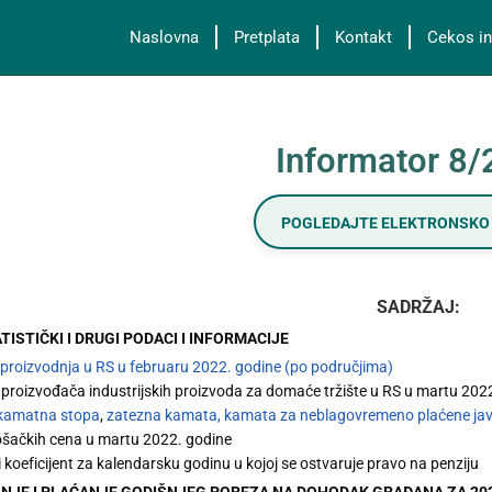
Naslovna
Pretplata
Kontakt
Cekos in
Informator 8
POGLEDAJTE ELEKTRONSKO 
SADRŽAJ:
ATISTIČKI I DRUGI PODACI I INFORMACIJE
 proizvodnja u RS u februaru 2022. godine (po područjima)
 proizvođača industrijskih proizvoda za domaće tržište u RS u martu 202
 kamatna stopa
,
zatezna kamata,
kamata za neblagovremeno plaćene jav
ošačkih cena u martu 2022. godine
ni koeficijent za kalendarsku godinu u kojoj se ostvaruje pravo na penziju
NJE I PLAĆANJE GODIŠNJEG POREZA NA DOHODAK GRAĐANA ZA 2021. G