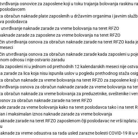
tvrđivanja osnovice za zaposlene koji u toku trajanja bolovanja raskinu 
 poslodavcem
a obračun naknade plate zaposlenih u državnim organima i javnim služba
va poslodavca
 utvrđivanje naknade zarade za vreme bolovanja na teret RFZO
aknade zarade za zaposlene za vreme bolovanja na teret RFZO
in utvrđivanja osnova za obračun naknade zarade na teret RFZO kada je 
 meseci
in utvrđivanja osnova za obračun naknade zarade kada zaposleni u poje
nom odnosu i nije ostvario zaradu
a zaposleni ni u jednom od prethodnih 12 kalendarskih meseci nije ostva
 zarade za lica koja nisu ispunila uslov u pogledu prethodnog staža osi
a obračun naknade za vreme bolovanja na teret RFZO za zaposlene koji s
tvrđivanja osnova za obračun naknade zarade za vreme bolovanja na teret 
a obračun naknade za vreme bolovanja za preduzetnike, sveštenike i verske 
 osnov za obračun naknade zarade na teret RFZO
ade zarade za vreme bolovanja kako na teret poslodavca tako i na teret 
an i maksimalan iznos naknade zarade za vreme bolovanja
naknade zarade na teret RFZO zaposlenom čiji poslodavac ne vrši isplatu
cu
naknade za vreme odsustva sa rada usled zarazne bolesti COVID-19 ili u 