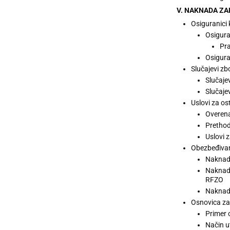
V. NAKNADA ZA
Osiguranici
Osigura
Pra
Osigura
Slučajevi zb
Slučaje
Slučaje
Uslovi za o
Overena
Prethod
Uslovi 
Obezbeđivan
Naknada
Naknadu
RFZO
Naknad
Osnovica za
Primer 
Način u