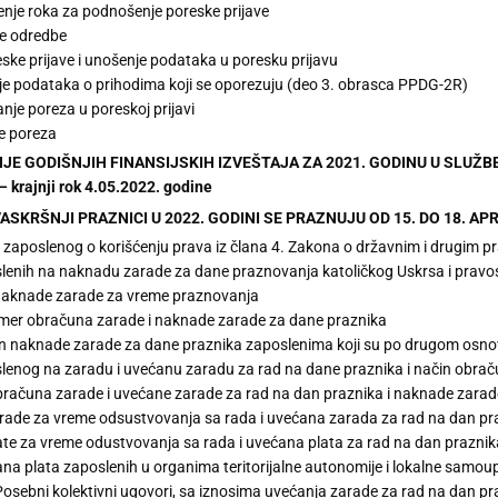
nje roka za podnošenje poreske prijave
e odredbe
ske prijave i unošenje podataka u poresku prijavu
e podataka o prihodima koji se oporezuju (deo 3. obrasca PPDG-2R)
anje poreza u poreskoj prijavi
e poreza
NJE GODIŠNJIH FINANSIJSKIH IZVEŠTAJA ZA 2021. GODINU U SLUŽB
krajnji rok 4.05.2022. godine
 VASKRŠNJI PRAZNICI U 2022. GODINI SE PRAZNUJU OD 15. DO 18. AP
 zaposlenog o korišćenju prava iz člana 4. Zakona o državnim i drugim pra
lenih na naknadu zarade za dane praznovanja katoličkog Uskrsa i prav
naknade zarade za vreme praznovanja
mer obračuna zarade i naknade zarade za dane praznika
 naknade zarade za dane praznika zaposlenima koji su po drugom osno
lenog na zaradu i uvećanu zaradu za rad na dane praznika i način obra
bračuna zarade i uvećane zarade za rad na dan praznika i naknade zara
ade za vreme odsustvovanja sa rada i uvećana zarada za rad na dan pra
te za vreme odustvovanja sa rada i uvećana plata za rad na dan praznik
ana plata zaposlenih u organima teritorijalne autonomije i lokalne samo
 Posebni kolektivni ugovori, sa iznosima uvećanja zarade za rad na dan p