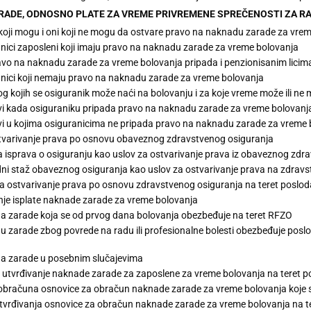
RADE, ODNOSNO PLATE ZA VREME PRIVREMENE SPREČENOSTI ZA R
 koji mogu i oni koji ne mogu da ostvare pravo na naknadu zarade za vre
nici zaposleni koji imaju pravo na naknadu zarade za vreme bolovanja
vo na naknadu zarade za vreme bolovanja pripada i penzionisanim licim
nici koji nemaju pravo na naknadu zarade za vreme bolovanja
og kojih se osiguranik može naći na bolovanju i za koje vreme može ili n
vi kada osiguraniku pripada pravo na naknadu zarade za vreme bolovanj
vi u kojima osiguranicima ne pripada pravo na naknadu zarade za vreme 
stvarivanje prava po osnovu obaveznog zdravstvenog osiguranja
 isprava o osiguranju kao uslov za ostvarivanje prava iz obaveznog zdr
ni staž obaveznog osiguranja kao uslov za ostvarivanje prava na zdravs
za ostvarivanje prava po osnovu zdravstvenog osiguranja na teret poslo
je isplate naknade zarade za vreme bolovanja
 zarade koja se od prvog dana bolovanja obezbeđuje na teret RFZO
 zarade zbog povrede na radu ili profesionalne bolesti obezbeđuje posl
a zarade u posebnim slučajevima
 utvrđivanje naknade zarade za zaposlene za vreme bolovanja na teret 
obračuna osnovice za obračun naknade zarade za vreme bolovanja koje s
tvrđivanja osnovice za obračun naknade zarade za vreme bolovanja na teret