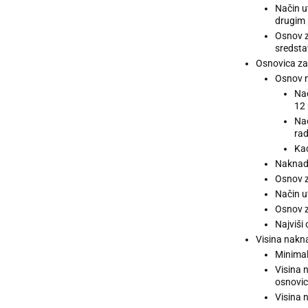
Način u
drugim
Osnov z
sredsta
Osnovica za
Osnov n
Nač
12
Nač
rad
Kad
Naknada
Osnov z
Način u
Osnov z
Najviši
Visina nakn
Minimal
Visina 
osnovi
Visina 