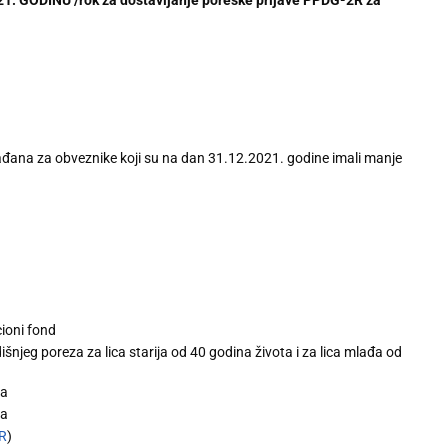
ana za obveznike koji su na dan 31.12.2021. godine imali manje
cioni fond
njeg poreza za lica starija od 40 godina života i za lica mlađa od
ta
ta
R
)