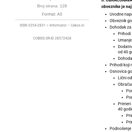
Broj strana: 128
obveznike je naj
Uvodne na
Format: A5
Obveznik go
ISSN 0354-2831 = Informator – Cekos in
Dohodak za 
Prihodi
COBISS.SR-ID 28572428
Umanjen
Dodatno
od 40 g
Dohodak
Prihodi koji
Osnovica go
Lični od
Obračun
Por
Por
Primeri
40 godi
Pri
Pri
Podnošenje 