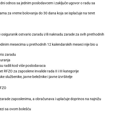
radni odnos sa jednim poslodavcem i zaključe ugovor o radu sa
ma za vreme bolovanja do 30 dana koja se isplaćuje na teret
osiguranik ostvario zaradu i/ili naknadu zarade za svih prethodnih
dinim mesecima u prethodnih 12 kalendarskih meseci nije bio u
rio zaradu
guranja
u radili kod više poslodavaca
RFZO za zaposlene invalide rada II i III kategorije
službenike, javne beležnike i javne izvršitelje
RFZO
 zarade zaposlenima, a obračunava i uplaćuje doprinos na najnižu
vezi sa ovom bolešću