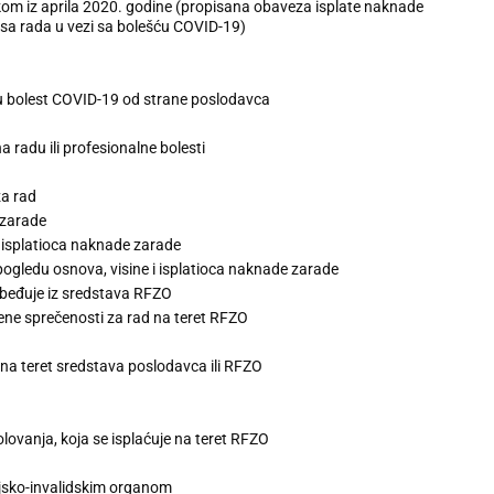
čkom iz aprila 2020. godine (propisana obaveza isplate naknade
 sa rada u vezi sa bolešću COVID-19)
u bolest COVID-19 od strane poslodavca
radu ili profesionalne bolesti
za rad
a zarade
i isplatioca naknade zarade
pogledu osnova, visine i isplatioca naknade zarade
beđuje iz sredstava RFZO
ne sprečenosti za rad na teret RFZO
na teret sredstava poslodavca ili RFZO
ovanja, koja se isplaćuje na teret RFZO
jsko-invalidskim organom