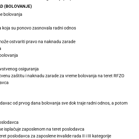
AD (BOLOVANJE)
me bolovanja
a koja su ponovo zasnovala radni odnos
e može ostvariti pravo na naknadu zarade
a
bolovanja
avstvenog osiguranja
tvenu zaštitu i naknadu zarade za vreme bolovanja na teret RFZO
davca
odavac od prvog dana bolovanja sve dok traje radni odnos, a potom
poslodavca
e isplaćuje zaposlenom na teret poslodavca
 poslodavca za zaposlene invalide rada II i III kategorije