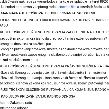
usklađivanje naknade za vreme bolovanja koje se isplaćuje na teret RFZO
u kalendari obrazovno-vaspitnog rada
osnovnih škola
i srednjih škola za 
RETMAN NAKNADE TROŠKOVA I DRUGIH PRIMANJA ZAPOSLENIH
JE FISKALNIH POGODNOSTI I DIREKTNIH DAVANJA KOD PRIVREDNIH 
ARADU
I DRUGI TROŠKOVI SLUŽBENOG PUTOVANJA ZAPOSLENIH NA KOJE SE P
vac opštim aktom mora jasno da uredi po pitanju službenog putovanja?
lenog na dnevnicu za službeni put
lenog na priznavanje troškova smeštaja i naknade troškova prevoza na
prilikom upućivanja zaposlenog na službeno putovanje i obračun izdata
i rad na službenom putu
 DRUGI TROŠKOVI SLUŽBENOG PUTOVANJA DRŽAVNIH SLUŽBENIKA I N
škova službenog putovanja u zemlji državnih službenika i nameštenika
škova službenog putovanja u inostranstvo državnih službenika i namešt
led odredbi članova Zakona koji regulišu troškove službenih putovanja n
I DRUGI TROŠKOVI SLUŽBENOG PUTOVANJA LICA KOJA NISU U RADNO
AD KAO USLOV PRI ZASNIVANJU RADNOG ODNOSA
shodno Zakonu o radu
anje radnog odnosa