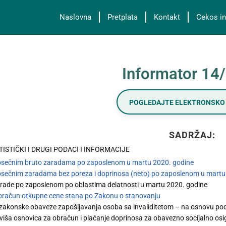
Naslovna
Pretplata
Kontakt
Cekos in
Informator 14
POGLEDAJTE ELEKTRONSKO 
SADRŽAJ:
ATISTIČKI I DRUGI PODACI I INFORMACIJE
osečnim bruto zaradama po zaposlenom u martu 2020. godine
osečnim zaradama bez poreza i doprinosa (neto) po zaposlenom u martu
rade po zaposlenom po oblastima delatnosti u martu 2020. godine
bračun otkupne cene stana po Zakonu o stanovanju
 zakonske obaveze zapošljavanja osoba sa invaliditetom – na osnovu po
jviša osnovica za obračun i plaćanje doprinosa za obavezno socijalno os