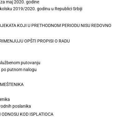
 za maj 2020. godine
školsku 2019/2020. godinu u Republici Srbiji
SUBJEKATA KOJI U PRETHODNOM PERIODU NISU REDOVNO
RIMENJUJU OPŠTI PROPISI O RADU
 službenom putovanju
ka po putnom nalogu
AMEŠTENIKA
enika
arodnih poslanika
M ODNOSU KOD ISPLATIOCA