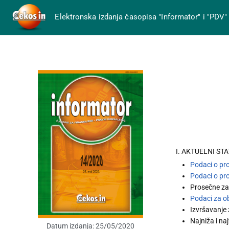
Elektronska izdanja časopisa "Informator" i "PDV"
I. AKTUELNI ST
Podaci o pr
Podaci o pr
Prosečne za
Podaci za o
Izvršavanje
Najniža i na
Datum izdanja:
25/05/2020