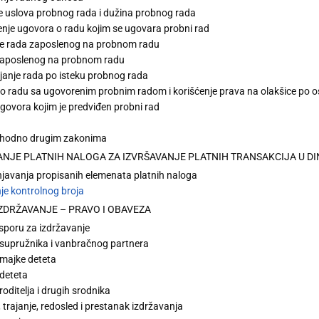
je uslova probnog rada i dužina probnog rada
enje ugovora o radu kojim se ugovara probni rad
e rada zaposlenog na probnom radu
zaposlenog na probnom radu
janje rada po isteku probnog rada
o radu sa ugovorenim probnim radom i korišćenje prava na olakšice po 
govora kojim je predviđen probni rad
shodno drugim zakonima
VANJE PLATNIH NALOGA ZA IZVRŠAVANJE PLATNIH TRANSAKCIJA U D
javanja propisanih elemenata platnih naloga
je kontrolnog broja
IZDRŽAVANJE – PRAVO I OBAVEZA
sporu za izdržavanje
 supružnika i vanbračnog partnera
 majke deteta
 deteta
roditelja i drugih srodnika
 trajanje, redosled i prestanak izdržavanja