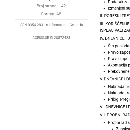
Podatak za 
Broj strana: 142
Izmenjeni s
Format: A5
II. PORESKI T
III. KORIŠĆEN
ISSN 0354-2831 = Informator – Cekos in
ISPLAĆIVALI Z
COBISS.SR-ID 28572428
IV. DNEVNICE 
Šta posloda
Pravo zapos
Pravo zapos
Akontacija 
Prekovremen
V. DNEVNICE I
Naknada tro
Naknada tro
Prilog: Preg
VI. DNEVNICE 
VII. PROBNI R
Probni rad 
Zasniv