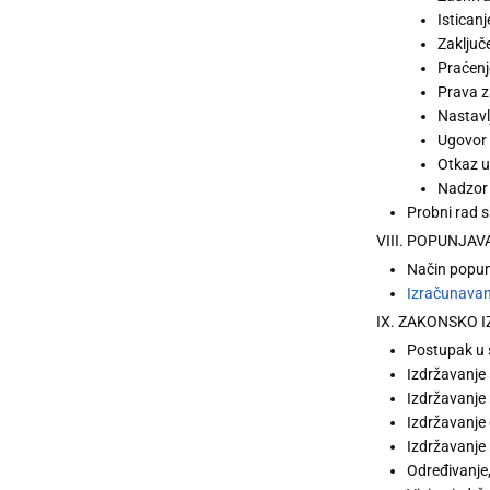
Istican
Zaključ
Praćenj
Prava 
Nastavl
Ugovor 
Otkaz u
Nadzor
Probni rad 
VIII. POPUNJA
Način popun
Izračunavan
IX. ZAKONSKO 
Postupak u 
Izdržavanje
Izdržavanje
Izdržavanje
Izdržavanje 
Određivanje,