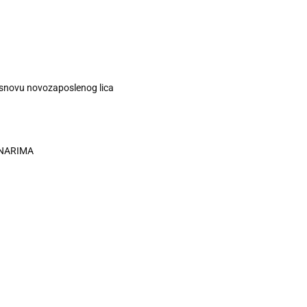
osnovu novozaposlenog lica
INARIMA