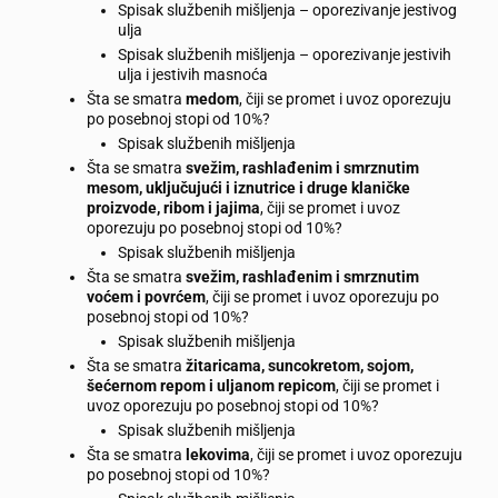
Spisak službenih mišljenja – oporezivanje jestivog
ulja
Spisak službenih mišljenja – oporezivanje jestivih
ulja i jestivih masnoća
Šta se smatra
medom
, čiji se promet i uvoz oporezuju
po posebnoj stopi od 10%?
Spisak službenih mišljenja
Šta se smatra
svežim, rashlađenim i smrznutim
mesom, uključujući i iznutrice i druge klaničke
proizvode, ribom i jajima
, čiji se promet i uvoz
oporezuju po posebnoj stopi od 10%?
Spisak službenih mišljenja
Šta se smatra
svežim, rashlađenim i smrznutim
voćem i povrćem
, čiji se promet i uvoz oporezuju po
posebnoj stopi od 10%?
Spisak službenih mišljenja
Šta se smatra
žitaricama, suncokretom, sojom,
šećernom repom i uljanom repicom
, čiji se promet i
uvoz oporezuju po posebnoj stopi od 10%?
Spisak službenih mišljenja
Šta se smatra
lekovima
, čiji se promet i uvoz oporezuju
po posebnoj stopi od 10%?