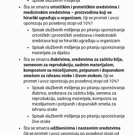
Spisak službenih mišljenja
Šta se smatra
ortotičkim i protetičkim sredstvima i
medicinskim sredstvima – proizvodima koji se
hirurški ugrađuju u organizam
, čiji se promet i uvoz
oporezuju po posebnoj stopi od 10%?
Spisak službenih mišljenja po pitanju oporezivanja
ortotičkih i protetičkih sredstava i medicinskih
sredstava koji se hirurški ugrađuju u organizam
Spisak službenih mišljenja po pitanju oporezivanja
materijala za dijalizu
Šta se smatra
đubrivima, sredstvima za zaštitu bilja,
semenom za reprodukciju, sadnim materijalom,
kompostom sa micelijumom, potpunom i dopunskom
smešom za ishranu stoke i živom stokom
, čiji se
promet i uvoz oporezuju po posebnoj stopi od 10%?
Spisak službenih mišljenja po pitanju oporezivanja
đubriva, sredstava za zaštitu bilja, semena za
reprodukciju, sadnog materijala, komposta sa
micelijumom i potpunih i dopunskih smeša za
ishranu stoke
Spisak službenih mišljenja po pitanju oporezivanja
žive stoke
Šta se smatra
udžbenicima i nastavnim sredstvima
čiji se promet i uvoz oporezuju po posebnoj stopi od