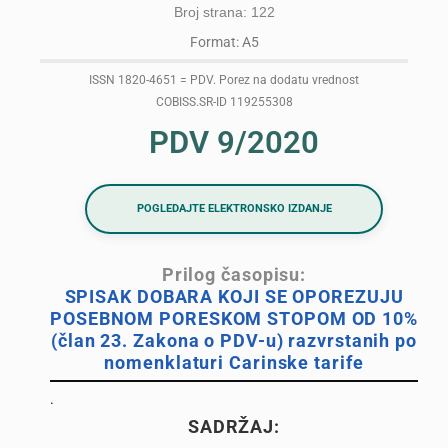
Broj strana: 122
Format: A5
ISSN 1820-4651 = PDV. Porez na dodatu vrednost
COBISS.SR-ID 119255308
PDV 9/2020
POGLEDAJTE ELEKTRONSKO IZDANJE
Prilog časopisu:
SPISAK DOBARA KOJI SE OPOREZUJU
POSEBNOM PORESKOM STOPOM OD 10%
(član 23. Zakona o PDV-u) razvrstanih po
nomenklaturi Carinske tarife
.
SADRŽAJ: