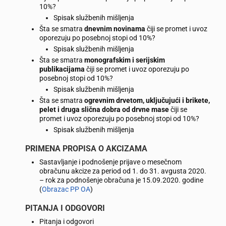
10%?
Spisak službenih mišljenja
Šta se smatra
dnevnim novinama
čiji se promet i uvoz
oporezuju po posebnoj stopi od 10%?
Spisak službenih mišljenja
Šta se smatra
monografskim i serijskim
publikacijama
čiji se promet i uvoz oporezuju po
posebnoj stopi od 10%?
Spisak službenih mišljenja
Šta se smatra
ogrevnim drvetom, uključujući i brikete,
pelet i druga slična dobra od drvne mase
čiji se
promet i uvoz oporezuju po posebnoj stopi od 10%?
Spisak službenih mišljenja
PRIMENA PROPISA O AKCIZAMA
Sastavljanje i podnošenje prijave o mesečnom
obračunu akcize za period od 1. do 31. avgusta 2020.
– rok za podnošenje obračuna je 15.09.2020. godine
(
Obrazac PP OA
)
PITANJA I ODGOVORI
Pitanja i odgovori