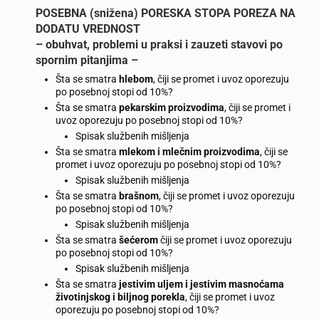
POSEBNA (snižena) PORESKA STOPA POREZA NA
DODATU VREDNOST
– obuhvat, problemi u praksi i zauzeti stavovi po
spornim pitanjima –
Šta se smatra
hlebom
, čiji se promet i uvoz oporezuju
po posebnoj stopi od 10%?
Šta se smatra
pekarskim proizvodima
, čiji se promet i
uvoz oporezuju po posebnoj stopi od 10%?
Spisak službenih mišljenja
Šta se smatra
mlekom i mlečnim proizvodima
, čiji se
promet i uvoz oporezuju po posebnoj stopi od 10%?
Spisak službenih mišljenja
Šta se smatra
brašnom
, čiji se promet i uvoz oporezuju
po posebnoj stopi od 10%?
Spisak službenih mišljenja
Šta se smatra
šećerom
čiji se promet i uvoz oporezuju
po posebnoj stopi od 10%?
Spisak službenih mišljenja
Šta se smatra
jestivim uljem i jestivim masnoćama
životinjskog i biljnog porekla
, čiji se promet i uvoz
oporezuju po posebnoj stopi od 10%?