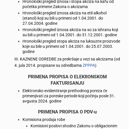
Hronološki pregled iznosa i stopa akciza na kafu od
početka primene Zakona o akcizama
Hronološki pregled iznosa akciza na etil-alkohol
(etanol) koji su bili u primeni od 1.04.2001. do
27.04.2004. godine
Hronološki pregled iznosa akciza na so za ishranu koji
su bili u primeni od 1.04.2001. do 31.12.2001. godine
Hronološki pregled stopa akciza na luksuzne proizvode
koje su bile u primeni od 1.04.2001. do 25.07.2003.
godine
III. KAZNENE ODREDBE za prekršaje u vezi sa akcizama (od
4. jula 2014. propisane su odredbama
ZPPPA
)
PRIMENA PROPISA O ELEKRONSKOM
FAKTURISANJU
Elektronsko evidentiranje prethodnog poreza će
primenjivati za poreske periode koji počinju posle 31.
avgusta 2024. godine
PRIMENA PROPISA O PDV-u
Komisiona prodaja robe
Komisioni poslovi shodno Zakonu o obligacionim