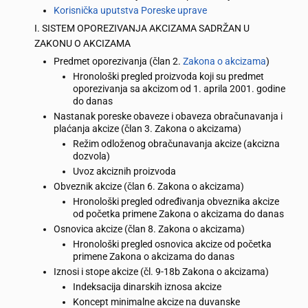
Korisnička uputstva Poreske uprave
I. SISTEM OPOREZIVANJA AKCIZAMA SADRŽAN U
ZAKONU O AKCIZAMA
Predmet oporezivanja (član 2.
Zakona o akcizama
)
Hronološki pregled proizvoda koji su predmet
oporezivanja sa akcizom od 1. aprila 2001. godine
do danas
Nastanak poreske obaveze i obaveza obračunavanja i
plaćanja akcize (član 3. Zakona o akcizama)
Režim odloženog obračunavanja akcize (akcizna
dozvola)
Uvoz akciznih proizvoda
Obveznik akcize (član 6. Zakona o akcizama)
Hronološki pregled određivanja obveznika akcize
od početka primene Zakona o akcizama do danas
Osnovica akcize (član 8. Zakona o akcizama)
Hronološki pregled osnovica akcize od početka
primene Zakona o akcizama do danas
Iznosi i stope akcize (čl. 9-18b Zakona o akcizama)
Indeksacija dinarskih iznosa akcize
Koncept minimalne akcize na duvanske