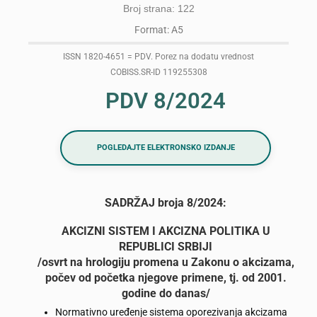
Broj strana: 122
Format: A5
ISSN 1820-4651 = PDV. Porez na dodatu vrednost
COBISS.SR-ID 119255308
PDV 8/2024
POGLEDAJTE ELEKTRONSKO IZDANJE
SADRŽAJ broja 8/2024:
AKCIZNI SISTEM I AKCIZNA POLITIKA U
REPUBLICI SRBIJI
/osvrt na hrologiju promena u Zakonu o akcizama,
počev od početka njegove primene, tj. od 2001.
godine do danas/
Normativno uređenje sistema oporezivanja akcizama