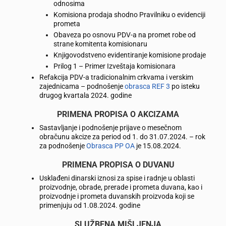
odnosima
Komisiona prodaja shodno Pravilniku o evidenciji
prometa
Obaveza po osnovu PDV-a na promet robe od
strane komitenta komisionaru
Knjigovodstveno evidentiranje komisione prodaje
Prilog 1 – Primer Izveštaja komisionara
Refakcija PDV-a tradicionalnim crkvama i verskim
zajednicama – podnošenje
obrasca REF 3
po isteku
drugog kvartala 2024. godine
PRIMENA PROPISA O AKCIZAMA
Sastavljanje i podnošenje prijave o mesečnom
obračunu akcize za period od 1. do 31.07.2024. – rok
za podnošenje
Obrasca PP OA
je 15.08.2024.
PRIMENA PROPISA O DUVANU
Usklađeni dinarski iznosi za spise i radnje u oblasti
proizvodnje, obrade, prerade i prometa duvana, kao i
proizvodnje i prometa duvanskih proizvoda koji se
primenjuju od 1.08.2024. godine
SLUŽBENA MIŠLJENJA