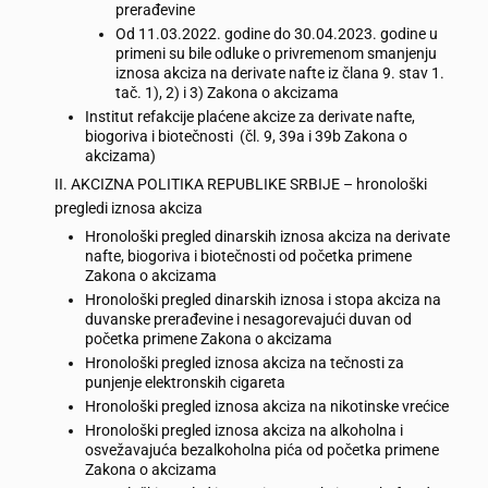
prerađevine
Od 11.03.2022. godine do 30.04.2023. godine u
primeni su bile odluke o privremenom smanjenju
iznosa akciza na derivate nafte iz člana 9. stav 1.
tač. 1), 2) i 3) Zakona o akcizama
Institut refakcije plaćene akcize za derivate nafte,
biogoriva i biotečnosti (čl. 9, 39a i 39b Zakona o
akcizama)
II. AKCIZNA POLITIKA REPUBLIKE SRBIJE – hronološki
pregledi iznosa akciza
Hronološki pregled dinarskih iznosa akciza na derivate
nafte, biogoriva i biotečnosti od početka primene
Zakona o akcizama
Hronološki pregled dinarskih iznosa i stopa akciza na
duvanske prerađevine i nesagorevajući duvan od
početka primene Zakona o akcizama
Hronološki pregled iznosa akciza na tečnosti za
punjenje elektronskih cigareta
Hronološki pregled iznosa akciza na nikotinske vrećice
Hronološki pregled iznosa akciza na alkoholna i
osvežavajuća bezalkoholna pića od početka primene
Zakona o akcizama