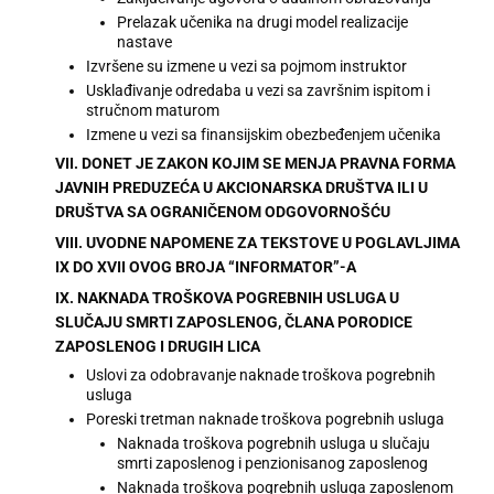
Prelazak učenika na drugi model realizacije
nastave
Izvršene su izmene u vezi sa pojmom instruktor
Usklađivanje odredaba u vezi sa završnim ispitom i
stručnom maturom
Izmene u vezi sa finansijskim obezbeđenjem učenika
VII. DONET JE ZAKON KOJIM SE MENJA PRAVNA FORMA
JAVNIH PREDUZEĆA U AKCIONARSKA DRUŠTVA ILI U
DRUŠTVA SA OGRANIČENOM ODGOVORNOŠĆU
VIII. UVODNE NAPOMENE ZA TEKSTOVE U POGLAVLJIMA
IX DO XVII OVOG BROJA “INFORMATOR”-A
IX. NAKNADA TROŠKOVA POGREBNIH USLUGA U
SLUČAJU SMRTI ZAPOSLENOG, ČLANA PORODICE
ZAPOSLENOG I DRUGIH LICA
Uslovi za odobravanje naknade troškova pogrebnih
usluga
Poreski tretman naknade troškova pogrebnih usluga
Naknada troškova pogrebnih usluga u slučaju
smrti zaposlenog i penzionisanog zaposlenog
Naknada troškova pogrebnih usluga zaposlenom