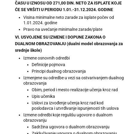
ČASU U IZNOSU OD 271,00 DIN. NETO ZA ISPLATE KOJE
ĆE SE VRŠITI U PERIODU 1.01.-31.12.2024. GODINE
Visina minimalne neto zarade za isplate počev od
1.01.2024. godine
Pravo na uvećanje minimalne zarade/plate
VI. USVOJENE SU IZMENE I DOPUNE ZAKONA O
DUALNOM OBRAZOVANJU (dualni model obrazovanja za
srednje škole)
Izmene osnovnih odredbi
Definicije pojmova
Principi dualnog obrazovanja
Izmenjene su odredbe u vezi sa ostvarivanjem dualnog
obrazovanja
Obim, period i mesto realizacije učenja kroz rad
Upis učenika
Uslovi za izvođenje učenja kroz rad kod
poslodavca i utvrđivanje ispunjenosti tih uslova
Izmene odredbi koje regulišu ugovore o dualnom
obrazovanju
Sadržina ugovora o dualnom obrazovanju
Zaključivanje ugovora o dualnom obrazovanju