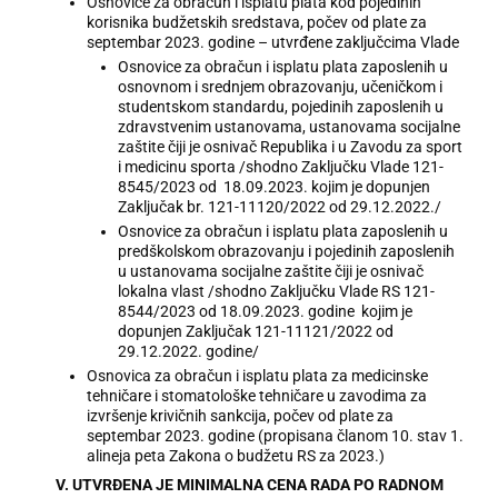
Osnovice za obračun i isplatu plata kod pojedinih
korisnika budžetskih sredstava, počev od plate za
septembar 2023. godine – utvrđene zaključcima Vlade
Osnovice za obračun i isplatu plata zaposlenih u
osnovnom i srednjem obrazovanju, učeničkom i
studentskom standardu, pojedinih zaposlenih u
zdravstvenim ustanovama, ustanovama socijalne
zaštite čiji je osnivač Republika i u Zavodu za sport
i medicinu sporta /shodno Zaključku Vlade 121-
8545/2023 od 18.09.2023. kojim je dopunjen
Zaključak br. 121-11120/2022 od 29.12.2022./
Osnovice za obračun i isplatu plata zaposlenih u
predškolskom obrazovanju i pojedinih zaposlenih
u ustanovama socijalne zaštite čiji je osnivač
lokalna vlast /shodno Zaključku Vlade RS 121-
8544/2023 od 18.09.2023. godine kojim je
dopunjen Zaključak 121-11121/2022 od
29.12.2022. godine/
Osnovica za obračun i isplatu plata za medicinske
tehničare i stomatološke tehničare u zavodima za
izvršenje krivičnih sankcija, počev od plate za
septembar 2023. godine (propisana članom 10. stav 1.
alineja peta Zakona o budžetu RS za 2023.)
V. UTVRĐENA JE MINIMALNA CENA RADA PO RADNOM