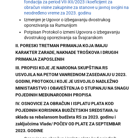
fondacija za period VII-XII/2023 i koeficijent za
obračun visine zakupnine za stanove u javnoj svojini na
neodređeno vreme za 2023. godinu
Izmenjen je Ugovor o izbegavanju dvostrukog
oporezivanja sa Rumunijom
Potpisan Protokol o izmeni Ugovora o izbegavanju
dvostrukog oporezivanja sa Švajcarskom
II. PORESKI TRETMAN PRIMANJA KOJA IMAJU
KARAKTER ZARADE, NAKNADE TROŠKOVA I DRUGIH
PRIMANJA ZAPOSLENIH
III. PROPISI KOJE JE NARODNA SKUPŠTINA RS
USVOJILA NA PETOM VANREDNOM ZASEDANJU U 2023.
GODINI, PROTOKOLI KOJE JE USVOJILO NADLEŽNO
MINISTARSTVO I OBAVEŠTENJA O STUPANJU NA SNAGU
POJEDINIH MEĐUNARODNIH PROPISA
IV. OSNOVICE ZA OBRAČUN I ISPLATU PLATA KOD
POJEDINIH KORISNIKA BUDŽETSKIH SREDSTAVA /u
skladu sa rebalansom budžeta RS za 2023. godinu i
zaključcima Vlade/ POČEV OD PLATE ZA SEPTEMBAR
2023. GODINE