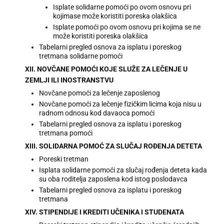
Isplate solidarne pomoći po ovom osnovu pri
kojimase može koristiti poreska olakšica
Isplate pomoći po ovom osnovu pri kojima se ne
može koristiti poreska olakšica
Tabelarni pregled osnova za isplatu i poreskog
tretmana solidarne pomoći
XII. NOVČANE POMOĆI KOJE SLUŽE ZA LEČENJE U
ZEMLJI ILI INOSTRANSTVU
Novčane pomoći za lečenje zaposlenog
Novčane pomoći za lečenje fizičkim licima koja nisu u
radnom odnosu kod davaoca pomoći
Tabelarni pregled osnova za isplatu i poreskog
tretmana pomoći
XIII. SOLIDARNA POMOĆ ZA SLUČAJ ROĐENJA DETETA
Poreski tretman
Isplata solidarne pomoći za slučaj rođenja deteta kada
su oba roditelja zaposlena kod istog poslodavca
Tabelarni pregled osnova za isplatu i poreskog
tretmana
XIV. STIPENDIJE I KREDITI UČENIKA I STUDENATA