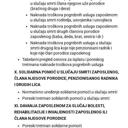
u slučaju smrti člana njegove uže porodice
(bračnog druga i dece)
Naknada troškova pogrebnih usluga zaposlenom
u slučaju smrti roditelja, usvojenika i usvojilaca
Naknada troškova pogrebnih usluga zaposlenom
u slučaju smrti drugih članova porodice
zaposlenog (baba, deda, brat, sestra i dr.)
Naknada troškova pogrebnih usluga u slučaju
smrti drugog lica koje nije penzionisani radnik i
koje nije član porodice zaposlenog
Tabelarni pregled osnova za isplatu i poreskog
tretmana naknade troškova pogrebnih usluga
X. SOLIDARNA POMOĆ U SLUČAJU SMRTI ZAPOSLENOG,
ČLANA NJEGOVE PORODICE, PENZIONISANOG RADNIKA
I DRUGIH LICA
Normativno uređenje solidarne pomoći u slučaju smrti
Poreski tretman solidarnih pomoći u slučaju smrti
XI. DAVANJA ZAPOSLENOM ZA SLUČAJ BOLESTI,
REHABILITACIJE I INVALIDNOSTI ZAPOSLENOG ILI
ČLANA NJEGOVE PORODICE
Poreski tretman solidarne pomoći