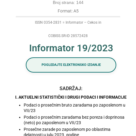
Broj strana: 144
Format: A5
ISSN 0354-2831 = Informator – Cekos in
COBISS.SR-ID 28572428
Informator 19/2023
POGLEDAJTE ELEKTRONSKO IZDANJE
SADRŽAJ:
I. AKTUELNI STATISTIČKI I DRUGI PODACI I INFORMACIJE
Podaci o prosečnim bruto zaradama po zaposlenom u
VII/23
Podaci o prosečnim zaradama bez poreza i doprinosa
(neto) po zaposlenom u VII/23
Prosečne zarade po zaposlenom po oblastima
delatnosti u julu 2023. godine