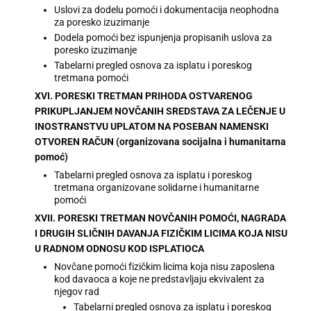
Uslovi za dodelu pomoći i dokumentacija neophodna
za poresko izuzimanje
Dodela pomoći bez ispunjenja propisanih uslova za
poresko izuzimanje
Tabelarni pregled osnova za isplatu i poreskog
tretmana pomoći
XVI. PORESKI TRETMAN PRIHODA OSTVARENOG
PRIKUPLJANJEM NOVČANIH SREDSTAVA ZA LEČENJE U
INOSTRANSTVU UPLATOM NA POSEBAN NAMENSKI
OTVOREN RAČUN (organizovana socijalna i humanitarna
pomoć)
Tabelarni pregled osnova za isplatu i poreskog
tretmana organizovane solidarne i humanitarne
pomoći
XVII. PORESKI TRETMAN NOVČANIH POMOĆI, NAGRADA
I DRUGIH SLIČNIH DAVANJA FIZIČKIM LICIMA KOJA NISU
U RADNOM ODNOSU KOD ISPLATIOCA
Novčane pomoći fizičkim licima koja nisu zaposlena
kod davaoca a koje ne predstavljaju ekvivalent za
njegov rad
Tabelarni pregled osnova za isplatu i poreskog