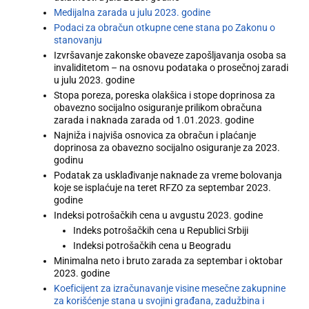
Medijalna zarada u julu 2023. godine
Podaci za obračun otkupne cene stana po Zakonu o
stanovanju
Izvršavanje zakonske obaveze zapošljavanja osoba sa
invaliditetom – na osnovu podataka o prosečnoj zaradi
u julu 2023. godine
Stopa poreza, poreska olakšica i stope doprinosa za
obavezno socijalno osiguranje prilikom obračuna
zarada i naknada zarada od 1.01.2023. godine
Najniža i najviša osnovica za obračun i plaćanje
doprinosa za obavezno socijalno osiguranje za 2023.
godinu
Podatak za usklađivanje naknade za vreme bolovanja
koje se isplaćuje na teret RFZO za septembar 2023.
godine
Indeksi potrošačkih cena u avgustu 2023. godine
Indeks potrošačkih cena u Republici Srbiji
Indeksi potrošačkih cena u Beogradu
Minimalna neto i bruto zarada za septembar i oktobar
2023. godine
Koeficijent za izračunavanje visine mesečne zakupnine
za korišćenje stana u svojini građana, zadužbina i