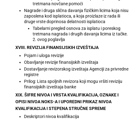
tretmana novčane pomoći
Nagrade i druga slična davanja fizičkim licima koja nisu
zaposlena kod isplatioca, a koja proizlaze iz rada ili
druge vrste doprinosa delatnosti isplatioca
Tabelarni pregled osnova za isplatu i poreskog
tretmana nagrada i drugih davanja licima iz tačke.
2. ovog poglavlja
XVIII. REVIZIJA FINANSIJSKIH IZVEŠTAJA
Pojam i uloga revizije
Obavljanje revizije finansijskih izveštaja
Dostavljanje revizorskog izveštaja Agenciji za privredne
registre
Prilog: Lista spoljnih revizora koji mogu vršiti reviziju
finansijskih izveštaja banke
XIX. ŠIFRE NIVOA I VRSTA KVALIFIKACIJA, OZNAKE I
OPISI NIVOA NOKS-A I UPOREDNI PRIKAZ NIVOA
KVALIFIKACIJA I STEPENA STRUČNE SPREME
Deskriptori nivoa kvalifikacija