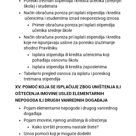
Poreski tretman stipendija i kredita učenika (srednjih
škola) i studenata
Način obračuna poreza pri isplati stipendija i kredita
učenicima i studentima iznad neoporezivog iznosa
Primer obračuna poreza pri isplati stipendija
učenika srednje škole
Način obračuna poreza pri isplati stipendija i kredita
koje ne ispunjavaju uslove za poresko izuzimanje
shodno Pravilniku
Isplata stipendija ili kredita učenicima koji
pohađaju osnovnu školu
Isplata stipendija ili kredita zaposlenima
Tabelarni pregled osnova za isplatu i poreskog
tretmana stipendija
XV. POMOĆ KOJA SE ISPLAĆUJE ZBOG UNIŠTENJA ILI
OŠTEĆENJA IMOVINE USLED ELEMENTARNIH
NEPOGODA ILI DRUGIH VANREDNIH DOGAĐAJA
Pojam elementarne nepogode i drugog vanrednog
događaja
Pojam imovine, njenog uništenja ili oštećenja
Kako izvršiti procenu nastale štete?
Iznos pomoći koji je moguće dodeliti