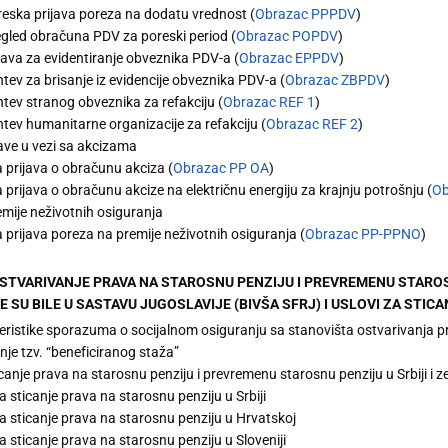
eska prijava poreza na dodatu vrednost (
Obrazac PPPDV
)
gled obračuna PDV za poreski period (
Obrazac POPDV
)
java za evidentiranje obveznika PDV-a (
Obrazac EPPDV
)
tev za brisanje iz evidencije obveznika PDV-a (
Obrazac ZBPDV
)
tev stranog obveznika za refakciju (
Obrazac REF 1
)
tev humanitarne organizacije za refakciju (
Obrazac REF 2
)
ave u vezi sa akcizama
 prijava o obračunu akciza (
Obrazac PP OA
)
 prijava o obračunu akcize na električnu energiju za krajnju potrošnju (
Ob
mije neživotnih osiguranja
 prijava poreza na premije neživotnih osiguranja (
Obrazac PP-PPNO
)
 OSTVARIVANJE PRAVA NA STAROSNU PENZIJU I PREVREMENU STAROSN
 SU BILE U SASTAVU JUGOSLAVIJE (BIVŠA SFRJ) I USLOVI ZA STICANJ
eristike sporazuma o socijalnom osiguranju sa stanovišta ostvarivanja p
je tzv. “beneficiranog staža”
icanje prava na starosnu penziju i prevremenu starosnu penziju u Srbiji i
a sticanje prava na starosnu penziju u Srbiji
za sticanje prava na starosnu penziju u Hrvatskoj
a sticanje prava na starosnu penziju u Sloveniji