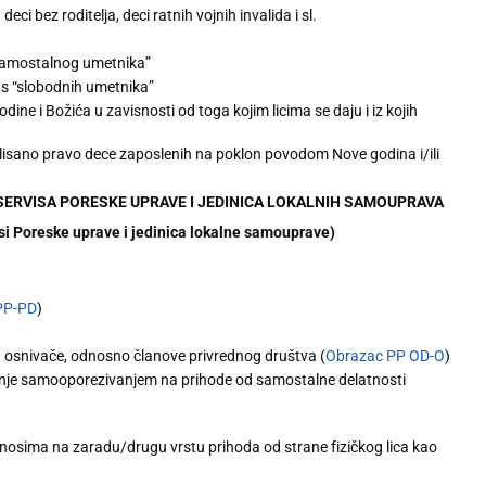
eci bez roditelja, deci ratnih vojnih invalida i sl.
“samostalnog umetnika”
us “slobodnih umetnika”
e i Božića u zavisnosti od toga kojim licima se daju i iz kojih
gulisano pravo dece zaposlenih na poklon povodom Nove godina i/ili
ERVISA PORESKE UPRAVE I JEDINICA LOKALNIH SAMOUPRAVA
oreske uprave i jedinica lokalne samouprave)
PP-PD
)
 osnivače, odnosno članove privrednog društva (
Obrazac PP OD-O
)
ranje samooporezivanjem na prihode od samostalne delatnosti
osima na zaradu/drugu vrstu prihoda od strane fizičkog lica kao