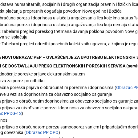
edstava humanitarnih, socijalnih i drugih organizacija pravnih i fizičkih lica d
ekt plaćanja propratnih događaja povodom Nove godine i Božića
bračuna poreza i doprinosa u slučaju angažovanja lica koje ima status 
bračuna poreza i doprinosa u slučaju angažovanja lica koja nemaju stat
1: Tabelarni pregled poreskog tretmana davanja poklona povodom Nove godin
va se isplaćuju
2: Tabelarni pregled odredbi posebnih kolektivnih ugovora, a kojima je re
E
NOVI
OBRAZAC PEP – OVLAŠĆENJE ZA UPOTREBU ELEKTRONSKIH S
I SE DOSTAVLJAJU PREKO ELEKTRONSKIH PORESKIH SERVISA (servisi P
odnošenje poreske prijave elektronskim putem
ava za porez po odbitku
ačna poreska prijava o obračunatim porezima i doprinosima (
Obrazac P
ave u vezi sa doprinosima za obavezno socijalno osiguranje
 prijava o obračunatim doprinosima za obavezno socijalno osiguranje za
 prijava za utvrđivanje poreza i doprinosa za obavezno socijalno osigu
ac PPDG-1S
)
inosi
 prijava o obračunatom porezu samooporezivanjem i pripadajućim doprin
g obveznika (
Obrazac PP OPO
)