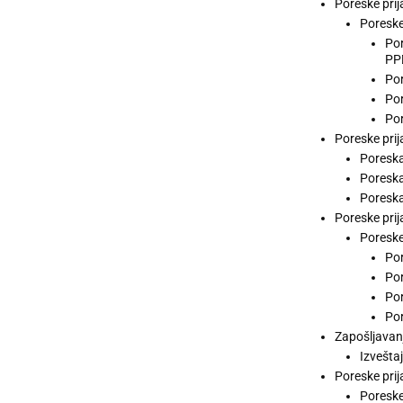
Poreske pri
Poreske
Por
PP
Por
Por
Por
Poreske prij
Poreska
Poreska
Poreska
Poreske prij
Poreske
Por
Por
Por
Por
Zapošljavan
Izvešta
Poreske pri
Poreske