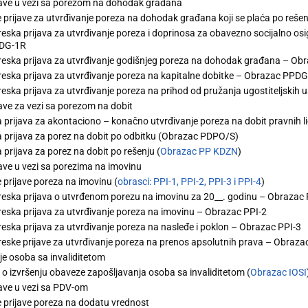
jave u vezi sa porezom na dohodak građana
 prijave za utvrđivanje poreza na dohodak građana koji se plaća po rešen
eska prijava za utvrđivanje poreza i doprinosa za obavezno socijalno os
DG-1R
eska prijava za utvrđivanje godišnjeg poreza na dohodak građana – O
eska prijava za utvrđivanje poreza na kapitalne dobitke – Obrazac PPD
eska prijava za utvrđivanje poreza na prihod od pružanja ugostiteljskih 
ave za vezi sa porezom na dobit
 prijava za akontaciono – konačno utvrđivanje poreza na dobit pravnih li
 prijava za porez na dobit po odbitku (Obrazac PDPO/S)
 prijava za porez na dobit po rešenju (
Obrazac PP KDZN
)
ave u vezi sa porezima na imovinu
 prijave poreza na imovinu (
obrasci: PPI-1, PPI-2, PPI-3 i PPI-4
)
eska prijava o utvrđenom porezu na imovinu za 20__. godinu – Obrazac P
eska prijava za utvrđivanje poreza na imovinu – Obrazac PPI-2
eska prijava za utvrđivanje poreza na nasleđe i poklon – Obrazac PPI-3
eske prijave za utvrđivanje poreza na prenos apsolutnih prava – Obraza
je osoba sa invaliditetom
j o izvršenju obaveze zapošljavanja osoba sa invaliditetom (
Obrazac IOSI
jave u vezi sa PDV-om
 prijave poreza na dodatu vrednost