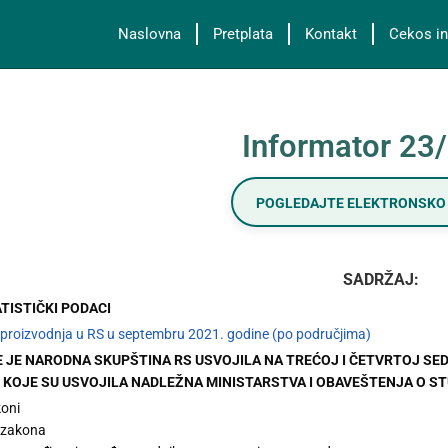
Naslovna
Pretplata
Kontakt
Cekos in
Informator 23
POGLEDAJTE ELEKTRONSKO 
SADRŽAJ:
ATISTIČKI PODACI
a proizvodnja u RS u septembru 2021. godine (po područjima)
OJE JE NARODNA SKUPŠTINA RS USVOJILA NA TREĆOJ I ČETVRTOJ SE
KOJE SU USVOJILA NADLEŽNA MINISTARSTVA I OBAVEŠTENJA O S
koni
 zakona