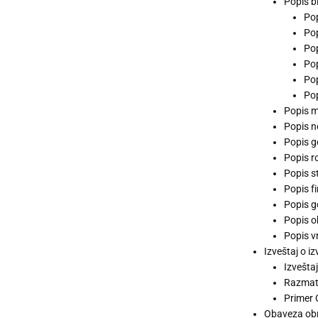
Popis b
Po
Pop
Pop
Po
Pop
Pop
Popis m
Popis n
Popis g
Popis r
Popis s
Popis f
Popis g
Popis 
Popis v
Izveštaj o i
Izvešta
Razmatr
Primer 
Obaveza obr