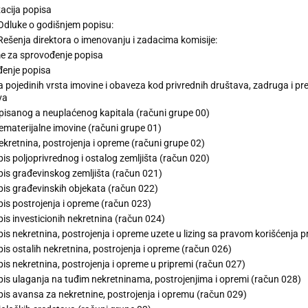
acija popisa
Odluke o godišnjem popisu:
Rešenja direktora o imenovanju i zadacima komisije:
e za sprovođenje popisa
enje popisa
 pojedinih vrsta imovine i obaveza kod privrednih društava, zadruga i pr
va
pisanog a neuplaćenog kapitala (računi grupe 00)
ematerijalne imovine (računi grupe 01)
ekretnina, postrojenja i opreme (računi grupe 02)
is poljoprivrednog i ostalog zemljišta (račun 020)
is građevinskog zemljišta (račun 021)
is građevinskih objekata (račun 022)
is postrojenja i opreme (račun 023)
is investicionih nekretnina (račun 024)
is nekretnina, postrojenja i opreme uzete u lizing sa pravom korišćenja 
is ostalih nekretnina, postrojenja i opreme (račun 026)
is nekretnina, postrojenja i opreme u pripremi (račun 027)
is ulaganja na tuđim nekretninama, postrojenjima i opremi (račun 028)
is avansa za nekretnine, postrojenja i opremu (račun 029)