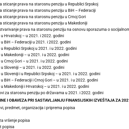
za sticanje prava na starosnu penziju u Republici Srpskoj
za sticanje prava na starosnu penziju u BiH – Federaciji
za sticanje prava na starosnu penziju u Crnoj Gori
za sticanje prava na starosnu penziju u Makedoniji
stvarivanje prava na starosnu penziju na osnovu sporazuma o socijalnom
 i u Hrvatskoj – u 2021. i 2022. godini
 i u BiH – Federaciji u 2021. i 2022. godini
 i u Republici Srpskoj u 2021. i u 2022. godini
 i u Makedoniji – u 2021. i u 2022. godini
 i u Crnoj Gori – u 2021. i u 2022. godini
 i u Sloveniji – u 2021. i u 2022. godini
 i u Sloveniji i u Republici Srpskoj – u 2021. i u 2022. godini
 i u BiH – Federaciji i Crnoj Gori – u 2021. i u 2022. godini
 i u Makedoniji i Hrvatskoj – u 2021. i u 2022. godini
lovi za starosnu penziju po državama u 2021. i 2022. godini
VINE I OBAVEZA PRI SASTAVLJANJU FINANSIJSKIH IZVEŠTAJA ZA 202
ovi, predmet, organizacija i priprema popisa
za vršenje popisa
t popisa