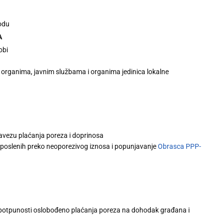
odu
A
obi
 organima, javnim službama i organima jedinica lokalne
bavezu plaćanja poreza i doprinosa
zaposlenih preko neoporezivog iznosa i popunjavanje
Obrasca PPP-
e u potpunosti oslobođeno plaćanja poreza na dohodak građana i