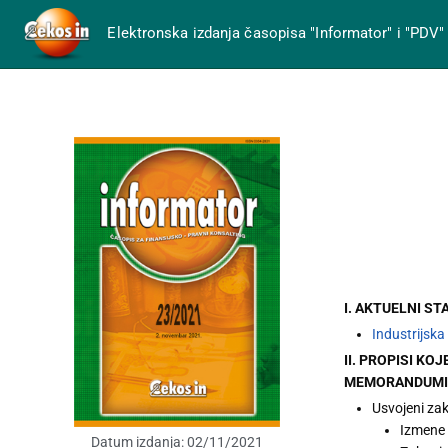
Elektronska izdanja časopisa "Informator" i "PDV"
I. AKTUELNI ST
Industrijsk
II. PROPISI K
MEMORANDUMI 
Usvojeni za
Izmene
Datum izdanja:
02/11/2021