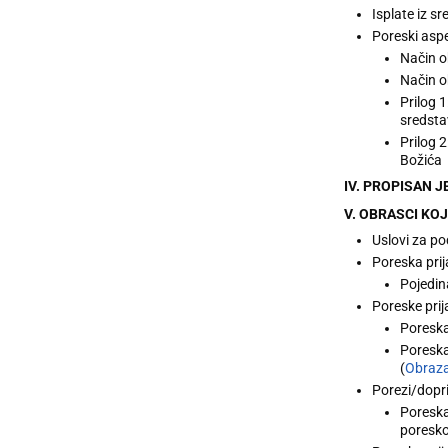
Isplate iz sr
Poreski asp
Način o
Način o
Prilog 
sredsta
Prilog 
Božića
IV. PROPISAN J
V. OBRASCI KOJ
Uslovi za p
Poreska prij
Pojedin
Poreske prij
Poreska
Poreska
(
Obraz
Porezi/dopr
Poreska
poresko