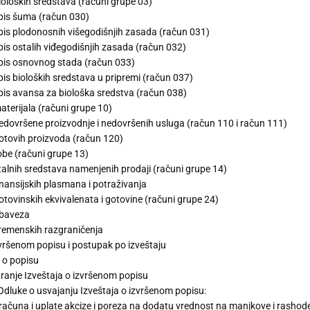
ioloških sredstava (računi grupe 03)
pis šuma (račun 030)
is plodonosnih višegodišnjih zasada (račun 031)
is ostalih viđegodišnjih zasada (račun 032)
pis osnovnog stada (račun 033)
is bioloških sredstava u pripremi (račun 037)
is avansa za biološka sredstva (račun 038)
aterijala (računi grupe 10)
edovršene proizvodnje i nedovršenih usluga (račun 110 i račun 111)
otovih proizvoda (račun 120)
obe (računi grupe 13)
talnih sredstava namenjenih prodaji (računi grupe 14)
inansijskih plasmana i potraživanja
otovinskih ekvivalenata i gotovine (računi grupe 24)
obaveza
remenskih razgraničenja
zvršenom popisu i postupak po izveštaju
j o popisu
anje Izveštaja o izvršenom popisu
Odluke o usvajanju Izveštaja o izvršenom popisu:
ačuna i uplate akcize i poreza na dodatu vrednost na manjkove i rashod