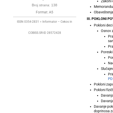
Zakoni
Broj strana: 138
Memorandumi
Obaveštenja
Format: A5
III. POKLONI 
ISSN 0354-2831 = Informator – Cekos in
Pokloni deci
Osnov z
COBISS.SR-ID 28572428
Pra
sa
Pra
Poreski
Po
Nač
Slučaje
Pri
PD
Pokloni zap
Pokloni fizi
Davanja
Davanja
Davanje pokl
doprinosa za