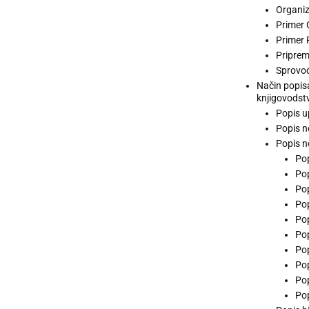
Organiz
Primer 
Primer 
Priprem
Sprovođ
Način popisa
knjigovodst
Popis u
Popis n
Popis n
Pop
Pop
Pop
Pop
Pop
Pop
Pop
Pop
Pop
Pop