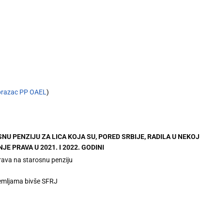
razac PP OAEL
)
U PENZIJU ZA LICA KOJA SU, PORED SRBIJE, RADILA U NEKOJ
E PRAVA U 2021. I 2022. GODINI
rava na starosnu penziju
 zemljama bivše SFRJ