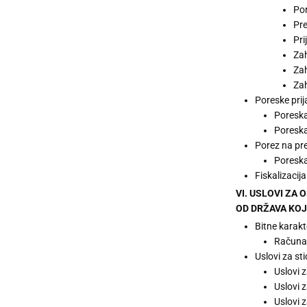
Por
Pre
Pri
Zah
Zah
Zah
Poreske prij
Poreska
Poreska
Porez na pre
Poreska
Fiskalizacija
VI. USLOVI ZA
OD DRŽAVA KOJE
Bitne karakt
Računan
Uslovi za st
Uslovi z
Uslovi 
Uslovi z