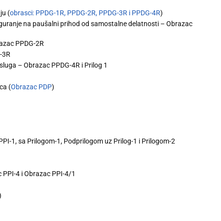
ju (
obrasci: PPDG-1R, PPDG-2R, PPDG-3R i PPDG-4R
)
iguranje na paušalni prihod od samostalne delatnosti – Obrazac
brazac PPDG-2R
G-3R
usluga – Obrazac PPDG-4R i Prilog 1
ca (
Obrazac PDP
)
PI-1, sa Prilogom-1, Podprilogom uz Prilog-1 i Prilogom-2
c PPI-4 i Obrazac PPI-4/1
)