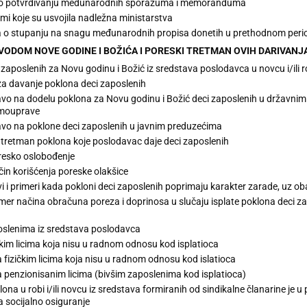
 o potvrđivanju međunarodnih sporazuma i memoranduma
 koje su usvojila nadležna ministarstva
 o stupanju na snagu međunarodnih propisa donetih u prethodnom peri
POVODOM NOVE GODINE I BOŽIĆA I PORESKI TRETMAN OVIH DARIVANJ
 zaposlenih za Novu godinu i Božić iz sredstava poslodavca u novcu i/ili r
a davanje poklona deci zaposlenih
vo na dodelu poklona za Novu godinu i Božić deci zaposlenih u državnim
mouprave
vo na poklone deci zaposlenih u javnim preduzećima
 tretman poklona koje poslodavac daje deci zaposlenih
resko oslobođenje
in korišćenja poreske olakšice
vi i primeri kada pokloni deci zaposlenih poprimaju karakter zarade, uz o
mer načina obračuna poreza i doprinosa u slučaju isplate poklona deci 
oslenima iz sredstava poslodavca
čkim licima koja nisu u radnom odnosu kod isplatioca
 fizičkim licima koja nisu u radnom odnosu kod islatioca
 penzionisanim licima (bivšim zaposlenima kod isplatioca)
ona u robi i/ili novcu iz sredstava formiranih od sindikalne članarine j
 socijalno osiguranje