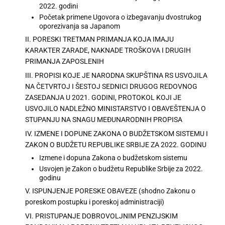
2022. godini
Početak primene Ugovora o izbegavanju dvostrukog
oporezivanja sa Japanom
II. PORESKI TRETMAN PRIMANJA KOJA IMAJU
KARAKTER ZARADE, NAKNADE TROŠKOVA I DRUGIH
PRIMANJA ZAPOSLENIH
III. PROPISI KOJE JE NARODNA SKUPŠTINA RS USVOJILA
NA ČETVRTOJ I ŠESTOJ SEDNICI DRUGOG REDOVNOG
ZASEDANJA U 2021. GODINI, PROTOKOL KOJI JE
USVOJILO NADLEŽNO MINISTARSTVO I OBAVEŠTENJA O
STUPANJU NA SNAGU MEĐUNARODNIH PROPISA
IV. IZMENE I DOPUNE ZAKONA O BUDŽETSKOM SISTEMU I
ZAKON O BUDŽETU REPUBLIKE SRBIJE ZA 2022. GODINU
Izmene i dopuna Zakona o budžetskom sistemu
Usvojen je Zakon o budžetu Republike Srbije za 2022.
godinu
V. ISPUNJENJE PORESKE OBAVEZE (shodno Zakonu o
poreskom postupku i poreskoj administraciji)
VI. PRISTUPANJE DOBROVOLJNIM PENZIJSKIM