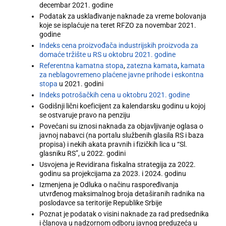
decembar 2021. godine
Podatak za usklađivanje naknade za vreme bolovanja
koje se isplaćuje na teret RFZO za novembar 2021.
godine
Indeks cena proizvođača industrijskih proizvoda za
domaće tržište u RS u oktobru 2021. godine
Referentna kamatna stopa
,
zatezna kamata
,
kamata
za neblagovremeno plaćene javne prihode i eskontna
stopa
u 2021. godini
Indeks potrošačkih cena u oktobru 2021. godine
Godišnji lični koeficijent za kalendarsku godinu u kojoj
se ostvaruje pravo na penziju
Povećani su iznosi naknada za objavljivanje oglasa o
javnoj nabavci (na portalu službenih glasila RS i baza
propisa) i nekih akata pravnih i fizičkih lica u “Sl.
glasniku RS”, u 2022. godini
Usvojena je Revidirana fiskalna strategija za 2022.
godinu sa projekcijama za 2023. i 2024. godinu
Izmenjena je Odluka o načinu raspoređivanja
utvrđenog maksimalnog broja detaširanih radnika na
poslodavce sa teritorije Republike Srbije
Poznat je podatak o visini naknade za rad predsednika
i članova u nadzornom odboru javnog preduzeća u