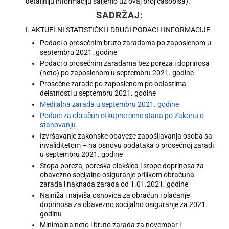
detaljniju informaciju šaljemo uz ovaj broj časopisa).
SADRŽAJ:
I. AKTUELNI STATISTIČKI I DRUGI PODACI I INFORMACIJE
Podaci o prosečnim bruto zaradama po zaposlenom u
septembru 2021. godine
Podaci o prosečnim zaradama bez poreza i doprinosa
(neto) po zaposlenom u septembru 2021. godine
Prosečne zarade po zaposlenom po oblastima
delatnosti u septembru 2021. godine
Medijalna zarada u septembru 2021. godine
Podaci za obračun otkupne cene stana po Zakonu o
stanovanju
Izvršavanje zakonske obaveze zapošljavanja osoba sa
invaliditetom – na osnovu podataka o prosečnoj zaradi
u septembru 2021. godine
Stopa poreza, poreska olakšica i stope doprinosa za
obavezno socijalno osiguranje prilikom obračuna
zarada i naknada zarada od 1.01.2021. godine
Najniža i najviša osnovica za obračun i plaćanje
doprinosa za obavezno socijalno osiguranje za 2021.
godinu
Minimalna neto i bruto zarada za novembar i