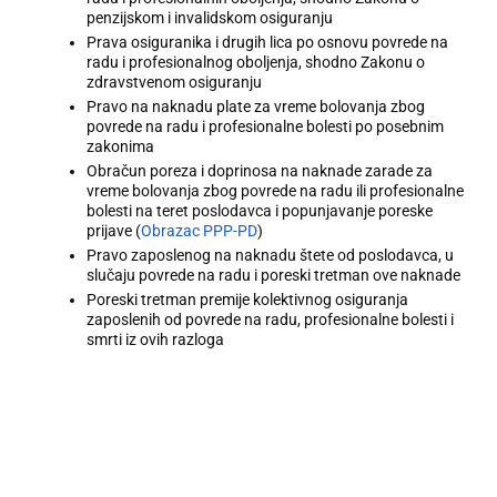
penzijskom i invalidskom osiguranju
Prava osiguranika i drugih lica po osnovu povrede na
radu i profesionalnog oboljenja, shodno Zakonu o
zdravstvenom osiguranju
Pravo na naknadu plate za vreme bolovanja zbog
povrede na radu i profesionalne bolesti po posebnim
zakonima
Obračun poreza i doprinosa na naknade zarade za
vreme bolovanja zbog povrede na radu ili profesionalne
bolesti na teret poslodavca i popunjavanje poreske
prijave (
Obrazac PPP-PD
)
Pravo zaposlenog na naknadu štete od poslodavca, u
slučaju povrede na radu i poreski tretman ove naknade
Poreski tretman premije kolektivnog osiguranja
zaposlenih od povrede na radu, profesionalne bolesti i
smrti iz ovih razloga