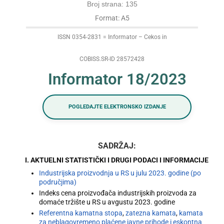
Broj strana: 135
Format: A5
ISSN 0354-2831 = Informator – Cekos in
COBISS.SR-ID 28572428
Informator 18/2023
POGLEDAJTE ELEKTRONSKO IZDANJE
SADRŽAJ:
I. AKTUELNI STATISTIČKI I DRUGI PODACI I INFORMACIJE
Industrijska proizvodnja u RS u julu 2023. godine (po
područjima)
Indeks cena proizvođača industrijskih proizvoda za
domaće tržište u RS u avgustu 2023. godine
Referentna kamatna stopa
,
zatezna kamata
,
kamata
za neblagovremeno plaćene javne prihode i eskontna