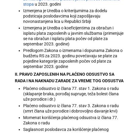
stopa
u 2023. godini
Izmenjena je Uredba o kriterijumima za dodelu
podsticaja poslodavcima koji zapošljavaju
novonastanjena lica u Republici Srbiji
Izmenjena je Uredba o koeficijentima za obračun i
isplatu plata zaposlenih u javnim službama (primenjuje
se na obračun i isplatu plata počev od plate za
septembar 2023. godine)
Predlogom Zakona o izmenama i dopunama Zakona o
budžetu RS za 2023. godinu povećavaju se plate za
pojedine kategorije zaposlenih počev od plate za
septembar 2023. godine
II. PRAVO ZAPOSLENIH NA PLAĆENO ODSUSTVO SA
RADA I NA NAKNADU ZARADE ZA VREME TOG ODSUSTVA
Plaćeno odsustvo iz člana 77. stav 1. Zakona o radu
(sklapanje braka, porođaj supruge, teža bolest člana
uže porodice i dr.)
Plaćeno odsustvo iz člana 77. stav 3. Zakona o radu
(smrt člana uže porodice i dobrovoljno davanje krvi)
Momenat korišćenja plaćenog odsustva iz člana 77.
Zakona o radu
Saglasnost poslodavca za korišćenje plaćenog