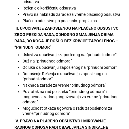
odsustva
Rešenje o korišćenju odsustva
Pravo na naknadu zarade za vreme plaćenog odsustva
Plaćeno odsustvo po posebnim propisima
III. UPUĆIVANJE ZAPOSLENOG NA PLAĆENO ODSUSTVO
ZBOG PREKIDA RADA, ODNOSNO SMANJENJA OBIMA
RADA, DO KOGA JE DOŠLO BEZ KRIVICE ZAPOSLENOG –
“PRINUDNI ODMOR”
Uslovi za upućivanje zaposlenog na “prinudni odmor”
Dužina “prinudnog odmora”
Odluka o upućivanju zaposlenog na “prinudni odmor”
Donošenje Rešenja o upućivanju zaposlenog na
“prinudni odmor”
Naknada zarade za vreme “prinudnog odmora”
Povratak na rad po isteku “prinudnog odmora” i
mogućnost radnog angažovanja za vreme “prinudnog
odmora”
Mogućnost otkaza ugovora o radu zaposlenom za
vreme “prinudnog odmora”
IV. PRAVO NA PLAĆENO ODSUSTVO I MIROVANJE
RADNOG ODNOSA RADI OBAVLJANJA SINDIKALNE