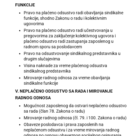
FUNKCIJE
Pravo na plaćeno odsustvo radi obavljanja sindikalne
funkcije, shodno Zakonu o radu i kolektivnim
ugovorima
Pravo na plaćeno odsustvo radi učestvovanja u
pregovorima za zaključenje kolektivnog ugovora i
plaćeno odsustvo radi zastupanja zaposlenog u
radnom sporu sa poslodavcem
Pravo na odsustvovanje sindikalnog predstavnika u
drugim slučajevima
Visina naknade za vreme plaćenog odsustva
sindikalnog predstavnika
Mirovanje radnog odnosa za vreme obavljanja
sindikalne funkcije
V. NEPLAĆENO ODSUSTVO SA RADA I MIROVANJE
RADNOG ODNOSA
Mogućnost zaposlenog da ostvari neplaćeno odsustvo
sa rada (član 78. Zakona o radu)
Mirovanje radnog odnosa (čl. 79. i 100. Zakona o radu)
Obaveze poslodavca i prava zaposlenih na
neplaćenom odsustvu i za vreme mirovanja radnog
odnosa po osnovu obaveznog socijalnog osiguranja