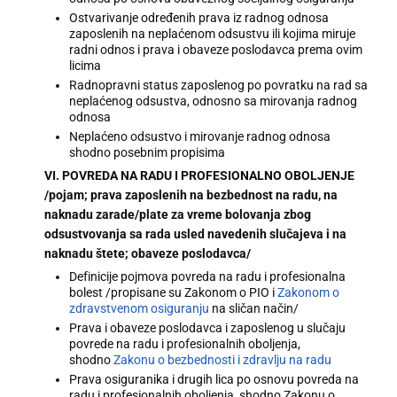
Ostvarivanje određenih prava iz radnog odnosa
zaposlenih na neplaćenom odsustvu ili kojima miruje
radni odnos i prava i obaveze poslodavca prema ovim
licima
Radnopravni status zaposlenog po povratku na rad sa
neplaćenog odsustva, odnosno sa mirovanja radnog
odnosa
Neplaćeno odsustvo i mirovanje radnog odnosa
shodno posebnim propisima
VI. POVREDA NA RADU I PROFESIONALNO OBOLJENJE
/pojam; prava zaposlenih na bezbednost na radu, na
naknadu zarade/plate za vreme bolovanja zbog
odsustvovanja sa rada usled navedenih slučajeva i na
naknadu štete; obaveze poslodavca/
Definicije pojmova povreda na radu i profesionalna
bolest /propisane su Zakonom o PIO i
Zakonom o
zdravstvenom osiguranju
na sličan način/
Prava i obaveze poslodavca i zaposlenog u slučaju
povrede na radu i profesionalnih oboljenja,
shodno
Zakonu o bezbednosti i zdravlju na radu
Prava osiguranika i drugih lica po osnovu povreda na
radu i profesionalnih oboljenja, shodno Zakonu o