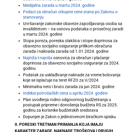
Medijalna zarada u martu 2024. godine
Podaci za obračun otkupne cene stana po Zakonu o
stanovanju
Izvršavanje zakonske obaveze zapošljavanja osoba sa
invaliditetom – na osnovu podataka o prosečnoj zaradi
u martu 2024. godine
Stopa poreza, poreska olakšica i stope doprinosa za
obavezno socijalno osiguranje prilikom obračuna
zarada i naknada zarada od 1.01.2024. godine
Najniža
i
najviša
osnovica za obračun i plaćanje
doprinosa za obavezno socijalno osiguranje za 2024.
godinu
Podatak za usklađivanje naknade za vreme bolovanja
koje se isplaćuje na teret RFZO za V/2024
Minimalna neto i bruto zarada za jun 2024. godine
Indeksi potrošačkih cena u aprilu 2024. godine
Plan uvođenja rodno odgovornog budžetiranja u
postupak pripreme i donošenja budžeta RS za 2025.
godinu za korisnike budžetskih sredstava
Dopunjen je Zakon o jedinstvenom biračkom spisku
II. PORESKI TRETMAN PRIMANJA KOJA IMAJU
KARAKTER ZARADE, NAKNADE TROŠKOVA I DRUGIH