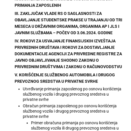
PRIMANJA ZAPOSLENIH
III. ZAKLJUČAK VLADE RS O SAGLASNOSTI ZA
OBAVLJANJE STUDENTSKE PRAKSE U TRAJANJU OD TRI
MESECA U DRŽAVNIM ORGANIMA, ORGANIMA AP I JLS I
JAVNIM SLUŽBAMA – POČEV OD 3.06.2024. GODINE
IV. ROKOVI ZA USVAJANJE FINANSIJSKIH IZVEŠTAJA
PRIVREDNIH DRUŠTAVA I ROKOVI ZA DOSTAVLJANJE
DOKUMENTACIJE AGENCIJI ZA PRIVREDNE REGISTRE ZA
JAVNO OBJAVLJIVANJE SHODNO ZAKONU O
PRIVREDNIM DRUŠTVIMA I ZAKONU O RAČUNOVODSTVU
V. KORIŠĆENJE SLUŽBENOG AUTOMOBILA I DRUGOG
PREVOZNOG SREDSTVA U PRIVATNE SVRHE
Utvrđivanje primanja zaposlenog po osnovu korišćenja
službenog vozila i drugog prevoznog sredstva u
privatne svrhe
Obračun primanja zaposlenog po osnovu korišćenja
službenog vozila i drugog prevoznog sredstva u
privatne svrhe
Primer obračuna primanja po osnovu korišćenja
službenog vozila ili drugog prevoznog sredstva u