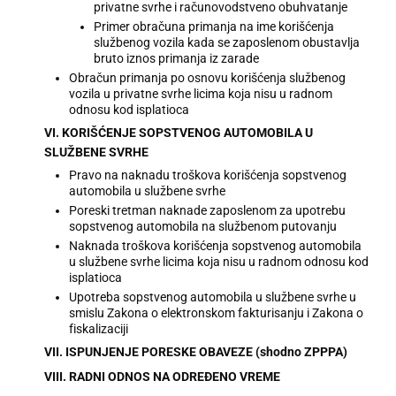
privatne svrhe i računovodstveno obuhvatanje
Primer obračuna primanja na ime korišćenja
službenog vozila kada se zaposlenom obustavlja
bruto iznos primanja iz zarade
Obračun primanja po osnovu korišćenja službenog
vozila u privatne svrhe licima koja nisu u radnom
odnosu kod isplatioca
VI. KORIŠĆENJE SOPSTVENOG AUTOMOBILA U
SLUŽBENE SVRHE
Pravo na naknadu troškova korišćenja sopstvenog
automobila u službene svrhe
Poreski tretman naknade zaposlenom za upotrebu
sopstvenog automobila na službenom putovanju
Naknada troškova korišćenja sopstvenog automobila
u službene svrhe licima koja nisu u radnom odnosu kod
isplatioca
Upotreba sopstvenog automobila u službene svrhe u
smislu Zakona o elektronskom fakturisanju i Zakona o
fiskalizaciji
VII. ISPUNJENJE PORESKE OBAVEZE (shodno ZPPPA)
VIII. RADNI ODNOS NA ODREĐENO VREME