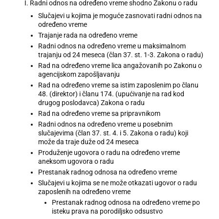
I. Radni odnos na određeno vreme shodno Zakonu o radu
Slučajevi u kojima je moguće zasnovati radni odnos na
određeno vreme
Trajanje rada na određeno vreme
Radni odnos na određeno vreme u maksimalnom
trajanju od 24 meseca (član 37. st. 1-3. Zakona o radu)
Rad na određeno vreme lica angažovanih po Zakonu o
agencijskom zapošljavanju
Rad na određeno vreme sa istim zaposlenim po članu
48. (direktor) i članu 174. (upućivanje na rad kod
drugog poslodavca) Zakona o radu
Rad na određeno vreme sa pripravnikom
Radni odnos na određeno vreme u posebnim
slučajevima (član 37. st. 4. i 5. Zakona o radu) koji
može da traje duže od 24 meseca
Produženje ugovora o radu na određeno vreme
aneksom ugovora o radu
Prestanak radnog odnosa na određeno vreme
Slučajevi u kojima se ne može otkazati ugovor o radu
zaposlenih na određeno vreme
Prestanak radnog odnosa na određeno vreme po
isteku prava na porodiljsko odsustvo