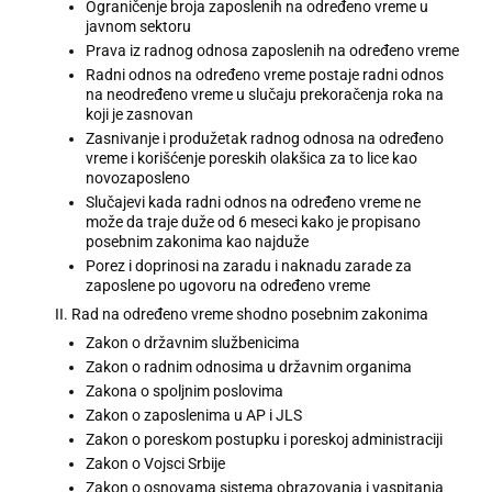
Ograničenje broja zaposlenih na određeno vreme u
javnom sektoru
Prava iz radnog odnosa zaposlenih na određeno vreme
Radni odnos na određeno vreme postaje radni odnos
na neodređeno vreme u slučaju prekoračenja roka na
koji je zasnovan
Zasnivanje i produžetak radnog odnosa na određeno
vreme i korišćenje poreskih olakšica za to lice kao
novozaposleno
Slučajevi kada radni odnos na određeno vreme ne
može da traje duže od 6 meseci kako je propisano
posebnim zakonima kao najduže
Porez i doprinosi na zaradu i naknadu zarade za
zaposlene po ugovoru na određeno vreme
II. Rad na određeno vreme shodno posebnim zakonima
Zakon o državnim službenicima
Zakon o radnim odnosima u državnim organima
Zakona o spoljnim poslovima
Zakon o zaposlenima u AP i JLS
Zakon o poreskom postupku i poreskoj administraciji
Zakon o Vojsci Srbije
Zakon o osnovama sistema obrazovanja i vaspitanja