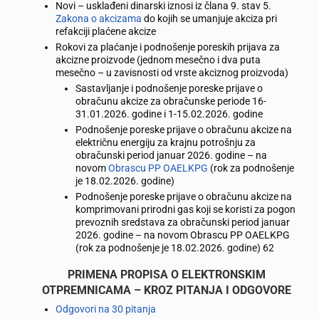
Novi – usklađeni dinarski iznosi iz člana 9. stav 5.
Zakona o akcizama
do kojih se umanjuje akciza pri
refakciji plaćene akcize
Rokovi za plaćanje i podnošenje poreskih prijava za
akcizne proizvode (jednom mesečno i dva puta
mesečno – u zavisnosti od vrste akciznog proizvoda)
Sastavljanje i podnošenje poreske prijave o
obračunu akcize za obračunske periode 16-
31.01.2026. godine i 1-15.02.2026. godine
Podnošenje poreske prijave o obračunu akcize na
električnu energiju za krajnu potrošnju za
obračunski period januar 2026. godine – na
novom
Obrascu PP OAELKPG
(rok za podnošenje
je 18.02.2026. godine)
Podnošenje poreske prijave o obračunu akcize na
komprimovani prirodni gas koji se koristi za pogon
prevoznih sredstava za obračunski period januar
2026. godine – na novom Obrascu PP OAELKPG
(rok za podnošenje je 18.02.2026. godine) 62
PRIMENA PROPISA O ELEKTRONSKIM
OTPREMNICAMA – KROZ PITANJA I ODGOVORE
Odgovori na 30 pitanja