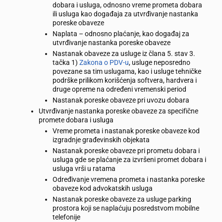
dobara i usluga, odnosno vreme prometa dobara
ili usluga kao događaja za utvrđivanje nastanka
poreske obaveze
Naplata – odnosno plaćanje, kao događaj za
utvrđivanje nastanka poreske obaveze
Nastanak obaveze za usluge iz člana 5. stav 3.
tačka 1)
Zakona o PDV-u
, usluge neposredno
povezane sa tim uslugama, kao i usluge tehničke
podrške prilikom korišćenja softvera, hardvera i
druge opreme na određeni vremenski period
Nastanak poreske obaveze pri uvozu dobara
Utvrđivanje nastanka poreske obaveze za specifične
promete dobara i usluga
Vreme prometa i nastanak poreske obaveze kod
izgradnje građevinskih objekata
Nastanak poreske obaveze pri prometu dobara i
usluga gde se plaćanje za izvršeni promet dobara i
usluga vrši u ratama
Određivanje vremena prometa i nastanka poreske
obaveze kod advokatskih usluga
Nastanak poreske obaveze za usluge parking
prostora koji se naplaćuju posredstvom mobilne
telefonije