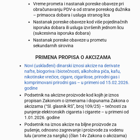
Vreme prometa i nastanak poreske obaveze pri
obračunavanju PDV-a od strane poreskog dužnika
– primaoca dobara i usluga stranog lica
Nastanak poreske obaveze kod više pojedinačnih
isporuka dobara ili usluga izvršenih jednom licu
(sukcesivna isporuka dobara)
Nastanak poreske obaveze u prometu
sekundarnih sirovina
PRIMENA PROPISA O AKCIZAMA
Novi (usklađeni) dinarski iznosi akcize na derivate
nafte, biogoriva i biotečnosti, alkoholna pića, kafu,
nikotinske vrećice, cigare, cigarilose, prirodni gas i
komprimovani prirodni gas – u primeni od 15.02.2026.
godine
Podsetnik na akcizne proizvode kod kojih je iznos
propisan Zakonom o izmenama i dopunama Zakona o
akcizama (“Sl. glasnik RS”, broj 109/25) – tečnosti za
punjenje elektronskih cigareta i cigarete – u primeni od
1.01.2026. godine
Podsetnik na iznos akcize na biljne proizvode za
pušenje, odnosno zagrevanje i proizvode za vodenu
lulu (arome za nargilu) (član 14v Zakona o akcizama)