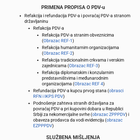
PRIMENA PROPISA O PDV-u
Refakcija i refundacija PDV-a i povraćaj PDV-a stranom
državljaninu
Refakcija PDV-a
Refakcija PDV-a stranim obveznicima
(
Obrazac REF-1
)
Refakcija humanitarnim organizacijama
(
Obrazac REF-2
)
Refakcija tradicionalnim crkvama i verskim
zajednicama (
Obrazac REF-3
)
Refakcija diplomatskim i konzularnim
predstavništvima i međunarodnim
organizacijama (
Obrazac REF 4
)
Refundacija PDV-a kupcu prvog stana (
obrasci
RFN i IKPS PDV
)
Podnošenje zahteva stranih državljana za
povraćaj PDV-a pri kupovini dobara u Republici
Srbiji za nekomercijalne svrhe (
obrazac ZPPPDV
) i
obaveza prodavca da vodi evidenciju (
obrazac
EZPPPDV
)
SLUŽBENA MIŠLJENJA