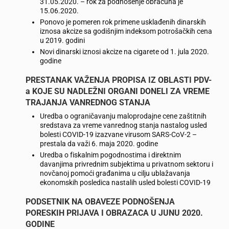
31.05.2020. – rok za podnošenje obračuna je
15.06.2020.
Ponovo je pomeren rok primene usklađenih dinarskih
iznosa akcize sa godišnjim indeksom potrošačkih cena
u 2019. godini
Novi dinarski iznosi akcize na cigarete od 1. jula 2020.
godine
PRESTANAK VAŽENJA PROPISA IZ OBLASTI PDV-
a KOJE SU NADLEŽNI ORGANI DONELI ZA VREME
TRAJANJA VANREDNOG STANJA
Uredba o ograničavanju maloprodajne cene zaštitnih
sredstava za vreme vanrednog stanja nastalog usled
bolesti COVID-19 izazvane virusom SARS-CoV-2 –
prestala da važi 6. maja 2020. godine
Uredba o fiskalnim pogodnostima i direktnim
davanjima privrednim subjektima u privatnom sektoru i
novčanoj pomoći građanima u cilju ublažavanja
ekonomskih posledica nastalih usled bolesti COVID-19
PODSETNIK NA OBAVEZE PODNOŠENJA
PORESKIH PRIJAVA I OBRAZACA U JUNU 2020.
GODINE