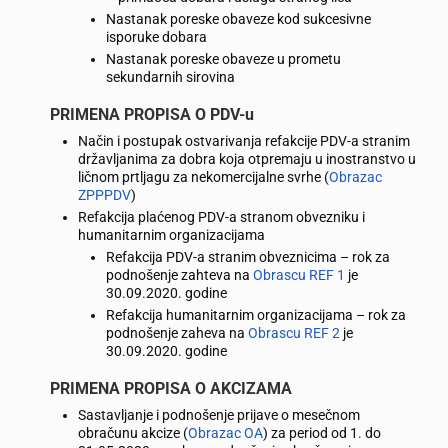
Nastanak poreske obaveze kod sukcesivne
isporuke dobara
Nastanak poreske obaveze u prometu
sekundarnih sirovina
PRIMENA PROPISA O PDV-u
Način i postupak ostvarivanja refakcije PDV-a stranim
državljanima za dobra koja otpremaju u inostranstvo u
ličnom prtljagu za nekomercijalne svrhe (
Obrazac
ZPPPDV
)
Refakcija plaćenog PDV-a stranom obvezniku i
humanitarnim organizacijama
Refakcija PDV-a stranim obveznicima – rok za
podnošenje zahteva na
Obrascu REF 1
je
30.09.2020. godine
Refakcija humanitarnim organizacijama – rok za
podnošenje zaheva na
Obrascu REF 2
je
30.09.2020. godine
PRIMENA PROPISA O AKCIZAMA
Sastavljanje i podnošenje prijave o mesečnom
obračunu akcize (
Obrazac OA
) za period od 1. do