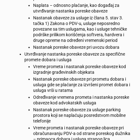
Naplata – odnosno plaćanje, kao događaj za
utvrđivanje nastanka poreske obaveze
Nastanak obaveze za usluge iz člana 5. stav 3.
tačka 1) Zakona o PDV-u, usluge neposredno
povezane sa tim uslugama, kao i usluge tehničke
podrške prilikom korišćenja softvera, hardvera i
druge opreme na određeni vremenski period
Nastanak poreske obaveze pri uvozu dobara
Utvrđivanje nastanka poreske obaveze za specifične
promete dobara i usluga
Vreme prometa i nastanak poreske obaveze kod
izgradnje građevinskih objekata
Nastanak poreske obaveze pri prometu dobara i
usluga gde se plaćanje za izvršeni promet dobara i
usluga vrši u ratama
Određivanje vremena prometa i nastanka poreske
obaveze kod advokatskih usluga
Nastanak poreske obaveze za usluge parking
prostora koji se naplaćuju posredstvom mobilne
telefonije
Vreme prometa i nastanak poreske obaveze pri
obračunavanju PDV-a od strane poreskog dužnika
– primaoca dobara i usluga stranog lica