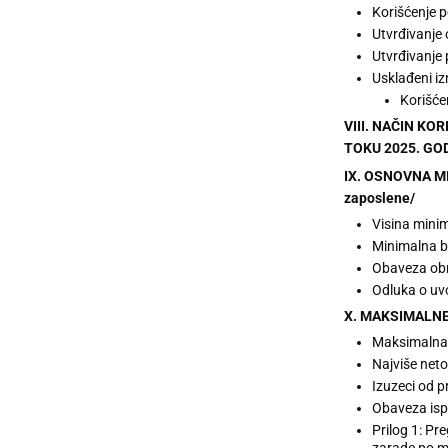
Korišćenje p
Utvrđivanje
Utvrđivanje
Usklađeni iz
Korišće
VIII. NAČIN K
TOKU 2025. GO
IX. OSNOVNA MI
zaposlene/
Visina mini
Minimalna br
Obaveza obr
Odluka o uv
X. MAKSIMALNE
Maksimalna 
Najviše neto
Izuzeci od 
Obaveza isp
Prilog 1: Pr
zarade po m