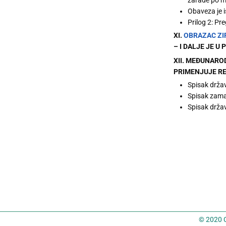
Obaveza je 
Prilog 2: P
XI.
OBRAZAC ZI
– I DALJE JE U 
XII. MEĐUNARO
PRIMENJUJE REP
Spisak drža
Spisak zama
Spisak držav
© 2020 C