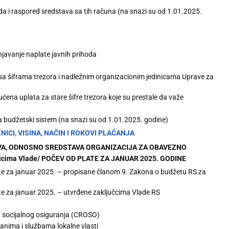
da i raspored sredstava sa tih računa (na snazi su od 1.01.2025.
njavanje naplate javnih prihoda
 sa šiframa trezora i nadležnim organizacionim jedinicama Uprave za
ćena uplata za stare šifre trezora koje su prestale da važe
 budžetski sistem (na snazi su od 1.01.2025. godine)
NICI, VISINA, NAČIN I ROKOVI PLAĆANJA
AVA, ODNOSNO SREDSTAVA ORGANIZACIJA ZA OBAVEZNO
jučcima Vlade/ POČEV OD PLATE ZA JANUAR 2025. GODINE
ate za januar 2025. – propisane članom 9. Zakona o budžetu RS za
ate za januar 2025. – utvrđene zaključcima Vlade RS
g socijalnog osiguranja (CROSO)
rganima i službama lokalne vlasti