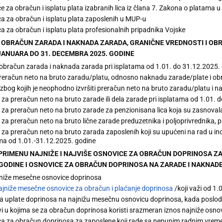
e za obračun i isplatu plata izabranih lica iz člana 7. Zakona o platama
a za obračun i isplatu plata zaposlenih u MUP-u
a za obračun i isplatu plata profesionalnih pripadnika Vojske
A OBRAČUN ZARADA I NAKNADA ZARADA, GRANIČNE VREDNOSTI I OB
 JANUARA DO 31. DECEMBRA 2025. GODINE
 obračun zarada i naknada zarada pri isplatama od 1.01. do 31.12.2025.
preračun neto na bruto zaradu/platu, odnosno naknadu zarade/plate i ob
 zbog kojih je neophodno izvršiti preračun neto na bruto zaradu/platu i 
 za preračun neto na bruto zarade ili dela zarade pri isplatama od 1.01. 
 za preračun neto na bruto zarade za penzionisana lica koja su zasnoval
 za preračun neto na bruto lične zarade preduzetnika i poljoprivrednika, 
 za preračun neto na bruto zarada zaposlenih koji su upućeni na rad u in
ma od 1.01.-31.12.2025. godine
A PRIMENU NAJNIŽE I NAJVIŠE OSNOVICE ZA OBRAČUN DOPRINOSA Z
. GODINE I OSNOVICE ZA OBRAČUN DOPRINOSA NA ZARADE I NAKNA
niže mesečne osnovice doprinosa
ajniže mesečne osnovice za obračun i plaćanje doprinosa
/koji važi od 1
 uplate doprinosa na najnižu mesečnu osnovicu doprinosa, kada posloda
vi u kojima se za obračun doprinosa koristi srazmeran iznos najniže osn
a za obračun doprinosa za zaposlene koji rade sa nepunim radnim vre