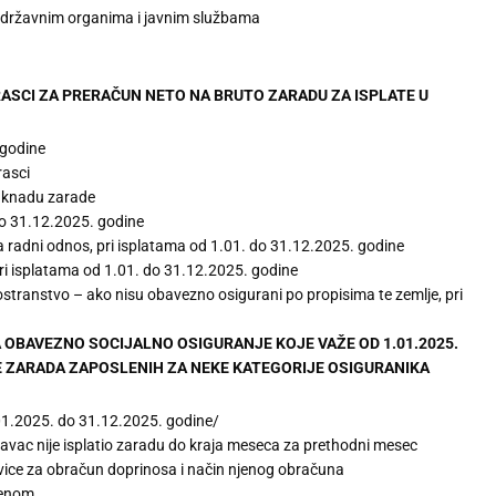
 u državnim organima i javnim službama
RASCI ZA PRERAČUN NETO NA BRUTO ZARADU ZA ISPLATE U
 godine
rasci
naknadu zarade
do 31.12.2025. godine
a radni odnos, pri isplatama od 1.01. do 31.12.2025. godine
pri isplatama od 1.01. do 31.12.2025. godine
ostranstvo – ako nisu obavezno osigurani po propisima te zemlje, pri
A OBAVEZNO SOCIJALNO OSIGURANJE KOJE VAŽE OD 1.01.2025.
DE ZARADA ZAPOSLENIH ZA NEKE KATEGORIJE OSIGURANIKA
.01.2025. do 31.12.2025. godine/
vac nije isplatio zaradu do kraja meseca za prethodni mesec
ovice za obračun doprinosa i način njenog obračuna
menom