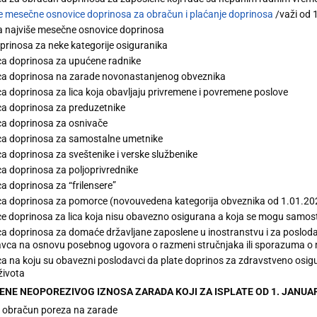
še mesečne osnovice doprinosa za obračun i plaćanje doprinosa
/važi od 
 najviše mesečne osnovice doprinosa
prinosa za neke kategorije osiguranika
a doprinosa za upućene radnike
a doprinosa na zarade novonastanjenog obveznika
a doprinosa za lica koja obavljaju privremene i povremene poslove
a doprinosa za preduzetnike
a doprinosa za osnivače
a doprinosa za samostalne umetnike
a doprinosa za sveštenike i verske službenike
a doprinosa za poljoprivrednike
a doprinosa za “frilensere”
a doprinosa za pomorce (novouvedena kategorija obveznika od 1.01.20
e doprinosa za lica koja nisu obavezno osigurana a koja se mogu samosta
a doprinosa za domaće državljane zaposlene u inostranstvu i za poslodavc
vca na osnovu posebnog ugovora o razmeni stručnjaka ili sporazuma o 
a na koju su obavezni poslodavci da plate doprinos za zdravstveno osig
života
IMENE NEOPOREZIVOG IZNOSA ZARADA KOJI ZA ISPLATE OD 1. JANUA
 obračun poreza na zarade