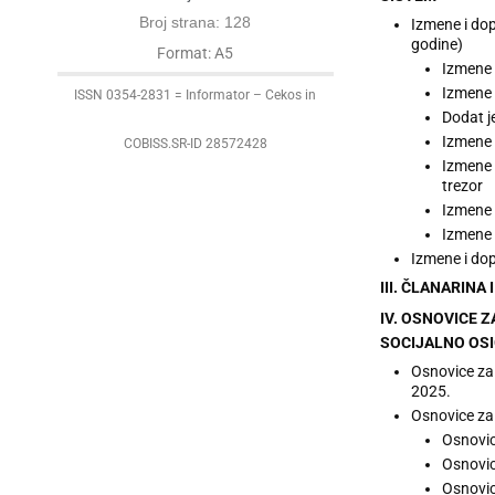
Broj strana: 128
Izmene i dop
godine)
Format: A5
Izmene 
Izmene 
ISSN 0354-2831 = Informator – Cekos in
Dodat j
Izmene 
COBISS.SR-ID 28572428
Izmene 
trezor
Izmene 
Izmene 
Izmene i do
III. ČLANARINA
IV. OSNOVICE 
SOCIJALNO OSIG
Osnovice za 
2025.
Osnovice za 
Osnovic
Osnovic
Osnovice