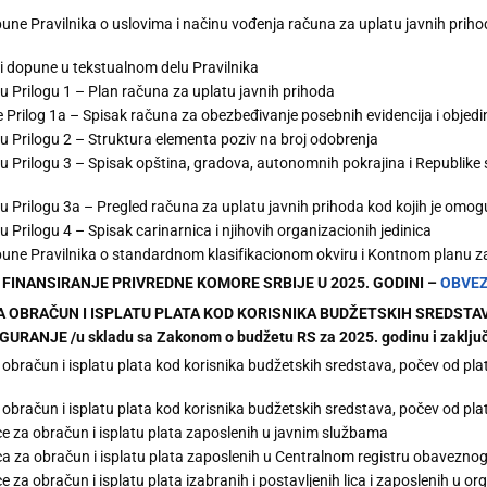
une Pravilnika o uslovima i načinu vođenja računa za uplatu javnih priho
i dopune u tekstualnom delu Pravilnika
u Prilogu 1 – Plan računa za uplatu javnih prihoda
e Prilog 1a – Spisak računa za obezbeđivanje posebnih evidencija i objedi
u Prilogu 2 – Struktura elementa poziv na broj odobrenja
u Prilogu 3 – Spisak opština, gradova, autonomnih pokrajina i Republike
u Prilogu 3a – Pregled računa za uplatu javnih prihoda kod kojih je omogu
u Prilogu 4 – Spisak carinarnica i njihovih organizacionih jedinica
pune Pravilnika o standardnom klasifikacionom okviru i Kontnom planu za
 I FINANSIRANJE PRIVREDNE KOMORE SRBIJE U 2025. GODINI –
OBVEZ
ZA OBRAČUN I ISPLATU PLATA KOD KORISNIKA BUDŽETSKIH SREDST
URANJE /u skladu sa Zakonom o budžetu RS za 2025. godinu i zakl
obračun i isplatu plata kod korisnika budžetskih sredstava, počev od pl
obračun i isplatu plata kod korisnika budžetskih sredstava, počev od pl
e za obračun i isplatu plata zaposlenih u javnim službama
a za obračun i isplatu plata zaposlenih u Centralnom registru obavezno
 za obračun i isplatu plata izabranih i postavljenih lica i zaposlenih u o