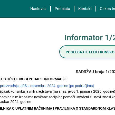
Naslovna
Pretplata
Kontakt
Cekos in
Informator 1
POGLEDAJTE ELEKTRONSKO 
SADRŽAJ broja 1/20
ATISTIČKI I DRUGI PODACI I INFORMACIJE
a proizvodnja u RS u novembru 2024. godine (po područjima)
 Spisak korisnika javnih sredstava (na snazi je od 1. januara 2025. godine
ominalnim iznosima novčane socijalne pomoći utvrđeni su novi iznosi ko
tobar 2024. godine
AVILNIKA O UPLATNIM RAČUNIMA I PRAVILNIKA O STANDARDNOM KL