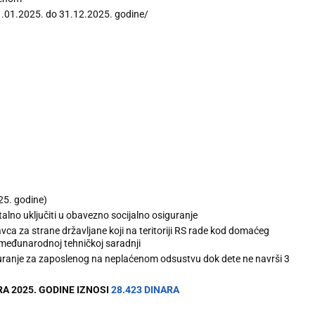
1.01.2025. do 31.12.2025. godine/
25. godine)
lno uključiti u obavezno socijalno osiguranje
a za strane državljane koji na teritoriji RS rade kod domaćeg
međunarodnoj tehničkoj saradnji
uranje za zaposlenog na neplaćenom odsustvu dok dete ne navrši 3
RA 2025. GODINE IZNOSI
28.423 DINARA