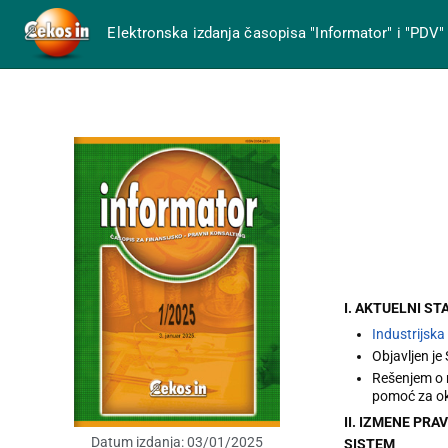
Elektronska izdanja časopisa "Informator" i "PDV"
I. AKTUELNI ST
Industrijsk
Objavljen je
Rešenjem o n
pomoć za ok
II. IZMENE PR
Datum izdanja:
03/01/2025
SISTEM