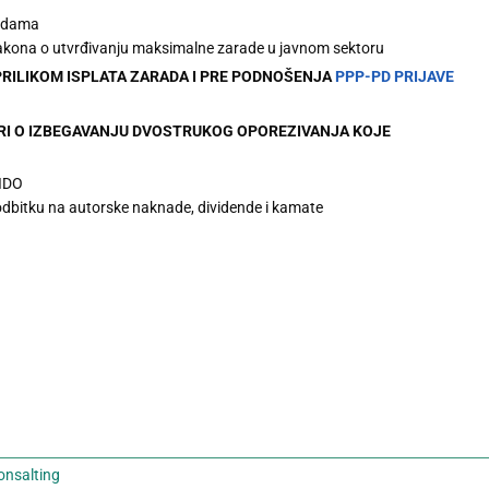
radama
Zakona o utvrđivanju maksimalne zarade u javnom sektoru
RILIKOM ISPLATA ZARADA I PRE PODNOŠENJA
PPP-PD PRIJAVE
RI O IZBEGAVANJU DVOSTRUKOG OPOREZIVANJA KOJE
UIDO
odbitku na autorske naknade, dividende i kamate
onsalting