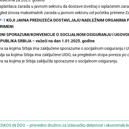
isplatilaca zarada u javnom sektoru da dostave izveštaj o isplaćenim za
regled iznosa maksimalnih zarada u javnom sektoru od početka primene 
P-1
KOJI JAVNA PREDUZEĆA DOSTAVLJAJU NADLEŽNIM ORGANIMA P
PRIMENI
DNI SPORAZUMI/KONVENCIJE O SOCIJALNOM OSIGURANJU I UGOVO
UBLIKA SRBIJA – važeći na dan 1.01.2025. godine
va sa kojima Srbija ima zaključene sporazume o socijalnom osiguranju i 
lja sa kojima Srbija ima zaključene UIDO, sa pregledom stopa poreza po 
a sa kojima je Srbija zaključila sporazume o socijalnom osiguranju
EKOS IN DOO – privredno društvo za izdavačku delatnost i ekonomski k