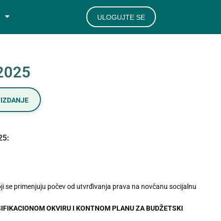
ULOGUJTE SE
/2025
IZDANJE
25:
)
ji se primenjuju počev od utvrđivanja prava na novčanu socijalnu
ASIFIKACIONOM OKVIRU I KONTNOM PLANU ZA BUDŽETSKI