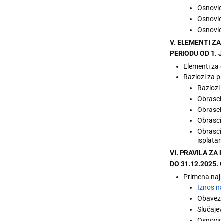
Osnovic
Osnovic
Osnovic
V. ELEMENTI Z
PERIODU OD 1.
Elementi za
Razlozi za 
Razlozi
Obrasci
Obrasci
Obrasci
Obrasci
isplata
VI. PRAVILA Z
DO 31.12.2025
Primena naj
Iznos n
Obaveza
Slučaje
Osnovic