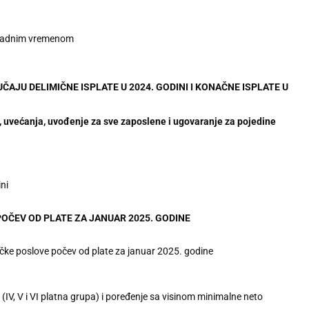
m radnim vremenom
ČAJU DELIMIČNE ISPLATE U 2024. GODINI I KONAČNE ISPLATE U
ećanja, uvođenje za sve zaposlene i ugovaranje za pojedine
ni
OČEV OD PLATE ZA JANUAR 2025. GODINE
ičke poslove počev od plate za januar 2025. godine
 (IV, V i VI platna grupa) i poređenje sa visinom minimalne neto