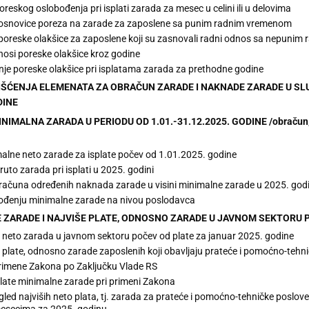
oreskog oslobođenja pri isplati zarada za mesec u celini ili u delovima
 osnovice poreza na zarade za zaposlene sa punim radnim vremenom
 poreske olakšice za zaposlene koji su zasnovali radni odnos sa nepuni
nosi poreske olakšice kroz godine
nje poreske olakšice pri isplatama zarada za prethodne godine
ORIŠĆENJA ELEMENATA ZA OBRAČUN ZARADE I NAKNADE ZARADE U SLU
DINE
NIMALNA ZARADA U PERIODU OD 1.01.-31.12.2025. GODINE /obračun, uv
malne neto zarade za isplate počev od 1.01.2025. godine
uto zarada pri isplati u 2025. godini
ačuna određenih naknada zarade u visini minimalne zarade u 2025. godi
ođenju minimalne zarade na nivou poslodavca
 ZARADE I NAJVIŠE PLATE, ODNOSNO ZARADE U JAVNOM SEKTORU P
neto zarada u javnom sektoru počev od plate za januar 2025. godine
 plate, odnosno zarade zaposlenih koji obavljaju prateće i pomoćno-tehn
primene Zakona po Zaključku Vlade RS
late minimalne zarade pri primeni Zakona
egled najviših neto plata, tj. zarada za prateće i pomoćno-tehničke poslove
esecima za 2025. godinu