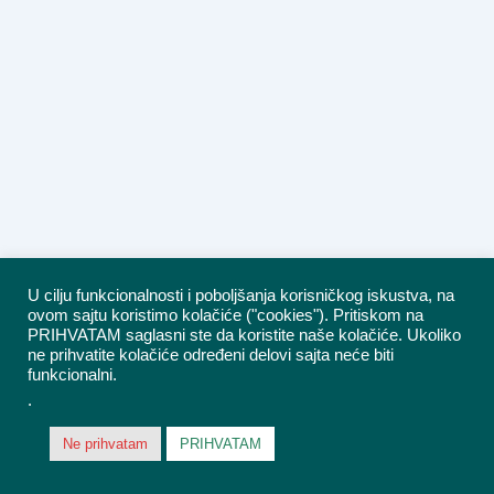
U cilju funkcionalnosti i poboljšanja korisničkog iskustva, na
ovom sajtu koristimo kolačiće ("cookies"). Pritiskom na
PRIHVATAM saglasni ste da koristite naše kolačiće. Ukoliko
ne prihvatite kolačiće određeni delovi sajta neće biti
funkcionalni.
.
Ne prihvatam
PRIHVATAM