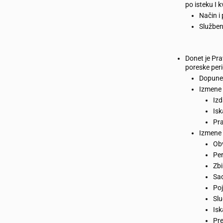
po isteku I k
Način 
Služben
Donet je Pra
poreske peri
Dopune 
Izmene u
Izd
Isk
Pra
Izmene 
Obv
Per
Zbi
Sad
Poj
Slu
Isk
Pre