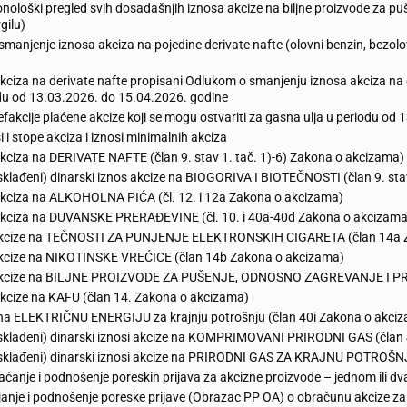
nološki pregled svih dosadašnjih iznosa akcize na biljne proizvode za p
gilu)
manjenje iznosa akciza na pojedine derivate nafte (olovni benzin, bezolo
akciza na derivate nafte propisani Odlukom o smanjenju iznosa akciza na de
du od 13.03.2026. do 15.04.2026. godine
refakcije plaćene akcize koji se mogu ostvariti za gasna ulja u periodu od
i i stope akciza i iznosi minimalnih akciza
akciza na DERIVATE NAFTE (član 9. stav 1. tač. 1)-6) Zakona o akcizama)
sklađeni) dinarski iznos akcize na BIOGORIVA I BIOTEČNOSTI (član 9. st
akciza na ALKOHOLNA PIĆA (čl. 12. i 12a Zakona o akcizama)
akciza na DUVANSKE PRERAĐEVINE (čl. 10. i 40a-40đ Zakona o akcizama
akcize na TEČNOSTI ZA PUNJENJE ELEKTRONSKIH CIGARETA (član 14a 
kcize na NIKOTINSKE VREĆICE (član 14b Zakona o akcizama)
akcize na BILJNE PROIZVODE ZA PUŠENJE, ODNOSNO ZAGREVANJE I PR
akcize na KAFU (član 14. Zakona o akcizama)
na ELEKTRIČNU ENERGIJU za krajnju potrošnju (član 40i Zakona o akci
sklađeni) dinarski iznosi akcize na KOMPRIMOVANI PRIRODNI GAS (član
sklađeni) dinarski iznosi akcize na PRIRODNI GAS ZA KRAJNU POTROŠNJ
aćanje i podnošenje poreskih prijava za akcizne proizvode – jednom ili d
janje i podnošenje poreske prijave (Obrazac PP OA) o obračunu akcize z