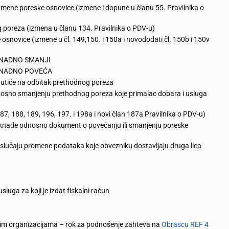
zmene poreske osnovice (izmene i dopune u članu 55. Pravilnika o
 poreza (izmena u članu 134. Pravilnika o PDV-u)
snovice (izmene u čl. 149,150. i 150a i novododati čl. 150b i 150v
NAKNADNO SMANJI
NAKNADNO POVEĆA
utiče na odbitak prethodnog poreza
nosno smanjenju prethodnog poreza koje primalac dobara i usluga
7, 188, 189, 196, 197. i 198a i novi član 187a Pravilnika o PDV-u)
aknade odnosno dokument o povećanju ili smanjenju poreske
 slučaju promene podataka koje obvezniku dostavljaju druga lica
luga za koji je izdat fiskalni račun
im organizacijama – rok za podnošenje zahteva na
Obrascu REF 4