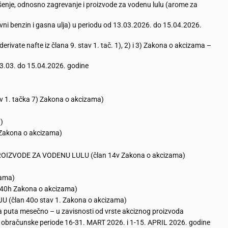
ušenje, odnosno zagrevanje i proizvode za vodenu lulu (arome za
vni benzin i gasna ulja) u periodu od 13.03.2026. do 15.04.2026.
rivate nafte iz člana 9. stav 1. tač. 1), 2) i 3) Zakona o akcizama –
 13.03. do 15.04.2026. godine
av 1. tačka 7) Zakona o akcizama)
)
Zakona o akcizama)
OIZVODE ZA VODENU LULU (član 14v Zakona o akcizama)
zama)
 40h Zakona o akcizama)
U (član 40o stav 1. Zakona o akcizama)
va puta mesečno – u zavisnosti od vrste akciznog proizvoda
a obračunske periode 16-31. MART 2026. i 1-15. APRIL 2026. godine