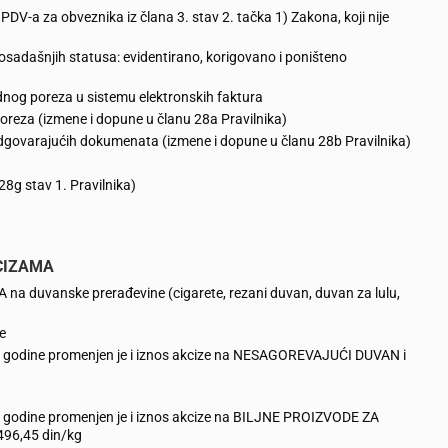
DV-a za obveznika iz člana 3. stav 2. tačka 1) Zakona, koji nije
dosadašnjih statusa: evidentirano, korigovano i poništeno
dnog poreza u sistemu elektronskih faktura
 poreza (izmene i dopune u članu 28a Pravilnika)
odgovarajućih dokumenata (izmene i dopune u članu 28b Pravilnika)
8g stav 1. Pravilnika)
CIZAMA
a duvanske prerađevine (cigarete, rezani duvan, duvan za lulu,
e
. godine promenjen je i iznos akcize na NESAGOREVAJUĆI DUVAN i
. godine promenjen je i iznos akcize na BILJNE PROIZVODE ZA
96,45 din/kg