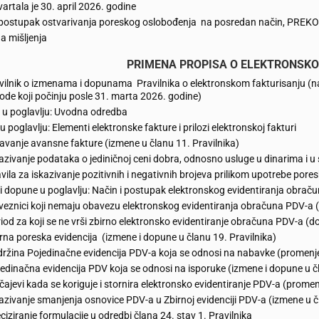
vartala je 30. april 2026. godine
i postupak ostvarivanja poreskog oslobođenja na posredan način, PR
a mišljenja
PRIMENA PROPISA O ELEKTRONSK
vilnik o izmenama i dopunama Pravilnika o elektronskom fakturisanju (na
ode koji počinju posle 31. marta 2026. godine)
u poglavlju: Uvodna odredba
 poglavlju: Elementi elektronske fakture i prilozi elektronskoj fakturi
avanje avansne fakture (izmene u članu 11. Pravilnika)
azivanje podataka o jediničnoj ceni dobra, odnosno usluge u dinarima i u s
vila za iskazivanje pozitivnih i negativnih brojeva prilikom upotrebe pores
i dopune u poglavlju: Način i postupak elektronskog evidentiranja obrač
eznici koji nemaju obavezu elektronskog evidentiranja obračuna PDV-a (
iod za koji se ne vrši zbirno elektronsko evidentiranje obračuna PDV-a (d
rna poreska evidencija (izmene i dopune u članu 19. Pravilnika)
ržina Pojedinačne evidencija PDV-a koja se odnosi na nabavke (promenjen
edinačna evidencija PDV koja se odnosi na isporuke (izmene i dopune u č
čajevi kada se koriguje i stornira elektronsko evidentiranje PDV-a (promenj
azivanje smanjenja osnovice PDV-a u Zbirnoj evidenciji PDV-a (izmene u č
ciziranje formulacije u odredbi člana 24. stav 1. Pravilnika