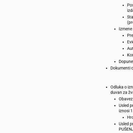
Pos
izd
Sta
(pr
Izmene 
Pre
Evi
Aut
Kor
Dopune 
Dokumenti o
Odluka o iz
duvan za žva
Obaveza
Usled p
iznosi 
Hro
Usled p
PUŠENJ