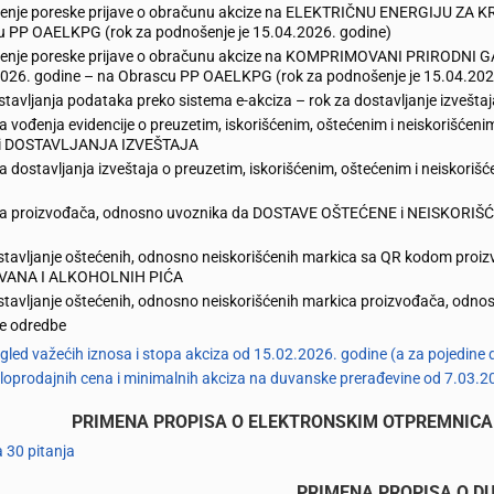
enje poreske prijave o obračunu akcize na ELEKTRIČNU ENERGIJU ZA 
 PP OAELKPG (rok za podnošenje je 15.04.2026. godine)
nje poreske prijave o obračunu akcize na KOMPRIMOVANI PRIRODNI GAS k
26. godine – na Obrascu PP OAELKPG (rok za podnošenje je 15.04.202
avljanja podataka preko sistema e-akciza – rok za dostavljanje izveštaja
 vođenja evidencije o preuzetim, iskorišćenim, oštećenim i neiskorišć
i DOSTAVLJANJA IZVEŠTAJA
 dostavljanja izveštaja o preuzetim, iskorišćenim, oštećenim i neisko
 proizvođača, odnosno uvoznika da DOSTAVE OŠTEĆENE i NEISKORIŠĆEN
stavljanje oštećenih, odnosno neiskorišćenih markica sa QR kodom p
VANA I ALKOHOLNIH PIĆA
tavljanje oštećenih, odnosno neiskorišćenih markica proizvođača, odn
e odredbe
gled važećih iznosa i stopa akciza od 15.02.2026. godine (a za pojedine 
oprodajnih cena i minimalnih akciza na duvanske prerađevine od 7.03.2
PRIMENA PROPISA O ELEKTRONSKIM OTPREMNICA
 30 pitanja
PRIMENA PROPISA O D