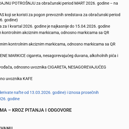
KRAJNU POTROŠNJU za obračunski period MART 2026. godine – na
oji se koristi za pogon prevoznih sredstava za obračunski period
6. godine)
 za I kvartal 2026. godine je najkasnije do 15.04.2026. godine
enim kontrolnim akciznim markicama, odnosno markicama sa QR
rišćenim kontrolnim akciznim markicama, odnosno markicama sa QR
E MARKICE cigareta, nesagorevajućeg duvana, alkoholnih pića i
roizvođača, odnosno uvoznika CIGARETA, NESAGOREVAJUĆEG
osno uvoznika KAFE
derivate nafte od 13.03.2026. godine) i iznosa prosečnih
026. godine
MA – KROZ PITANJA I ODGOVORE
UVANU