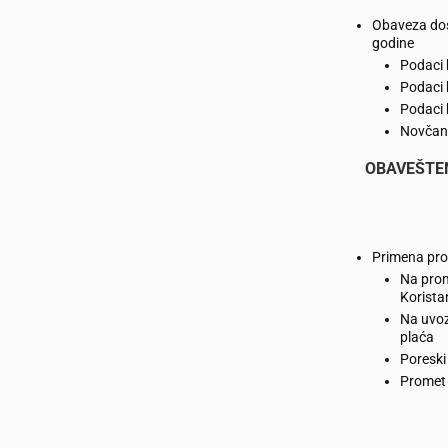
Obaveza dost
godine
Podaci 
Podaci 
Podaci 
Novčan
OBAVEŠTEN
Primena pro
Na prom
Koristan
Na uvoz
plaća
Poreski
Promet