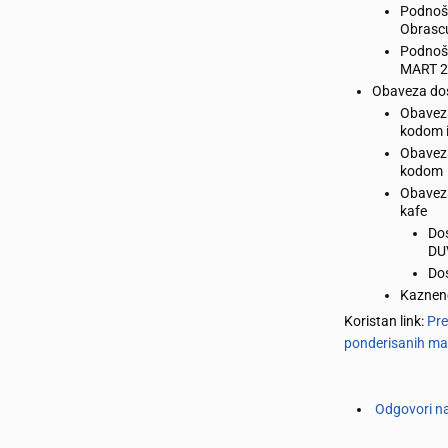
Podnoš
Obrascu
Podnoše
MART 20
Obaveza dost
Obaveza
kodom 
Obaveza
kodom
Obaveza
kafe
Do
DU
Dos
Kaznen
Koristan link:
Pre
ponderisanih mal
Odgovori na