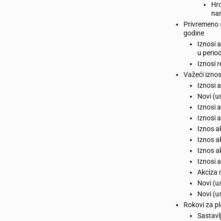
Hro
nar
Privremeno s
godine
Iznosi 
u perio
Iznosi 
Važeći iznos
Iznosi 
Novi (u
Iznosi 
Iznosi 
Iznos 
Iznos a
Iznos 
Iznosi 
Akciza 
Novi (u
Novi (u
Rokovi za pl
Sastavl