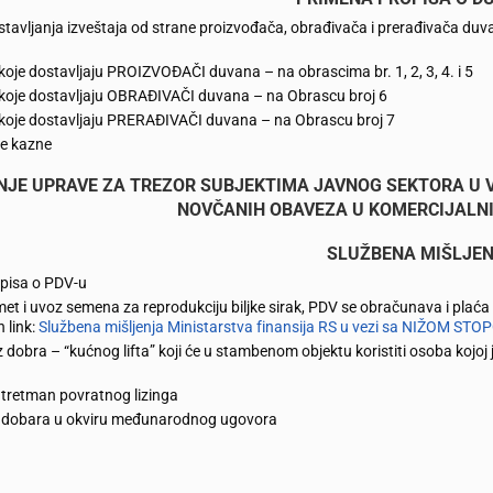
avljanja izveštaja od strane proizvođača, obrađivača i prerađivača duv
koje dostavljaju PROIZVOĐAČI duvana – na obrascima br. 1, 2, 3, 4. i 5
koje dostavljaju OBRAĐIVAČI duvana – na Obrascu broj 6
koje dostavljaju PRERAĐIVAČI duvana – na Obrascu broj 7
e kazne
JE UPRAVE ZA TREZOR SUBJEKTIMA JAVNOG SEKTORA U 
NOVČANIH OBAVEZA U KOMERCIJALN
SLUŽBENA MIŠLJE
pisa o PDV-u
et i uvoz semena za reprodukciju biljke sirak, PDV se obračunava i plać
 link:
Službena mišljenja Ministarstva finansija RS u vezi sa NIŽOM ST
 dobra – “kućnog lifta” koji će u stambenom objektu koristiti osoba kojoj
 tretman povratnog lizinga
 dobara u okviru međunarodnog ugovora