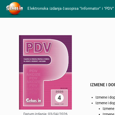
Elektronska izdanja časopisa "Informator" i "PDV"
IZMENE I D
Izmene i do
Izmene i do
Izmene 
Datum izdanja:
03/04/2026
Izmene 