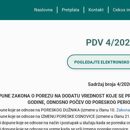
Naslovna
Pretplata
Kontakt
Cekos in
PDV 4/20
POGLEDAJTE ELEKTRONSKO 
Sadržaj broja 4/202
OPUNE ZAKONA O POREZU NA DODATU VREDNOST KOJE SE PR
GODINE, ODNOSNO POČEV OD PORESKOG PERIOD
pune koje se odnose na PORESKOG DUŽNIKA (izmene u članu 10.
Zakona
pune koje se odnose na IZMENU PORESKE OSNOVICE (izmene u članu 21
i dopune koje se odnose na način i postupak u slučaju kada se poreska 
i dopune koje se odnose na vreme kada se vrši izmena poreske osnovice