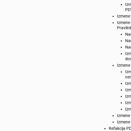
Izm
PD
Izmene 
Izmene 
Praviln
Na
Na
Nač
Izm
dos
Izmene 
Izm
os
Izm
Izm
Izm
Izm
Izm
Izmene 
Izmene 
Refakcija P