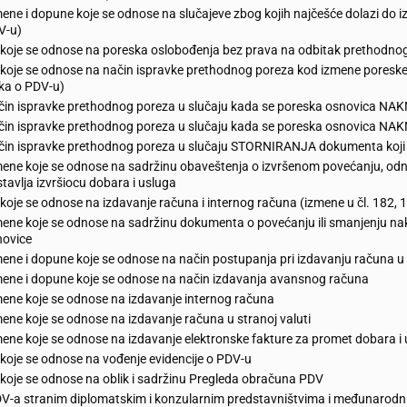
ene i dopune koje se odnose na slučajeve zbog kojih najčešće dolazi do i
V-u)
koje se odnose na poreska oslobođenja bez prava na odbitak prethodnog
koje se odnose na način ispravke prethodnog poreza kod izmene poreske o
ika o PDV-u)
čin ispravke prethodnog poreza u slučaju kada se poreska osnovica 
čin ispravke prethodnog poreza u slučaju kada se poreska osnovica 
in ispravke prethodnog poreza u slučaju STORNIRANJA dokumenta koji 
ene koje se odnose na sadržinu obaveštenja o izvršenom povećanju, od
tavlja izvršiocu dobara i usluga
koje se odnose na izdavanje računa i internog računa (izmene u čl. 182, 18
ene koje se odnose na sadržinu dokumenta o povećanju ili smanjenju n
novice
ene i dopune koje se odnose na način postupanja pri izdavanju računa u
ene i dopune koje se odnose na način izdavanja avansnog računa
ene koje se odnose na izdavanje internog računa
ene koje se odnose na izdavanje računa u stranoj valuti
ene koje se odnose na izdavanje elektronske fakture za promet dobara i us
koje se odnose na vođenje evidencije o PDV-u
koje se odnose na oblik i sadržinu Pregleda obračuna PDV
DV-a stranim diplomatskim i konzularnim predstavništvima i međunarodn