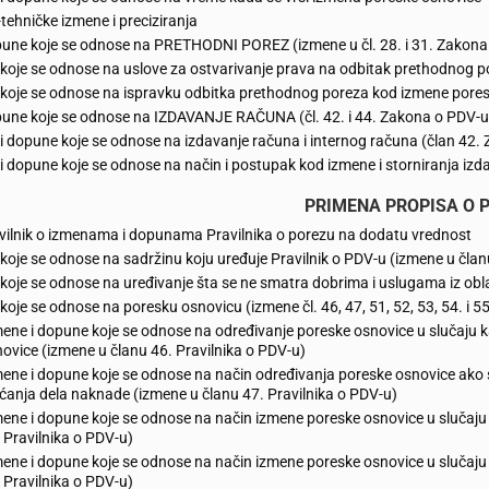
tehničke izmene i preciziranja
pune koje se odnose na PRETHODNI POREZ (izmene u čl. 28. i 31. Zakona
koje se odnose na uslove za ostvarivanje prava na odbitak prethodnog p
koje se odnose na ispravku odbitka prethodnog poreza kod izmene pores
pune koje se odnose na IZDAVANJE RAČUNA (čl. 42. i 44. Zakona o PDV-u
i dopune koje se odnose na izdavanje računa i internog računa (član 42.
i dopune koje se odnose na način i postupak kod izmene i storniranja izd
PRIMENA PROPISA O P
avilnik o izmenama i dopunama Pravilnika o porezu na dodatu vrednost
koje se odnose na sadržinu koju uređuje Pravilnik o PDV-u (izmene u član
koje se odnose na uređivanje šta se ne smatra dobrima i uslugama iz obla
koje se odnose na poresku osnovicu (izmene čl. 46, 47, 51, 52, 53, 54. i 55
ene i dopune koje se odnose na određivanje poreske osnovice u slučaju 
ovice (izmene u članu 46. Pravilnika o PDV-u)
ene i dopune koje se odnose na način određivanja poreske osnovice ako
ćanja dela naknade (izmene u članu 47. Pravilnika o PDV-u)
ene i dopune koje se odnose na način izmene poreske osnovice u sluča
 Pravilnika o PDV-u)
ene i dopune koje se odnose na način izmene poreske osnovice u sluča
 Pravilnika o PDV-u)