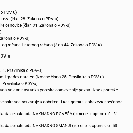
 o PDV-u)
oreza (član 28. Zakona o PDV-u)
ke osnovice (član 31. Zakona o PDV-u)
)
 Zakona o PDV-u)
atog računa i internog računa (član 44. Zakona o PDV-u)
DV-u
u 1. Pravilnika o PDV-u)
sti građevinarstva (izmene člana 25. Pravilnika o PDV-u)
. Pravilnika o PDV-u)
kada na dan nastanka poreske obaveze nije poznat iznos poreske
 se naknada ostvaruje u dobrima ili uslugama uz obavezu novčanog
ju kada se naknada NAKNADNO POVEĆA (izmene i dopune u čl. 51. i
ju kada se naknada NAKNADNO SMANJI (izmene i dopune u čl. 53. i