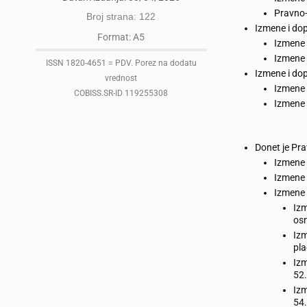
Pravno-
Broj strana: 122
Izmene i do
Format: A5
Izmene 
Izmene 
ISSN 1820-4651 = PDV. Porez na dodatu
Izmene i do
vrednost
Izmene 
COBISS.SR-ID 119255308
Izmene 
Donet je Pr
Izmene 
Izmene 
Izmene 
Izm
osn
Izm
pla
Izm
52.
Izm
54.