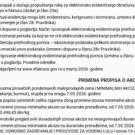
tupak u slučaju propuštanja roka za elektronsko evidentiranje obračuna P
ao e-fakturu (dodat je član 25a)
tusi evidencija mogu biti: evidentirano, korigovano i stornirano, umesto 
omenjen je član 28. Pravilnika)
i dopune u poglavlju: Način i postupak elektronskog evidentiranja pretho
ciziranje perioda za koji se ne vrši elektronsko evidentiranje prethodnog
dencija prethodnog poreza – iskazivanje podataka prilikom storniranja 
omatski unos podataka (izmene i dopune u članu 28v Pravilnika)
igovanje elektronskog evidentiranja prethodnog poreza (izmena u članu 2
u poglavlju: Posebne odredbe
bjavljeni na www.efaktura.gov.rs u martu 2026. godine
PRIMENA PROPISA O AK
nosima prosečnih ponderisanih maloprodajnih cena i MINIMALNIH AKCIZA n
kanje, burmut), stupila je na snagu 7.03.2026. godine
 popisa zatečenih zaliha cigareta zbog promene iznosa minimalne akciz
romene iznosa minimalne akcize na duvanske prerađevine, od 7.03.2026
13.496,45 din/kg
nološki pregled svih dosadašnjih iznosa akcize na nesagorevajući duvan
romene iznosa minimalne akcize na duvanske prerađevine, od 7.03.2026
E, ODNOSNO ZAGREVANJE I PROIZVODE ZA VODENU LULU i iznosi 13.4