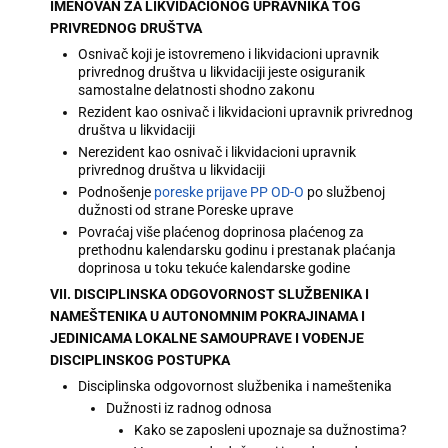
IMENOVAN ZA LIKVIDACIONOG UPRAVNIKA TOG
PRIVREDNOG DRUŠTVA
Osnivač koji je istovremeno i likvidacioni upravnik
privrednog društva u likvidaciji jeste osiguranik
samostalne delatnosti shodno zakonu
Rezident kao osnivač i likvidacioni upravnik privrednog
društva u likvidaciji
Nerezident kao osnivač i likvidacioni upravnik
privrednog društva u likvidaciji
Podnošenje
poreske prijave PP OD-O
po službenoj
dužnosti od strane Poreske uprave
Povraćaj više plaćenog doprinosa plaćenog za
prethodnu kalendarsku godinu i prestanak plaćanja
doprinosa u toku tekuće kalendarske godine
VII. DISCIPLINSKA ODGOVORNOST SLUŽBENIKA I
NAMEŠTENIKA U AUTONOMNIM POKRAJINAMA I
JEDINICAMA LOKALNE SAMOUPRAVE I VOĐENJE
DISCIPLINSKOG POSTUPKA
Disciplinska odgovornost službenika i nameštenika
Dužnosti iz radnog odnosa
Kako se zaposleni upoznaje sa dužnostima?