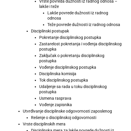
Vrste povreda dužnosti iz radnog odnosa –
lakše i teže
Lakše povrede dužnosti iz radnog
odnosa
Teže povrede dužnosti iz radnog odnosa
Disciplinski postupak
Pokretanje disciplinskog postupka
Zastarelost pokretanja i vođenja disciplinskog
postupka
Zaključak o pokretanju disciplinskog
postupka
Vođenje disciplinskog postupka
Disciplinska komisija
Tok disciplinskog postupka
Udaljenje sa rada u toku disciplinskog
postupka
Usmena rasprava
Vođenje zapisnika
Utvrđivanje disciplinske odgovornosti zaposlenog
Rešenje o disciplinskoj odgovornosti
Vrste disciplinskih mera
Disciplinska mera za lakše povrede dužnosti iz