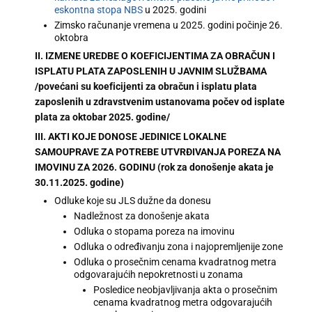
eskontna stopa NBS
u 2025. godini
Zimsko računanje vremena u 2025. godini počinje 26.
oktobra
II. IZMENE UREDBE O KOEFICIJENTIMA ZA OBRAČUN I
ISPLATU PLATA ZAPOSLENIH U JAVNIM SLUŽBAMA
/povećani su koeficijenti za obračun i isplatu plata
zaposlenih u zdravstvenim ustanovama počev od isplate
plata za oktobar 2025. godine/
III. AKTI KOJE DONOSE JEDINICE LOKALNE
SAMOUPRAVE ZA POTREBE UTVRĐIVANJA POREZA NA
IMOVINU ZA 2026. GODINU (rok za donošenje akata je
30.11.2025. godine)
Odluke koje su JLS dužne da donesu
Nadležnost za donošenje akata
Odluka o stopama poreza na imovinu
Odluka o određivanju zona i najopremljenije zone
Odluka o prosečnim cenama kvadratnog metra
odgovarajućih nepokretnosti u zonama
Posledice neobjavljivanja akta o prosečnim
cenama kvadratnog metra odgovarajućih