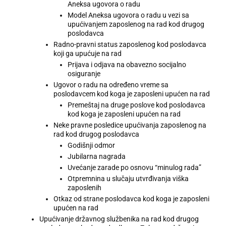
Aneksa ugovora o radu
Model Aneksa ugovora o radu u vezi sa
upućivanjem zaposlenog na rad kod drugog
poslodavca
Radno-pravni status zaposlenog kod poslodavca
koji ga upućuje na rad
Prijava i odjava na obavezno socijalno
osiguranje
Ugovor o radu na određeno vreme sa
poslodavcem kod koga je zaposleni upućen na rad
Premeštaj na druge poslove kod poslodavca
kod koga je zaposleni upućen na rad
Neke pravne posledice upućivanja zaposlenog na
rad kod drugog poslodavca
Godišnji odmor
Jubilarna nagrada
Uvećanje zarade po osnovu “minulog rada”
Otpremnina u slučaju utvrđivanja viška
zaposlenih
Otkaz od strane poslodavca kod koga je zaposleni
upućen na rad
Upućivanje državnog službenika na rad kod drugog