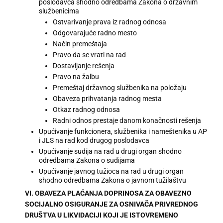
poslodavca shodno odredbama Zakona o državnim
službenicima
Ostvarivanje prava iz radnog odnosa
Odgovarajuće radno mesto
Način premeštaja
Pravo da se vrati na rad
Dostavljanje rešenja
Pravo na žalbu
Premeštaj državnog službenika na položaju
Obaveza prihvatanja radnog mesta
Otkaz radnog odnosa
Radni odnos prestaje danom konačnosti rešenja
Upućivanje funkcionera, službenika i nameštenika u AP
i JLS na rad kod drugog poslodavca
Upućivanje sudija na rad u drugi organ shodno
odredbama Zakona o sudijama
Upućivanje javnog tužioca na rad u drugi organ
shodno odredbama Zakona o javnom tužilaštvu
VI. OBAVEZA PLAĆANJA DOPRINOSA ZA OBAVEZNO
SOCIJALNO OSIGURANJE ZA OSNIVAČA PRIVREDNOG
DRUŠTVA U LIKVIDACIJI KOJI JE ISTOVREMENO