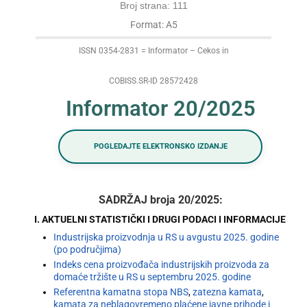
Broj strana: 111
Format: A5
ISSN 0354-2831 = Informator – Cekos in
COBISS.SR-ID 28572428
Informator 20/2025
POGLEDAJTE ELEKTRONSKO IZDANJE
SADRŽAJ broja 20/2025:
I. AKTUELNI STATISTIČKI I DRUGI PODACI I INFORMACIJE
Industrijska proizvodnja u RS u avgustu 2025. godine
(po područjima)
Indeks cena proizvođača industrijskih proizvoda za
domaće tržište u RS u septembru 2025. godine
Referentna kamatna stopa NBS
,
zatezna kamata
,
kamata za neblagovremeno plaćene javne prihode i