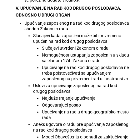
V. UPUĆIVANJE NA RAD KOD DRUGOG POSLODAVCA,
ODNOSNO U DRUGI ORGAN
Upućivanje zaposlenog na rad kod drugog poslodavca
shodno Zakonu o radu
Slučajevi kada zaposleni može biti privremeno
upućen na rad kod drugog poslodavca
Slučajevi utvrđeni Zakonom o radu
Nemogućnost ustupanja zaposlenih u skladu
sa članom 174. Zakona o radu
Upućivanje na rad kod drugog poslodavca ne
treba poistovećivati sa upućivanjem
zaposlenog na privremeni rad u inostranstvo
Uslovi za upućivanje zaposlenog na rad kod
drugog poslodavca
Najduže trajanje upućivanja
Odgovarajući posao
Upućivanje na rad u drugo geografsko mesto
rada
Aneks ugovora o radu pre upućivanja zaposlenog
na rad kod drugog poslodavca
Model Obaveštenja o ponudi za zaključivanje