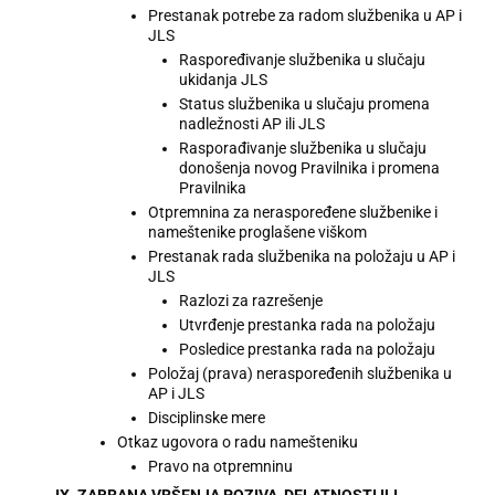
Prestanak potrebe za radom službenika u AP i
JLS
Raspoređivanje službenika u slučaju
ukidanja JLS
Status službenika u slučaju promena
nadležnosti AP ili JLS
Rasporađivanje službenika u slučaju
donošenja novog Pravilnika i promena
Pravilnika
Otpremnina za neraspoređene službenike i
nameštenike proglašene viškom
Prestanak rada službenika na položaju u AP i
JLS
Razlozi za razrešenje
Utvrđenje prestanka rada na položaju
Posledice prestanka rada na položaju
Položaj (prava) neraspoređenih službenika u
AP i JLS
Disciplinske mere
Otkaz ugovora o radu namešteniku
Pravo na otpremninu
IX. ZABRANA VRŠENJA POZIVA, DELATNOSTI ILI