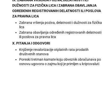
DUŽNOSTI ZA FIZIČKA LICA I ZABRANA OBAVLJANJA
ODREĐENIH REGISTROVANIH DELATNOSTI ILI POSLOVA
ZA PRAVNA LICA
Zabrana vršenja poziva, delatnosti i dužnosti za fizička
lica
Zabrana obavljanja određenih registrovanih delatnosti
ili poslova za pravna lica
X. PITANJA I ODGOVORI
Knjiženje revalorizacije otplatnih rata prodatih
društvenih stanova
Poreski tretman kamate koju obveznik obračunava po
osnovu ugovora o zajmu koji je primljen u kriptovaluti