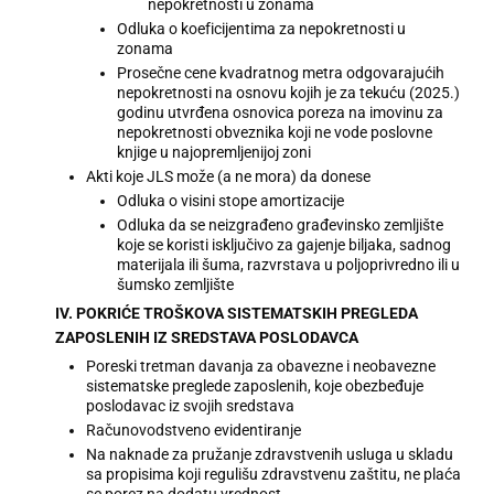
nepokretnosti u zonama
Odluka o koeficijentima za nepokretnosti u
zonama
Prosečne cene kvadratnog metra odgovarajućih
nepokretnosti na osnovu kojih je za tekuću (2025.)
godinu utvrđena osnovica poreza na imovinu za
nepokretnosti obveznika koji ne vode poslovne
knjige u najopremljenijoj zoni
Akti koje JLS može (a ne mora) da donese
Odluka o visini stope amortizacije
Odluka da se neizgrađeno građevinsko zemljište
koje se koristi isključivo za gajenje biljaka, sadnog
materijala ili šuma, razvrstava u poljoprivredno ili u
šumsko zemljište
IV. POKRIĆE TROŠKOVA SISTEMATSKIH PREGLEDA
ZAPOSLENIH IZ SREDSTAVA POSLODAVCA
Poreski tretman davanja za obavezne i neobavezne
sistematske preglede zaposlenih, koje obezbeđuje
poslodavac iz svojih sredstava
Računovodstveno evidentiranje
Na naknade za pružanje zdravstvenih usluga u skladu
sa propisima koji regulišu zdravstvenu zaštitu, ne plaća
se porez na dodatu vrednost