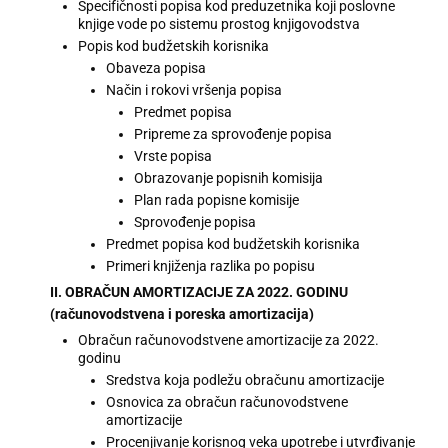
Specifičnosti popisa kod preduzetnika koji poslovne
knjige vode po sistemu prostog knjigovodstva
Popis kod budžetskih korisnika
Obaveza popisa
Način i rokovi vršenja popisa
Predmet popisa
Pripreme za sprovođenje popisa
Vrste popisa
Obrazovanje popisnih komisija
Plan rada popisne komisije
Sprovođenje popisa
Predmet popisa kod budžetskih korisnika
Primeri knjiženja razlika po popisu
II. OBRAČUN AMORTIZACIJE ZA 2022. GODINU
(računovodstvena i poreska amortizacija)
Obračun računovodstvene amortizacije za 2022.
godinu
Sredstva koja podležu obračunu amortizacije
Osnovica za obračun računovodstvene
amortizacije
Procenjivanje korisnog veka upotrebe i utvrđivanje