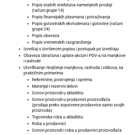
Popis stalnih sredstava namenjenih prodaji
(računi grupe 14)
Popis finansijskih plasmana i potraživanja
Popis gotovinskih ekvivalenata i gotovine (računi
grupe 24)
Popis obaveza
Popis vremenskih razgraničenja
Izveštaj o izvršenom popisu i postupak po izveštaju
Obaveza obračuna i uplate akcize i PDV-a na manjkove
i rashode
Utvrđivanje i knjiženje manjkova, rashoda i viškova, sa
praktičnim primerima
Nekretnine, postrojenja i oprema
Materijal i rezervni delovi
Gotovi proizvodi u skladištu
Gotovi proizvodi u prodavnici proizvođača
(prodaja preko sopstvene prodavnice samo svojih
proizvoda)
Trgovinska roba u skladištu
Roba u prodavnici
Gotovi proizvodi i roba u prodavnici proizvođača