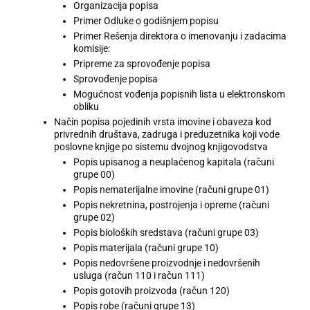
Organizacija popisa
Primer Odluke o godišnjem popisu
Primer Rešenja direktora o imenovanju i zadacima
komisije:
Pripreme za sprovođenje popisa
Sprovođenje popisa
Mogućnost vođenja popisnih lista u elektronskom
obliku
Način popisa pojedinih vrsta imovine i obaveza kod
privrednih društava, zadruga i preduzetnika koji vode
poslovne knjige po sistemu dvojnog knjigovodstva
Popis upisanog a neuplaćenog kapitala (računi
grupe 00)
Popis nematerijalne imovine (računi grupe 01)
Popis nekretnina, postrojenja i opreme (računi
grupe 02)
Popis bioloških sredstava (računi grupe 03)
Popis materijala (računi grupe 10)
Popis nedovršene proizvodnje i nedovršenih
usluga (račun 110 i račun 111)
Popis gotovih proizvoda (račun 120)
Popis robe (računi grupe 13)