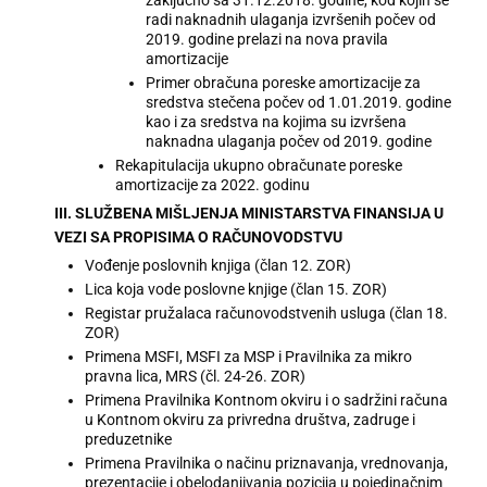
radi naknadnih ulaganja izvršenih počev od
2019. godine prelazi na nova pravila
amortizacije
Primer obračuna poreske amortizacije za
sredstva stečena počev od 1.01.2019. godine
kao i za sredstva na kojima su izvršena
naknadna ulaganja počev od 2019. godine
Rekapitulacija ukupno obračunate poreske
amortizacije za 2022. godinu
III. SLUŽBENA MIŠLJENJA MINISTARSTVA FINANSIJA U
VEZI SA PROPISIMA O RAČUNOVODSTVU
Vođenje poslovnih knjiga (član 12. ZOR)
Lica koja vode poslovne knjige (član 15. ZOR)
Registar pružalaca računovodstvenih usluga (član 18.
ZOR)
Primena MSFI, MSFI za MSP i Pravilnika za mikro
pravna lica, MRS (čl. 24-26. ZOR)
Primena Pravilnika Kontnom okviru i o sadržini računa
u Kontnom okviru za privredna društva, zadruge i
preduzetnike
Primena Pravilnika o načinu priznavanja, vrednovanja,
prezentacije i obelodanjivanja pozicija u pojedinačnim