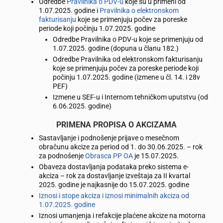
Odredbe
Pravilnika o PDV-u
koje su u primeni od
1.07.2025. godine i
Pravilnika o elektronskom
fakturisanju
koje se primenjuju počev za poreske
periode koji počinju 1.07.2025. godine
Odredbe Pravilnika o PDV-u koje se primenjuju od
1.07.2025. godine (dopuna u članu 182.)
Odredbe Pravilnika od elektronskom fakturisanju
koje se primenjuju počev za poreske periode koji
počinju 1.07.2025. godine (izmene u čl. 14. i 28v
PEF)
Izmene u SEF-u i Internom tehničkom uputstvu (od
6.06.2025. godine)
PRIMENA PROPISA O AKCIZAMA
Sastavljanje i podnošenje prijave o mesečnom
obračunu akcize za period od 1. do 30.06.2025. – rok
za podnošenje
Obrasca PP OA
je 15.07.2025.
Obaveza dostavljanja podataka preko sistema e-
akciza – rok za dostavljanje izveštaja za II kvartal
2025. godine je najkasnije do 15.07.2025. godine
Iznosi i stope akciza i iznosi minimalnih akciza od
1.07.2025. godine
Iznosi umanjenja i refakcije plaćene akcize na motorna