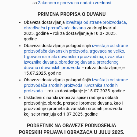
sa
Zakonom o porezu na dodatu vrednost
PRIMENA PROPISA O DUVANU
Obaveza dostavljanja
izveštaja od strane proizvođača,
obrađivača i prerađivača duvana
za drugi kvartal
2025. godine – rok za dostavljanje je 10.07.2025.
godine
Obaveza dostavljanja polugodišnjih
izveštaja od strane
proizvođača duvanskih proizvoda, trgovaca na veliko,
trgovaca na malo duvanskim proizvodima, uvoznika i
izvoznika duvana, obrađenog duvana, prerađenog
duvana i duvanskih proizvoda
– rok za dostavljanje je
15.07.2025. godine
Obaveza dostavljanja polugodišnjih
izveštaja od strane
proizvođača srodnih proizvoda i uvoznika srodnih
proizvoda
– rok za dostavljanje je 15.07.2025. godine
Usklađeni dinarski iznosi za spise i radnje u oblasti
proizvodnje, obrade, prerade i prometa duvana, kao i
proizvodnje i prometa duvanskih i srodnih proizvoda
koji se primenjuju od 1.07.2025. godine
PODSETNIK NA OBAVEZE PODNOŠENJA
PORESKIH PRIJAVA I OBRAZACA U JULU 2025.