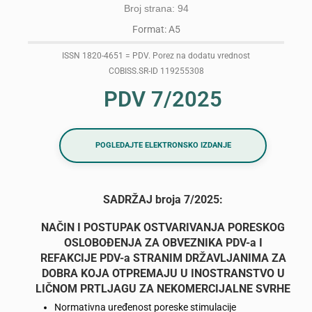
Broj strana: 94
Format: A5
ISSN 1820-4651 = PDV. Porez na dodatu vrednost
COBISS.SR-ID 119255308
PDV 7/2025
POGLEDAJTE ELEKTRONSKO IZDANJE
SADRŽAJ broja 7/2025:
NAČIN I POSTUPAK OSTVARIVANJA PORESKOG
OSLOBOÐENJA ZA OBVEZNIKA PDV-a I
REFAKCIJE PDV-a STRANIM DRŽAVLJANIMA ZA
DOBRA KOJA OTPREMAJU U INOSTRANSTVO U
LIČNOM PRTLJAGU ZA NEKOMERCIJALNE SVRHE
Normativna uređenost poreske stimulacije