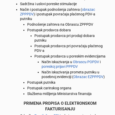
Sadržina i uslovi poreske stimulacije
Način i postupak podnošenja zahteva (
obrazac
ZPPPDV
) i postupak povraćaja plaćenog PDV-a
putniku
Podnošenje zahteva na Obrascu ZPPPDV
Postupak prodavca dobara
Postupak prodavca pri prodaji dobara
putniku
Postupak prodavca pri povraćaju plaćenog
PDV-a
Postupak prodavca u poreskim evidencijama
Način iskazivanja u
Obrascu POPDV
i
poreskoj prijavi PPPDV
Način iskazivanja prometa putniku u
posebnoj evidenciji (
Obrazac EZPPPDV
)
Postupak putnika
Postupak carinskog organa
Službena mišljenja Ministarstva finansija
PRIMENA PROPISA O ELEKTRONSKOM
FAKTURISANJU