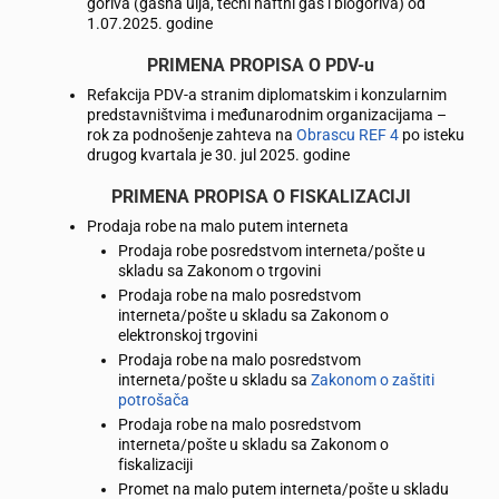
goriva (gasna ulja, tečni naftni gas i biogoriva) od
1.07.2025. godine
PRIMENA PROPISA O PDV-u
Refakcija PDV-a stranim diplomatskim i konzularnim
predstavništvima i međunarodnim organizacijama –
rok za podnošenje zahteva na
Obrascu REF 4
po isteku
drugog kvartala je 30. jul 2025. godine
PRIMENA PROPISA O FISKALIZACIJI
Prodaja robe na malo putem interneta
Prodaja robe posredstvom interneta/pošte u
skladu sa Zakonom o trgovini
Prodaja robe na malo posredstvom
interneta/pošte u skladu sa Zakonom o
elektronskoj trgovini
Prodaja robe na malo posredstvom
interneta/pošte u skladu sa
Zakonom o zaštiti
potrošača
Prodaja robe na malo posredstvom
interneta/pošte u skladu sa Zakonom o
fiskalizaciji
Promet na malo putem interneta/pošte u skladu