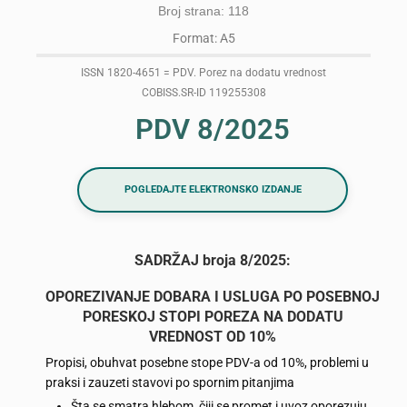
Broj strana: 118
Format: A5
ISSN 1820-4651 = PDV. Porez na dodatu vrednost
COBISS.SR-ID 119255308
PDV 8/2025
POGLEDAJTE ELEKTRONSKO IZDANJE
SADRŽAJ broja 8/2025:
OPOREZIVANJE DOBARA I USLUGA PO POSEBNOJ
PORESKOJ STOPI POREZA NA DODATU
VREDNOST OD 10%
Propisi, obuhvat posebne stope PDV-a od 10%, problemi u
praksi i zauzeti stavovi po spornim pitanjima
Šta se smatra hlebom, čiji se promet i uvoz oporezuju