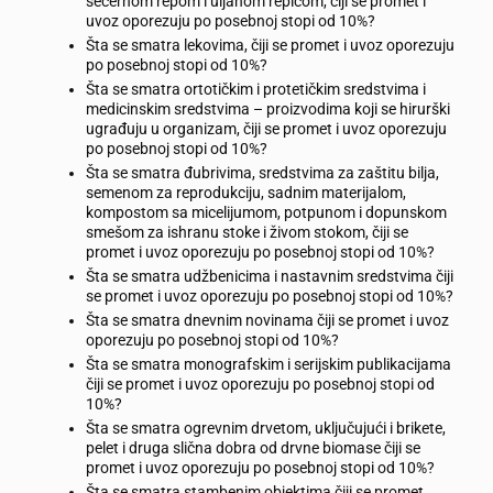
šećernom repom i uljanom repicom, čiji se promet i
uvoz oporezuju po posebnoj stopi od 10%?
Šta se smatra lekovima, čiji se promet i uvoz oporezuju
po posebnoj stopi od 10%?
Šta se smatra ortotičkim i protetičkim sredstvima i
medicinskim sredstvima – proizvodima koji se hirurški
ugrađuju u organizam, čiji se promet i uvoz oporezuju
po posebnoj stopi od 10%?
Šta se smatra đubrivima, sredstvima za zaštitu bilja,
semenom za reprodukciju, sadnim materijalom,
kompostom sa micelijumom, potpunom i dopunskom
smešom za ishranu stoke i živom stokom, čiji se
promet i uvoz oporezuju po posebnoj stopi od 10%?
Šta se smatra udžbenicima i nastavnim sredstvima čiji
se promet i uvoz oporezuju po posebnoj stopi od 10%?
Šta se smatra dnevnim novinama čiji se promet i uvoz
oporezuju po posebnoj stopi od 10%?
Šta se smatra monografskim i serijskim publikacijama
čiji se promet i uvoz oporezuju po posebnoj stopi od
10%?
Šta se smatra ogrevnim drvetom, uključujući i brikete,
pelet i druga slična dobra od drvne biomase čiji se
promet i uvoz oporezuju po posebnoj stopi od 10%?
Šta se smatra stambenim objektima čiji se promet