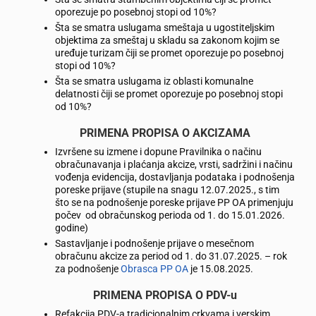
oporezuje po posebnoj stopi od 10%?
Šta se smatra uslugama smeštaja u ugostiteljskim
objektima za smeštaj u skladu sa zakonom kojim se
uređuje turizam čiji se promet oporezuje po posebnoj
stopi od 10%?
Šta se smatra uslugama iz oblasti komunalne
delatnosti čiji se promet oporezuje po posebnoj stopi
od 10%?
PRIMENA PROPISA O AKCIZAMA
Izvršene su izmene i dopune Pravilnika o načinu
obračunavanja i plaćanja akcize, vrsti, sadržini i načinu
vođenja evidencija, dostavljanja podataka i podnošenja
poreske prijave (stupile na snagu 12.07.2025., s tim
što se na podnošenje poreske prijave PP OA primenjuju
počev od obračunskog perioda od 1. do 15.01.2026.
godine)
Sastavljanje i podnošenje prijave o mesečnom
obračunu akcize za period od 1. do 31.07.2025. – rok
za podnošenje
Obrasca PP OA
je 15.08.2025.
PRIMENA PROPISA O PDV-u
Refakcija PDV-a tradicionalnim crkvama i verskim