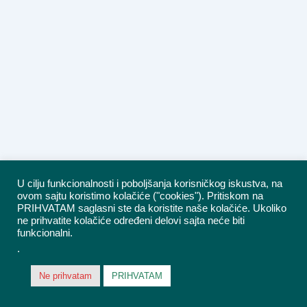
U cilju funkcionalnosti i poboljšanja korisničkog iskustva, na
ovom sajtu koristimo kolačiće ("cookies"). Pritiskom na
PRIHVATAM saglasni ste da koristite naše kolačiće. Ukoliko
ne prihvatite kolačiće određeni delovi sajta neće biti
funkcionalni.
.
Ne prihvatam
PRIHVATAM