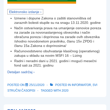
Elektronsko izdanje ›
Izmene i dopune Zakona o zaštiti stanovništva od
zaraznih bolesti stupile su na snagu 13.11.2020. godine
Način ostvarivanja prava na umanjenje osnovice poreza
na zarade za novonastanjenog obveznika i način
obračuna poreza i doprinosa na zarade ovih obveznika
/shodno novodonetom pravilniku, članu 15v ZPDG i
članu 15a Zakona o doprinosima/
Računovodstveno obuhvatanje klasičnog (operativnog)
zakupa u skladu sa novim MSFI 16 – Lizing
Radni i neradni dani u 2021. godini i mogući mesečni
fond sati za 2021. godinu
Detaljan sadržaj ›
POSTED ON
25/11/2020
POSTED IN
INFORMATOR
,
SVI
STRUČNI ČASOPISI
TAGGED WITH
2020