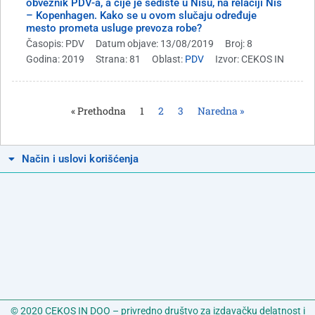
obveznik PDV-a, a čije je sedište u Nišu, na relaciji Niš
– Kopenhagen. Kako se u ovom slučaju određuje
mesto prometa usluge prevoza robe?
Časopis: PDV
Datum objave: 13/08/2019
Broj: 8
Godina: 2019
Strana: 81
Oblast:
PDV
Izvor: CEKOS IN
« Prethodna
1
2
3
Naredna »
Način i uslovi korišćenja
© 2020 CEKOS IN DOO – privredno društvo za izdavačku delatnost i