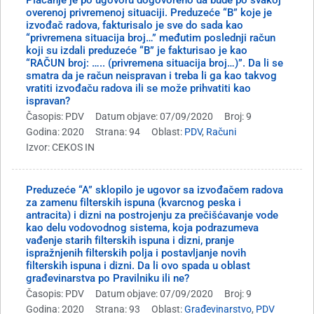
overenoj privremenoj situaciji. Preduzeće “B” koje je
izvođač radova, fakturisalo je sve do sada kao
“privremena situacija broj…” međutim poslednji račun
koji su izdali preduzeće “B” je fakturisao je kao
“RAČUN broj: ….. (privremena situacija broj…)”. Da li se
smatra da je račun neispravan i treba li ga kao takvog
vratiti izvođaču radova ili se može prihvatiti kao
ispravan?
Časopis: PDV
Datum objave: 07/09/2020
Broj: 9
Godina: 2020
Strana: 94
Oblast:
PDV
,
Računi
Izvor: CEKOS IN
Preduzeće “A” sklopilo je ugovor sa izvođačem radova
za zamenu filterskih ispuna (kvarcnog peska i
antracita) i dizni na postrojenju za prečišćavanje vode
kao delu vodovodnog sistema, koja podrazumeva
vađenje starih filterskih ispuna i dizni, pranje
ispražnjenih filterskih polja i postavljanje novih
filterskih ispuna i dizni. Da li ovo spada u oblast
građevinarstva po Pravilniku ili ne?
Časopis: PDV
Datum objave: 07/09/2020
Broj: 9
Godina: 2020
Strana: 93
Oblast:
Građevinarstvo
,
PDV