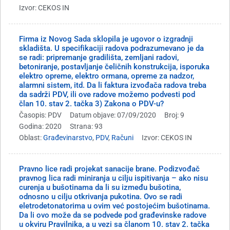
Izvor: CEKOS IN
Firma iz Novog Sada sklopila je ugovor o izgradnji
skladišta. U specifikaciji radova podrazumevano je da
se radi: pripremanje gradilišta, zemljani radovi,
betoniranje, postavljanje čeličnih konstrukcija, isporuka
elektro opreme, elektro ormana, opreme za nadzor,
alarmni sistem, itd. Da li faktura izvođača radova treba
da sadrži PDV, ili ove radove možemo podvesti pod
član 10. stav 2. tačka 3) Zakona o PDV-u?
Časopis: PDV
Datum objave: 07/09/2020
Broj: 9
Godina: 2020
Strana: 93
Oblast:
Građevinarstvo
,
PDV
,
Računi
Izvor: CEKOS IN
Pravno lice radi projekat sanacije brane. Podizvođač
pravnog lica radi miniranja u cilju ispitivanja – ako nisu
curenja u bušotinama da li su između bušotina,
odnosno u cilju otkrivanja pukotina. Ovo se radi
eletrodetonatorima u ovim već postojećim bušotinama.
Da li ovo može da se podvede pod građevinske radove
u okviru Pravilnika, a u vezi sa članom 10. stav 2. tačka