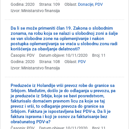
Godina: 2020
Strana: 109
Oblast:
Donacije
,
PDV
Izvor: Ministarstvo finansija
Da li se može primeniti član 19. Zakona o slobodnim
zonama, na robu koja se nalazi u slobodnoj zoni a šalje
se van slobodne zone na oplemenjivanje i nakon
postupka oplemenjivanja se vraća u slobodnu zonu radi
korišćenja za obavljanje delatnosti?
Časopis: PDV
Datum objave: 10/11/2020
Broj: 11
Godina: 2020
Strana: 108
Oblast:
PDV
Izvor: Ministarstvo finansija
Preduzeće iz Holandije vrši prevoz robe do granice sa
Srbijom. Međutim, došlo je do odlaganja u prevozu, pa
je preduzeće iz Srbije, koje se bavi posredstvom,
fakturisalo domaćem pravnom licu za koje se taj
prevoz i vrši, to odlaganje prevoza do granice sa
Srbijom. Faktura je ispostavljena bez PDV-a. Da li je
faktura ispravna i koji je osnov za fakturisanje bez
obračunatog PDV-a?
Časopis: PDV
Datum objave: 10/11/2020
Broj: 11