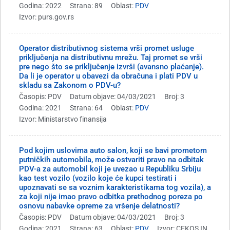
Godina: 2022
Strana: 89
Oblast:
PDV
Izvor: purs.gov.rs
Operator distributivnog sistema vrši promet usluge
priključenja na distributivnu mrežu. Taj promet se vrši
pre nego što se priključenje izvrši (avansno plaćanje).
Da li je operator u obavezi da obračuna i plati PDV u
skladu sa Zakonom o PDV-u?
Časopis: PDV
Datum objave: 04/03/2021
Broj: 3
Godina: 2021
Strana: 64
Oblast:
PDV
Izvor: Ministarstvo finansija
Pod kojim uslovima auto salon, koji se bavi prometom
putničkih automobila, može ostvariti pravo na odbitak
PDV-a za automobil koji je uvezao u Republiku Srbiju
kao test vozilo (vozilo koje će kupci testirati i
upoznavati se sa voznim karakteristikama tog vozila), a
za koji nije imao pravo odbitka prethodnog poreza po
osnovu nabavke opreme za vršenje delatnosti?
Časopis: PDV
Datum objave: 04/03/2021
Broj: 3
Godina: 2021
Strana: 63
Oblast:
PDV
Izvor: CEKOS IN