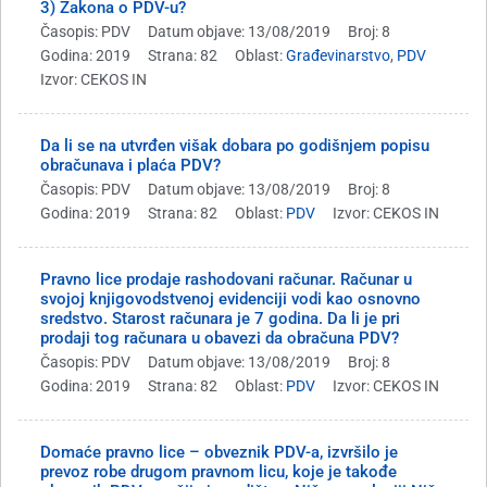
3) Zakona o PDV-u?
Časopis: PDV
Datum objave: 13/08/2019
Broj: 8
Godina: 2019
Strana: 82
Oblast:
Građevinarstvo
,
PDV
Izvor: CEKOS IN
Da li se na utvrđen višak dobara po godišnjem popisu
obračunava i plaća PDV?
Časopis: PDV
Datum objave: 13/08/2019
Broj: 8
Godina: 2019
Strana: 82
Oblast:
PDV
Izvor: CEKOS IN
Pravno lice prodaje rashodovani računar. Računar u
svojoj knjigovodstvenoj evidenciji vodi kao osnovno
sredstvo. Starost računara je 7 godina. Da li je pri
prodaji tog računara u obavezi da obračuna PDV?
Časopis: PDV
Datum objave: 13/08/2019
Broj: 8
Godina: 2019
Strana: 82
Oblast:
PDV
Izvor: CEKOS IN
Domaće pravno lice – obveznik PDV-a, izvršilo je
prevoz robe drugom pravnom licu, koje je takođe