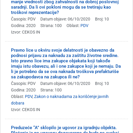
manje vrednosti zbog zahvalnosti na dobroj poslovnoj
saradnji. Da li ovi pokloni mogu da se tretiraju kao
troškovi reprezentacije?
Časopis: PDV
Datum objave: 06/10/2020
Broj: 10
Godina: 2020
Strana: 100
Oblast:
PDV
Izvor: CEKOS IN
Pravno lice u okviru svoje delatnosti je obavezno da
podnosi prijavu za naknadu za zaštitu životne sredine.
Isto pravno lice ima zakupce objekata koji takođe
imaju istu obavezu, ali i one zakupce koji je nemaju. Da
li je potrebno da se ova naknada troškova prefakturiše
sa zakupodavca na zakupca ili ne?
Časopis: PDV
Datum objave: 06/10/2020
Broj: 10
Godina: 2020
Strana: 100
Oblast:
PDV
,
Zakon o naknadama za korišćenje javnih
dobara
Izvor: CEKOS IN
Preduzeće “A” sklopilo je ugovor za igradnju objekta.
Plaćanje je po ugovoru dogovoreno da bude po svakoj