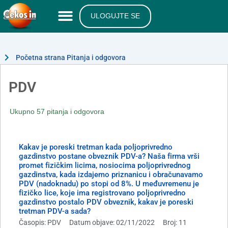
ULOGUJTE SE
Početna strana Pitanja i odgovora
PDV
Ukupno 57 pitanja i odgovora
Kakav je poreski tretman kada poljoprivredno
gazdinstvo postane obveznik PDV-a? Naša firma vrši
promet fizičkim licima, nosiocima poljoprivrednog
gazdinstva, kada izdajemo priznanicu i obračunavamo
PDV (nadoknadu) po stopi od 8%. U međuvremenu je
fizičko lice, koje ima registrovano poljoprivredno
gazdinstvo postalo PDV obveznik, kakav je poreski
tretman PDV-a sada?
Časopis: PDV
Datum objave: 02/11/2022
Broj: 11