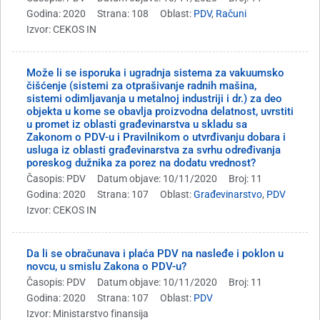
Godina: 2020
Strana: 108
Oblast:
PDV
,
Računi
Izvor: CEKOS IN
Može li se isporuka i ugradnja sistema za vakuumsko
čišćenje (sistemi za otprašivanje radnih mašina,
sistemi odimljavanja u metalnoj industriji i dr.) za deo
objekta u kome se obavlja proizvodna delatnost, uvrstiti
u promet iz oblasti građevinarstva u skladu sa
Zakonom o PDV-u i Pravilnikom o utvrđivanju dobara i
usluga iz oblasti građevinarstva za svrhu određivanja
poreskog dužnika za porez na dodatu vrednost?
Časopis: PDV
Datum objave: 10/11/2020
Broj: 11
Godina: 2020
Strana: 107
Oblast:
Građevinarstvo
,
PDV
Izvor: CEKOS IN
Da li se obračunava i plaća PDV na nasleđe i poklon u
novcu, u smislu Zakona o PDV-u?
Časopis: PDV
Datum objave: 10/11/2020
Broj: 11
Godina: 2020
Strana: 107
Oblast:
PDV
Izvor: Ministarstvo finansija