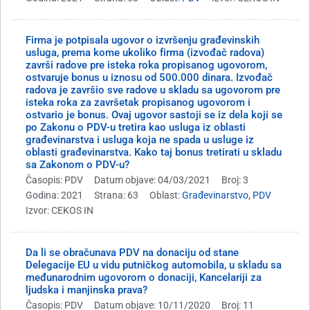
Firma je potpisala ugovor o izvršenju građevinskih
usluga, prema kome ukoliko firma (izvođač radova)
završi radove pre isteka roka propisanog ugovorom,
ostvaruje bonus u iznosu od 500.000 dinara. Izvođač
radova je završio sve radove u skladu sa ugovorom pre
isteka roka za završetak propisanog ugovorom i
ostvario je bonus. Ovaj ugovor sastoji se iz dela koji se
po Zakonu o PDV-u tretira kao usluga iz oblasti
građevinarstva i usluga koja ne spada u usluge iz
oblasti građevinarstva. Kako taj bonus tretirati u skladu
sa Zakonom o PDV-u?
Časopis: PDV
Datum objave: 04/03/2021
Broj: 3
Godina: 2021
Strana: 63
Oblast:
Građevinarstvo
,
PDV
Izvor: CEKOS IN
Da li se obračunava PDV na donaciju od stane
Delegacije EU u vidu putničkog automobila, u skladu sa
međunarodnim ugovorom o donaciji, Kancelariji za
ljudska i manjinska prava?
Časopis: PDV
Datum objave: 10/11/2020
Broj: 11