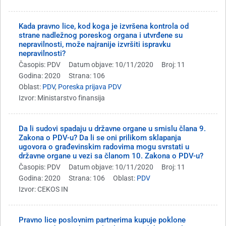
Kada pravno lice, kod koga je izvršena kontrola od
strane nadležnog poreskog organa i utvrđene su
nepravilnosti, može najranije izvršiti ispravku
nepravilnosti?
Časopis: PDV
Datum objave: 10/11/2020
Broj: 11
Godina: 2020
Strana: 106
Oblast:
PDV
,
Poreska prijava PDV
Izvor: Ministarstvo finansija
Da li sudovi spadaju u državne organe u smislu člana 9.
Zakona o PDV-u? Da li se oni prilikom sklapanja
ugovora o građevinskim radovima mogu svrstati u
državne organe u vezi sa članom 10. Zakona o PDV-u?
Časopis: PDV
Datum objave: 10/11/2020
Broj: 11
Godina: 2020
Strana: 106
Oblast:
PDV
Izvor: CEKOS IN
Pravno lice poslovnim partnerima kupuje poklone