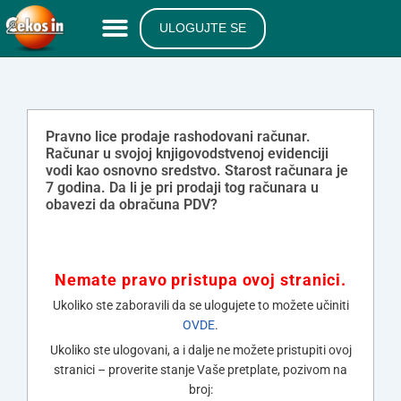
ULOGUJTE SE
Pravno lice prodaje rashodovani računar.
Računar u svojoj knjigovodstvenoj evidenciji
vodi kao osnovno sredstvo. Starost računara je
7 godina. Da li je pri prodaji tog računara u
obavezi da obračuna PDV?
Nemate pravo pristupa ovoj stranici.
Ukoliko ste zaboravili da se ulogujete to možete učiniti
OVDE
.
Ukoliko ste ulogovani, a i dalje ne možete pristupiti ovoj
stranici – proverite stanje Vaše pretplate, pozivom na
broj: