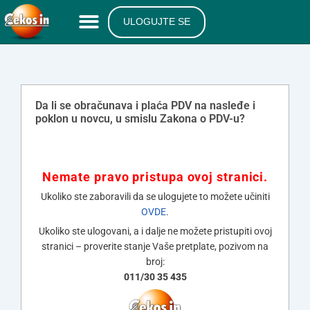
ULOGUJTE SE
Da li se obračunava i plaća PDV na nasleđe i
poklon u novcu, u smislu Zakona o PDV-u?
Nemate pravo pristupa ovoj stranici.
Ukoliko ste zaboravili da se ulogujete to možete učiniti
OVDE
.
Ukoliko ste ulogovani, a i dalje ne možete pristupiti ovoj
stranici – proverite stanje Vaše pretplate, pozivom na
broj:
011/30 35 435