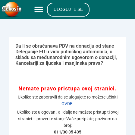
ULOGUJTE SE
Da li se obračunava PDV na donaciju od stane
Delegacije EU u vidu putničkog automobila, u
skladu sa međunarodnim ugovorom o donaciji,
Kancelariji za ljudska i manjinska prava?
Nemate pravo pristupa ovoj stranici.
Ukoliko ste zaboravili da se ulogujete to možete učiniti
OVDE
.
Ukoliko ste ulogovani, a i dalje ne možete pristupiti ovoj
stranici – proverite stanje Vaše pretplate, pozivom na
broj:
011/30 35 435