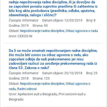
radnje nepoštovanja radne discipline, ili je dovoljno da
se zaposleni ponaša suprotno pravilima ili zahtevima iz
bilo kog akta poslodavca (pravilnika, odluke, uputstva,
obaveštenja, naloga i slično)?
Časopis: Informator
Datum objave: 12/03/2019
Broj: 8
Godina: 2019
Strana: 93
Oblast:
Nepoštovanje radne discipline
,
Otkaz ugovora o radu
Izvor: CEKOS IN
Da li se može smatrati nepoštovanjem radne discipline,
što može biti osnov za otkaz ugovora o radu, ako
zaposleni odbije da radi prekovremeno jer nisu
zadovoljeni razlozi za uvođenje prekovremenog rada iz
člana 53. Zakona o radu?
Časopis: Informator
Datum objave: 25/10/2018
Broj: 25
Godina: 2018
Strana: 123
Oblast:
Nepoštovanje radne discipline
,
Otkaz ugovora o
radu
,
Radni odnosi
Izvor: Apelacioni sud u Beogradu, Prvi osnovni sud u
Beogradu