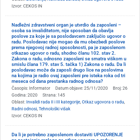
Izvor: CEKOS IN
Nadležni zdravstveni organ je utvrdio da zaposleni –
osoba sa invaliditetom, nije sposoban da obavlja
poslove za koje je sa poslodavcem zaključio ugovor o
radu. Poslodavac nije mogao da mu obezbedi poslove
prema njegovoj radnoj sposobnosti, pa je zaposlenom
otkazao ugovor o radu, shodno članu 102. stav 2.
Zakona o radu, odnosno zaposleni se smatra viškom u
smislu člana 179. stav 5. tačka 1) Zakona o radu. Da li
poslodavac može da zaposli drugo lice na poslovima
na kojima je radio ovaj zaposleni pre isteka roka od tri
meseca od dana prestanka radnog odnosa?
Časopis: Informator
Datum objave: 25/11/2020
Broj: 26
Godina: 2020
Strana: 145
Oblast:
Invalidi rada II i III kategorije
,
Otkaz ugovora o radu
,
Radni odnosi
,
Tehnološki višak
Izvor: CEKOS IN
Da li je potrebno zaposlenom dostaviti UPOZORENJE