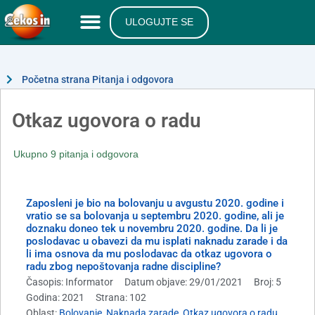
ULOGUJTE SE
Početna strana Pitanja i odgovora
Otkaz ugovora o radu
Ukupno 9 pitanja i odgovora
Zaposleni je bio na bolovanju u avgustu 2020. godine i
vratio se sa bolovanja u septembru 2020. godine, ali je
doznaku doneo tek u novembru 2020. godine. Da li je
poslodavac u obavezi da mu isplati naknadu zarade i da
li ima osnova da mu poslodavac da otkaz ugovora o
radu zbog nepoštovanja radne discipline?
Časopis: Informator
Datum objave: 29/01/2021
Broj: 5
Godina: 2021
Strana: 102
Oblast:
Bolovanje
,
Naknada zarade
,
Otkaz ugovora o radu