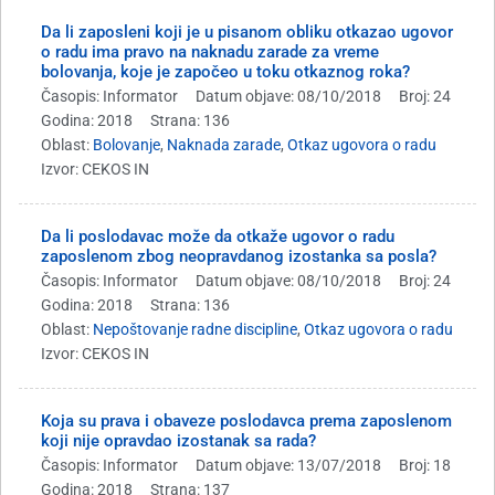
Da li zaposleni koji je u pisanom obliku otkazao ugovor
o radu ima pravo na naknadu zarade za vreme
bolovanja, koje je započeo u toku otkaznog roka?
Časopis: Informator
Datum objave: 08/10/2018
Broj: 24
Godina: 2018
Strana: 136
Oblast:
Bolovanje
,
Naknada zarade
,
Otkaz ugovora o radu
Izvor: CEKOS IN
Da li poslodavac može da otkaže ugovor o radu
zaposlenom zbog neopravdanog izostanka sa posla?
Časopis: Informator
Datum objave: 08/10/2018
Broj: 24
Godina: 2018
Strana: 136
Oblast:
Nepoštovanje radne discipline
,
Otkaz ugovora o radu
Izvor: CEKOS IN
Koja su prava i obaveze poslodavca prema zaposlenom
koji nije opravdao izostanak sa rada?
Časopis: Informator
Datum objave: 13/07/2018
Broj: 18
Godina: 2018
Strana: 137