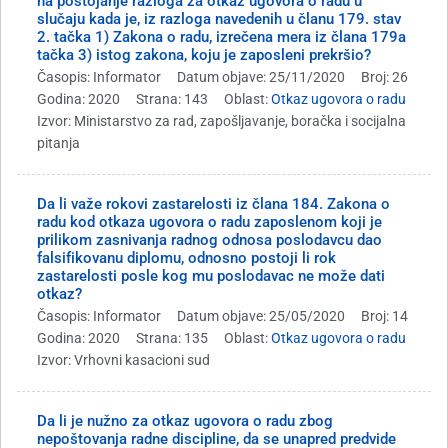
na postojanje razloga za otkaz ugovora o radu u
slučaju kada je, iz razloga navedenih u članu 179. stav
2. tačka 1) Zakona o radu, izrečena mera iz člana 179a
tačka 3) istog zakona, koju je zaposleni prekršio?
Časopis: Informator
Datum objave: 25/11/2020
Broj: 26
Godina: 2020
Strana: 143
Oblast:
Otkaz ugovora o radu
Izvor: Ministarstvo za rad, zapošljavanje, boračka i socijalna
pitanja
Da li važe rokovi zastarelosti iz člana 184. Zakona o
radu kod otkaza ugovora o radu zaposlenom koji je
prilikom zasnivanja radnog odnosa poslodavcu dao
falsifikovanu diplomu, odnosno postoji li rok
zastarelosti posle kog mu poslodavac ne može dati
otkaz?
Časopis: Informator
Datum objave: 25/05/2020
Broj: 14
Godina: 2020
Strana: 135
Oblast:
Otkaz ugovora o radu
Izvor: Vrhovni kasacioni sud
Da li je nužno za otkaz ugovora o radu zbog
nepoštovanja radne discipline, da se unapred predvide