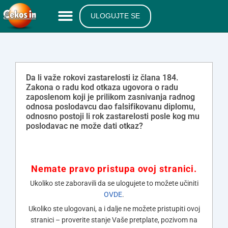
ULOGUJTE SE
Da li važe rokovi zastarelosti iz člana 184.
Zakona o radu kod otkaza ugovora o radu
zaposlenom koji je prilikom zasnivanja radnog
odnosa poslodavcu dao falsifikovanu diplomu,
odnosno postoji li rok zastarelosti posle kog mu
poslodavac ne može dati otkaz?
Nemate pravo pristupa ovoj stranici.
Ukoliko ste zaboravili da se ulogujete to možete učiniti
OVDE
.
Ukoliko ste ulogovani, a i dalje ne možete pristupiti ovoj
stranici – proverite stanje Vaše pretplate, pozivom na