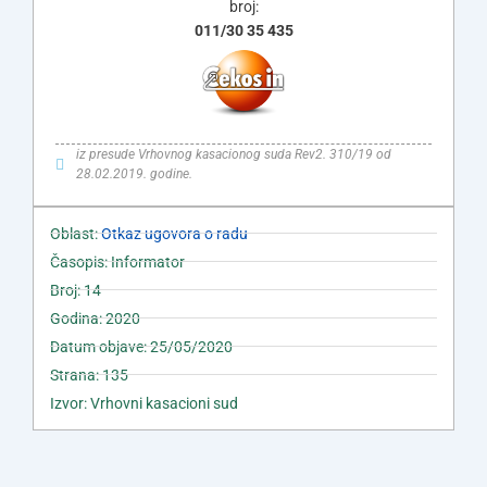
broj:
011/30 35 435
iz presude Vrhovnog kasacionog suda Rev2. 310/19 od
28.02.2019. godine.
Oblast:
Otkaz ugovora o radu
Časopis: Informator
Broj: 14
Godina: 2020
Datum objave: 25/05/2020
Strana: 135
Izvor: Vrhovni kasacioni sud