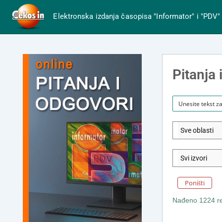
Elektronska izdanja časopisa "Informator" i "PDV"
Pitanja 
Poništi
Nađeno 1224 rez