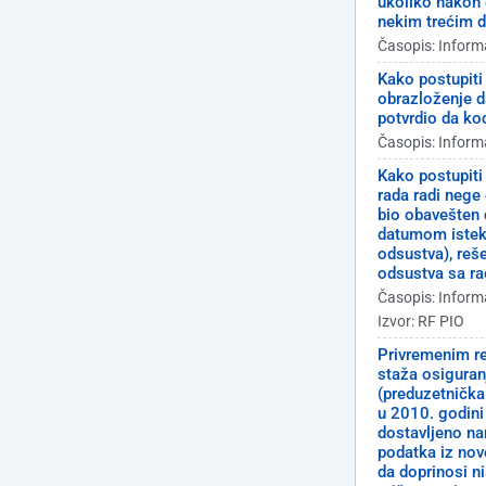
ukoliko nakon
nekim trećim 
Časopis: Inform
Kako postupiti
obrazloženje da
potvrdio da ko
Časopis: Inform
Kako postupit
rada radi nege
bio obavešten 
datumom istek
odsustva), reš
odsustva sa ra
Časopis: Inform
Izvor: RF PIO
Privremenim re
staža osiguran
(preduzetnička
u 2010. godini
dostavljeno nam
podatka iz nov
da doprinosi n