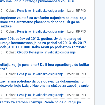
iko ima i drugih razloga privremenosti koji su u
19
Oblast:
Penzijsko i invalidsko osiguranje
Izvor: RF PIO
 doprinose za staž sa uvećanim trajanjem po stopi koja
cirani staž srazmerno plaćenom doprinosu ili ga ne
razlike.
18
Oblast:
Penzijsko i invalidsko osiguranje
Izvor: RF PIO
snov 206, počev od 2013. godine. Uvidom u pregled
guranja konstatovano je da za period od 2013. do 2017.
rihoda je 101101000. Kako rešiti po podnetom zahtevu?
18
Oblast:
CROSO
,
Penzijsko i invalidsko osiguranje
ditelja koji je penzioner? Da li ima ograničenja do koliko
kaza?
18
Oblast:
Penzijsko i invalidsko osiguranje
Izvor: RF PIO
državljanina potrebno da poslodavac uz dokumentaciju
 dozvole, koju izdaje Nacionalna služba za zapošljavanje
17
Oblast:
Penzijsko i invalidsko osiguranje
Izvor: RF PIO
ahtev za starosnu penziju. Paralelno osiguranju po