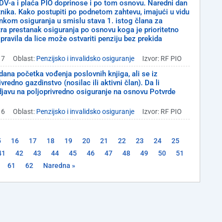
DV-a i plaća PIO doprinose i po tom osnovu. Naredni dan
tnika. Kako postupiti po podnetom zahtevu, imajući u vidu
nkom osiguranja u smislu stava 1. istog člana za
ra prestanak osiguranja po osnovu koga je prioritetno
avila da lice može ostvariti penziju bez prekida
17
Oblast:
Penzijsko i invalidsko osiguranje
Izvor: RF PIO
dana početka vođenja poslovnih knjiga, ali se iz
edno gazdinstvo (nosilac ili aktivni član). Da li
 odjavu na poljoprivredno osiguranje na osnovu Potvrde
16
Oblast:
Penzijsko i invalidsko osiguranje
Izvor: RF PIO
5
16
17
18
19
20
21
22
23
24
25
41
42
43
44
45
46
47
48
49
50
51
61
62
Naredna »