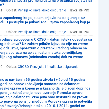
podnese zahtev za promenu datuma prestanka svojstva sa
om?
21
Oblast:
Penzijsko i invalidsko osiguranje
Izvor: RF PIO
 za zaposlenog koga je sam prijavio na osiguranje, uz
di. U postupku je pribavljena i Izjava zaposlenog koji je
20
Oblast:
Penzijsko i invalidsko osiguranje
Izvor: RF PIO
m odjave sproveden u CROSO – datum isteka odsustva sa
og odsustva? Uz zahtev prilaže izjavu da nije na vreme
kog odsustva, sporazum o prestanku radnog odnosa sa
vanja sporazuma upisan datum isteka porodiljskog
diljskog odsustva (minimalna zarada) dok za vreme
20
Oblast:
CROSO
,
Penzijsko i invalidsko osiguranje
novu navršenih 65 godina života i više od 15 godina
. god. po osnovu obavljanja samostalne delatnosti
reske uprave u kojem je iskazano da je plaćen doprinos
penzije zatraženo je novo uverenje Poreske uprave i
vljanja delatnosti. Više puta smo insistirali na proveri
to pravo na penziju, međutim Poreska uprava je potvrdila
ništavanje/brisanje staža u 2010. i 2011. godini ne