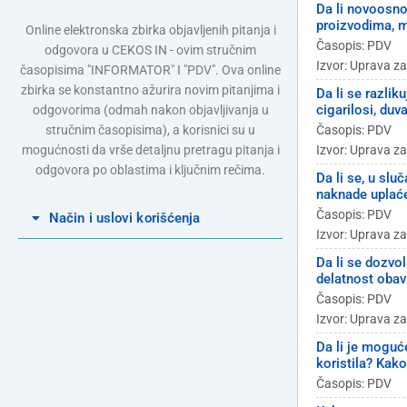
Da li novoosno
proizvodima, m
Online elektronska zbirka objavljenih pitanja i
Časopis: PDV
odgovora u CEKOS IN - ovim stručnim
Izvor: Uprava z
časopisima "INFORMATOR" I "PDV". Ova online
zbirka se konstantno ažurira novim pitanjima i
Da li se razlik
cigarilosi, duv
odgovorima (odmah nakon objavljivanja u
stručnim časopisima), a korisnici su u
Časopis: PDV
mogućnosti da vrše detaljnu pretragu pitanja i
Izvor: Uprava z
odgovora po oblastima i ključnim rečima.
Da li se, u sl
naknade uplaće
Časopis: PDV
Način i uslovi korišćenja
Izvor: Uprava z
Da li se dozvo
delatnost obav
Časopis: PDV
Izvor: Uprava z
Da li je moguć
koristila? Kako
Časopis: PDV