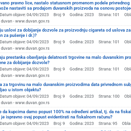
vano pravno lice, nastalo statusnom promenom podele privrednog 
ože nastaviti sa prodajom duvanskih proizvoda na osnovu postoje
Datum objave: 04/09/2023
Broj: 9
Godina: 2023
Strana: 101
Obl
a duvan - www.duvan.gov.rs
uju uslovi za dobijanje dozvole za proizvodnju cigareta od uslova z
an za pušenje i dr.)?
Datum objave: 04/09/2023
Broj: 9
Godina: 2023
Strana: 101
Obl
a duvan - www.duvan.gov.rs
učaju prestanka obavljanja delatnosti trgovine na malo duvanskim pr
ne za dobijanje dozvole?
Datum objave: 04/09/2023
Broj: 9
Godina: 2023
Strana: 101
Obl
a duvan - www.duvan.gov.rs
la za trgovinu na malo duvanskim proizvodima data privrednom subj
ljao u istom objektu?
Datum objave: 04/09/2023
Broj: 9
Godina: 2023
Strana: 100
Obl
a duvan - www.duvan.gov.rs
e da kupcima damo popust 100% na određeni artikal, tj. da na fisk
 je ispravno ovaj popust evidentirati na fiskalnom računu?
Datum objave: 04/09/2023
Broj: 9
Godina: 2023
Strana: 95
Obla