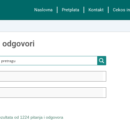
Naslovna
Pretplata
Kontakt
Cekos in
i odgovori
ultata od 1224 pitanja i odgovora