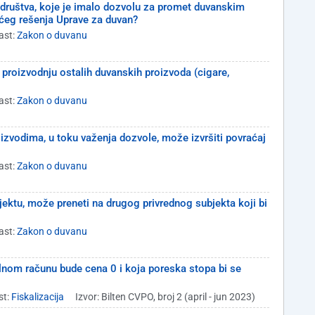
društva, koje je imalo dozvolu za promet duvanskim
ćeg rešenja Uprave za duvan?
ast:
Zakon o duvanu
a proizvodnju ostalih duvanskih proizvoda (cigare,
ast:
Zakon o duvanu
oizvodima, u toku važenja dozvole, može izvršiti povraćaj
ast:
Zakon o duvanu
ektu, može preneti na drugog privrednog subjekta koji bi
ast:
Zakon o duvanu
alnom računu bude cena 0 i koja poreska stopa bi se
st:
Fiskalizacija
Izvor: Bilten CVPO, broj 2 (april - jun 2023)