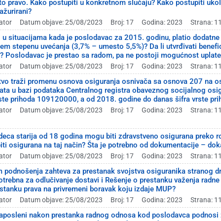
ato pravo. Kako postupiti u konkretnom slučaju? Kako postupiti ukol
žurirani?
ator
Datum objave: 25/08/2023
Broj: 17
Godina: 2023
Strana: 1
 u situacijama kada je poslodavac za 2015. godinu, platio dodatne
m stepenu uvećanja (3,7% – umesto 5,5%)? Da li utvrđivati benefi
e? Poslodavac je prestao sa radom, pa ne postoji mogućnost uplate 
ator
Datum objave: 25/08/2023
Broj: 17
Godina: 2023
Strana: 1
tvo traži promenu osnova osiguranja osnivača sa osnova 207 na o
lata u bazi podataka Centralnog registra obaveznog socijalnog osi
rste prihoda 109120000, a od 2018. godine do danas šifra vrste p
ator
Datum objave: 25/08/2023
Broj: 17
Godina: 2023
Strana: 1
 deca starija od 18 godina mogu biti zdravstveno osigurana preko ro
ti osigurana na taj način? Šta je potrebno od dokumentacije – do
ator
Datum objave: 25/08/2023
Broj: 17
Godina: 2023
Strana: 1
kom podnošenja zahteva za prestanak svojstva osiguranika stranog 
potrebna za odlučivanje dostavi i Rešenje o prestanku važenja radne
estanku prava na privremeni boravak koju izdaje MUP?
ator
Datum objave: 25/08/2023
Broj: 17
Godina: 2023
Strana: 1
aposleni nakon prestanka radnog odnosa kod poslodavca podnosi z