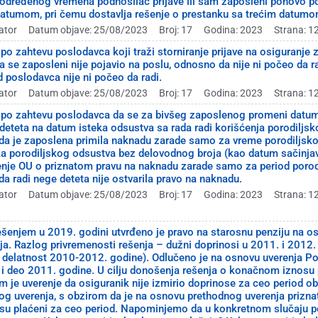
 određenog vremena podnosilac prijave ili sam zaposleni ponovo 
datumom, pri čemu dostavlja rešenje o prestanku sa trećim datum
ator
Datum objave: 25/08/2023
Broj: 17
Godina: 2023
Strana: 1
 po zahtevu poslodavca koji traži storniranje prijave na osiguranje
 se zaposleni nije pojavio na poslu, odnosno da nije ni počeo da ra
d poslodavca nije ni počeo da radi.
ator
Datum objave: 25/08/2023
Broj: 17
Godina: 2023
Strana: 1
i po zahtevu poslodavca da se za bivšeg zaposlenog promeni datu
 deteta na datum isteka odsustva sa rada radi korišćenja porodiljsk
da je zaposlena primila naknadu zarade samo za vreme porodiljs
a porodiljskog odsustva bez delovodnog broja (kao datum sačinja
enje OU o priznatom pravu na naknadu zarade samo za period poro
da radi nege deteta nije ostvarila pravo na naknadu.
ator
Datum objave: 25/08/2023
Broj: 17
Godina: 2023
Strana: 1
šenjem u 2019. godini utvrđeno je pravo na starosnu penziju na os
ja. Razlog privremenosti rešenja – dužni doprinosi u 2011. i 2012
 delatnost 2010-2012. godine). Odlučeno je na osnovu uverenja Po
 i deo 2011. godine. U cilju donošenja rešenja o konačnom iznosu 
 je uverenje da osiguranik nije izmirio doprinose za ceo period oba
og uverenja, s obzirom da je na osnovu prethodnog uverenja prizna
isu plaćeni za ceo period. Napominjemo da u konkretnom slučaju po