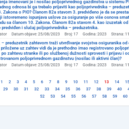
nja imenovani je i nosilac poljoprivrednog gazdinstva u sistemu P
adnog odnosa bi ga trebalo prijaviti kao poljoprivrednika – preduze
3. Zakona o PIO? Članom 82a stavom 3. predviđeno je da se presta
ji istovremeno ispunjava uslove za osiguranje po više osnova smat
adu sa članom 10. Zakona. Članom 82a stavom 4. kao izuzetak od pr
e predviđen i slučaj poljoprivrednika – preduzetnika.
ator
Datum objave: 25/08/2023
Broj: 17
Godina: 2023
Strana: 1
k – preduzetnik zahtevom traži utvrđivanje svojstva osiguranika od 
riložene uz zahtev vidi da je prethodno imao registrovano poljoprivr
 po zahtevu stranke ili po službenoj dužnosti sprovesti i prijavu i
strovanom poljoprivrednom gazdinstvu (nosilac ili aktivni član)?
ator
Datum objave: 25/08/2023
Broj: 17
Godina: 2023
Strana: 1
1
2
3
4
5
6
7
8
9
10
11
12
13
14
1
29
30
31
32
33
34
35
36
37
38
39
40
52
53
54
55
56
57
58
59
60