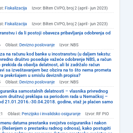
st:
Fiskalizacija
Izvor: Bilten CVPO, broj 2 (april - jun 2023)
st:
Fiskalizacija
Izvor: Bilten CVPO, broj 2 (april - jun 2023)
transtvu i da li postoji obaveza pribavljanja odobrenja od
6
Oblast:
Devizno poslovanje
Izvor: NBS
za na računu kod banke u inostranstvu (u daljem tekstu:
privredno društvo poseduje važeće odobrenje NBS, a račun
prekida da obavlja delatnost, ali bi zadržalo račun
stavi sa izveštavanjem bez obzira na to što nema prometa
ra prekršajem u smislu deviznih propisa?
5
Oblast:
Devizno poslovanje
Izvor: NBS
iguranika samostalnih delatnosti – vlasnika privrednog
dnom društvu) preklapa sa periodom rada u Nemačkoj –
od 21.01.2016.-30.04.2018. godine, staž je plaćen samo
21
Oblast:
Penzijsko i invalidsko osiguranje
Izvor: RF PIO
omenu datuma prestanka svojstva osiguranika i nakon
 (Rešenjem o prestanku radnog odnosa), kako postupiti