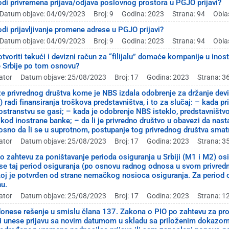
di privremena prijava/odjava poslovnog prostora u PGJO prijavi?
Datum objave: 04/09/2023
Broj: 9
Godina: 2023
Strana: 94
Obla
di prijavljivanje promene adrese u PGJO prijavi?
Datum objave: 04/09/2023
Broj: 9
Godina: 2023
Strana: 94
Obla
tvoriti tekući i devizni račun za “filijalu” domaće kompanije u inos
 Srbije po tom osnovu?
ator
Datum objave: 25/08/2023
Broj: 17
Godina: 2023
Strana: 3
e privrednog društva kome je NBS izdala odobrenje za držanje devi
 radi finansiranja troškova predstavništva, i to za slučaj: – kada 
stranstvu se gasi; – kada je odobrenje NBS isteklo, predstavništvo 
 kod inostrane banke; – da li je privredno društvo u obavezi da na
osno da li se u suprotnom, postupanje tog privrednog društva smat
ator
Datum objave: 25/08/2023
Broj: 17
Godina: 2023
Strana: 3
po zahtevu za poništavanje perioda osiguranja u Srbiji (M1 i M2) os
se taj period osiguranja (po osnovu radnog odnosa u svom privre
j je potvrđen od strane nemačkog nosioca osiguranja. Za period 
u.
ator
Datum objave: 25/08/2023
Broj: 17
Godina: 2023
Strana: 1
onese rešenje u smislu člana 137. Zakona o PIO po zahtevu za pr
i unese prijavu sa novim datumom u skladu sa priloženim dokazom