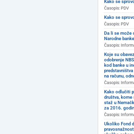
Kako se sprovo
Časopis: PDV
Kako se sprovo
Časopis: PDV
Da li se može o
Narodne banke
Časopis: Inform
Koje su obavez
odobrenje NBS)
kod banke u ino
predstavništva
na računu, odn
Časopis: Inform
Kako odlučiti 
društva, kome 
staž u Nemačko
za 2016. godin
Časopis: Inform
Ukoliko Fond d
pravosnažnost