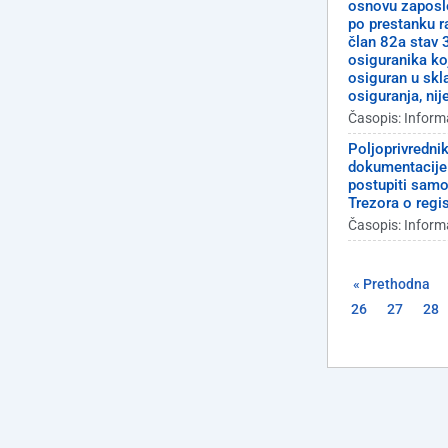
osnovu zaposle
po prestanku r
član 82a stav 
osiguranika ko
osiguran u skl
osiguranja, nij
Časopis: Inform
Poljoprivredni
dokumentacije p
postupiti samo
Trezora o regi
Časopis: Inform
« Prethodna
26
27
28