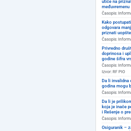
utiče na prizn
međuvremenu a
Časopis: Inform
Kako postupati
odgovara manje
priznati uopšt
Časopis: Inform
Privredno druš
doprinosa i up
godine šifra v
Časopis: Inform
Izvor: RF PIO
Da li invalidna
godina mogu bi
Časopis: Inform
Da li je prili
koja je inače 
i Rešenje o pr
Časopis: Inform
Osiguranik – z