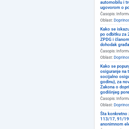
automobilu i t
ugovorom o po
Časopis: Inform
Oblast:
Doprinos
Kako se iskaz
po odbitku za 
ZPDG i članom
dohodak građ
Časopis: Inform
Oblast:
Doprinos
Kako se popunj
osiguranje na 
socijalno osig
godinu), za no
Zakona o dopri
godišnjeg por
Časopis: Inform
Oblast:
Doprinos
Šta konkretno z
113/17, 91/19,
anonimnom elek