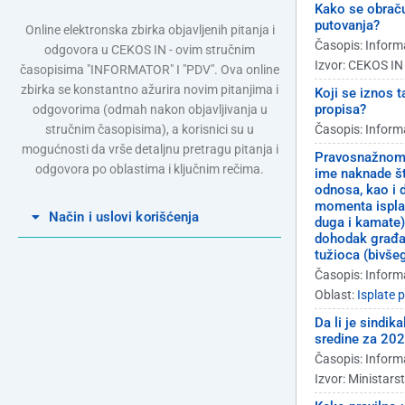
Kako se obraču
putovanja?
Online elektronska zbirka objavljenih pitanja i
Časopis: Inform
odgovora u CEKOS IN - ovim stručnim
Izvor: CEKOS IN
časopisima "INFORMATOR" I "PDV". Ova online
zbirka se konstantno ažurira novim pitanjima i
Koji se iznos 
propisa?
odgovorima (odmah nakon objavljivanja u
stručnim časopisima), a korisnici su u
Časopis: Inform
mogućnosti da vrše detaljnu pretragu pitanja i
Pravosnažnom 
odgovora po oblastima i ključnim rečima.
ime naknade št
odnosa, kao i 
momenta isplat
Način i uslovi korišćenja
duga i kamate)
dohodak građan
tužioca (bivše
Časopis: Inform
Oblast:
Isplate
Da li je sindik
sredine za 202
Časopis: Inform
Izvor: Ministars