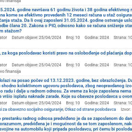
tvo finansija
5.2024. godine navršava 61 godinu života i 38 godina efektivnog r
a kome se efektivno provedenih 12 meseci računa u staž osiguran
anja staža. Da li ovaj zaposleni 31.05.2024. godine ostvaruje uslo
edbe člana 20. Zakona o PIO, odnosno kako se računa sniženje sta
nim stažom?
ator
Datum objave: 25/04/2024
Broj: 10
Godina: 2024
Strana: 1
i, za koga poslodavac koristi pravo na oslobođenje od plaćanja dop
ator
Datum objave: 25/04/2024
Broj: 10
Godina: 2024
Strana: 1
tvo finansija
olazi na posao počev od 13.12.2023. godine, bez obrazloženja. D
u shodno kolektivnom ugovoru poslodavca, zbog neopravdanog izos
o radu i dalje u radnom odnosu. Za vreme za koje zaposlena nema o
e vršio isplatu naknade zarade. Koje su obaveze poslodavca u ovo
ator
Datum objave: 25/04/2024
Broj: 10
Godina: 2024
Strana: 1
i za obavezno socijalno osiguranje
,
Otkaz od strane poslodavca
Izvor
prestanku radnog odnosa predviđeno je da se zaposlenom do dana
sporazumom, predviđena je i mogućnost da se tom zaposlenom, na
svojine na automobilu koji pripada poslodavcu, pri čemu bi poslod