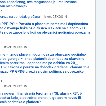
nosa zaposlenog, ova mogućnost je i realizovana
an ovih davanja?
04
porezu na dohodak građana
Izvor: CEKOS IN
cu PPP-PO – Potvrda o plaćenim porezima i doprinosima
ac ostvaruje fiskalne olakšice u skladu sa članom 21ž
a ove zaposlene koji su obveznici godišnjeg poreza na
02
a
Izvor: CEKOS IN
anje – iznos plaćenih doprinosa za obavezno socijalno
lno osiguranje – iznos plaćenih doprinosa za obavezno
aćenim porezima i doprinosima po odbitku za 20__
om 15v Zakona o porezu na dohodak građana i članom 15a
razac PP GPDG u vezi sa ovim poljima, za obveznike
01
a
Izvor: CEKOS IN
 novca i finansiranja terorizma (“Sl. glasnik RS”, br.
edstva koja je potrebno preneti u gotovom novcu ili
enih podataka o platiocu?