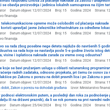
utvrditi raspodelu iznosa za plaćanje naknade za zaštitu i unapređ
riji se obavlja proizvodnja i jedinica lokalnih samouprava na čijim t
ator
Datum objave: 12/07/2024
Broj: 15
Godina: 2024
Strana: 1
tvo finansija
ik telekomunikacione opreme može osloboditi od plaćanja naknade 
koristi upravljač javne železničke infrastrukture za određene lokac
ator
Datum objave: 12/07/2024
Broj: 15
Godina: 2024
Strana: 1
tvo finansija
tvo sa rada zbog posebne nege deteta najduže do navršenih 5 godin
dsustva sa rada koje se nastavlja posle 5-e godine života istog de
, visine i isplatioca naknade zarade za vreme ovog odsustva?
ator
Datum objave: 12/07/2024
Broj: 15
Godina: 2024
Strana: 1
ce koje se bavi pružanjem usluga u oblasti računarskog programiranja
raćenje radnih zadataka, odnosno projekata, pri čemu će osnov za ra
lakšice po Zakonu o porezu na dobit pravnih lica i po Zakonu o po
ator
Datum objave: 12/07/2024
Broj: 15
Godina: 2024
Strana: 1
 dobit
,
Zakon o porezu na dohodak građana
Izvor: Ministarstvo finansi
v podnosi elektronskim putem, a poslednji dan roka za podnošenj
elju ili na državni praznik), da li se rok pomera na prvi naredni radn
ator
Datum objave: 25/04/2024
Broj: 10
Godina: 2024
Strana: 1