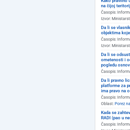
Kako pravilno 
na čijoj terito
Časopis: Inform
Izvor: Ministars
Da li se vlasn
objektima koje 
Časopis: Inform
Izvor: Ministars
Da li se odsus
ometenosti i o
pogledu osnova
Časopis: Inform
Da li pravno li
platforme za p
ima pravo na o
Časopis: Inform
Oblast:
Porez na
Kada se zahte
RADI (pao u ned
Časopis: Inform