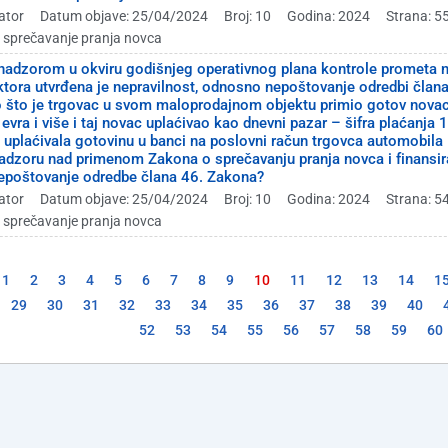
ator
Datum objave: 25/04/2024
Broj: 10
Godina: 2024
Strana: 5
a sprečavanje pranja novca
nadzorom u okviru godišnjeg operativnog plana kontrole prometa nov
ktora utvrđena je nepravilnost, odnosno nepoštovanje odredbi člana
o što je trgovac u svom maloprodajnom objektu primio gotov novac
vra i više i taj novac uplaćivao kao dnevni pazar – šifra plaćanja 1
 uplaćivala gotovinu u banci na poslovni račun trgovca automobila – 
adzoru nad primenom Zakona o sprečavanju pranja novca i finansira
nepoštovanje odredbe člana 46. Zakona?
ator
Datum objave: 25/04/2024
Broj: 10
Godina: 2024
Strana: 5
a sprečavanje pranja novca
1
2
3
4
5
6
7
8
9
10
11
12
13
14
1
29
30
31
32
33
34
35
36
37
38
39
40
52
53
54
55
56
57
58
59
60