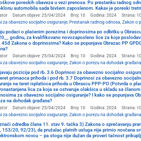
roškove poreskih obaveza u vezi prenosa. Po prestanku radnog od
klonu automobila sada bivšem zaposlenom. Kakav je poreski tretm
ator
Datum objave: 25/04/2024
Broj: 10
Godina: 2024
Strana: 1
i za obavezno socijalno osiguranje
,
Prestanak radnog odnosa
,
Zakon o 
uju podaci o plaćenim porezima i doprinosima po odbitku u Obras
20__ godinu, za kvalifikovano novozaposleno lice za koje poslodav
 45đ Zakona o doprinosima? Kako se popunjava Obrazac PP GPDG z
ana?
ator
Datum objave: 25/04/2024
Broj: 10
Godina: 2024
Strana: 1
i za obavezno socijalno osiguranje
,
Zakon o porezu na dohodak građan
avaju pozicije pod rb. 3.6 Doprinosi za obavezno socijalno osigur
teret primaoca prihoda i pod rb. 3.7 Doprinosi za obavezno socija
uranje na teret isplatioca prihoda u Obrascu PPP-PO (Potvrda o pl
vonastanjena lica za koja se ostvaruje olakšica u skladu sa član
nosima za obavezno socijalno osiguranje? I kako se popunjava Ob
eza na dohodak građana?
ator
Datum objave: 25/04/2024
Broj: 10
Godina: 2024
Strana: 1
i za obavezno socijalno osiguranje
,
Zakon o porezu na dohodak građan
nači odredba člana 11. stav 9. tačka 3) Zakona o sprečavanju pranja
 153/20, 92/23), da pružalac platnih usluga nije primio novčana sr
tronskom novcu – pa stoga nije dužan da proveri tačnost prikuplj