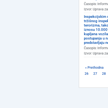
Časopis: Inform
Izvor: Uprava z
Inspekcijskim 
tržišnog inspe
terorizma, tak
iznosu 10.000 e
kupljena vozila
postupanja u n
predstavljaju 
Časopis: Inform
Izvor: Uprava z
« Prethodna
26
27
28