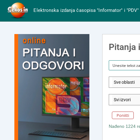
Elektronska izdanja časopisa "Informator" i "PDV"
Pitanja 
Poništi
Nađeno 1224 rez