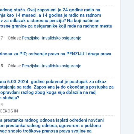
adnog staža. Ovaj zaposleni je 24 godine radio na
ja kao 14 meseci, a 14 godina je radio na radnom
v za odlazak u starosnu penziju? Na koji način se
rosne granice za osiguranike koji rade na radnom mestu
07
Oblast:
Penzijsko i invalidsko osiguranje
rinosa za PIO, ostvaruje pravo na PENZIJU i druga prava
05
Oblast:
Penzijsko i invalidsko osiguranje
ana 6.03.2024. godine pokrenut je postupak za otkaz
tajanja sa rada. Zaposlena je do okončanja postupka za
pravdani razlog zbog koga nije dolazila na rad,
m slučaju?
04
: CEKOS IN
 prestanka radnog odnosa isplati određeni novčani
kon prestanka radnog odnosa, ugovorom o poklonu
avac snosio troškove prenosa prava svojine na