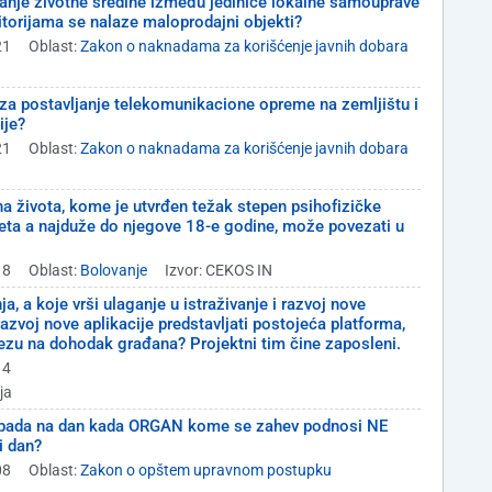
ivanje životne sredine između jedinice lokalne samouprave
eritorijama se nalaze maloprodajni objekti?
21
Oblast:
Zakon o naknadama za korišćenje javnih dobara
za postavljanje telekomunikacione opreme na zemljištu i
ije?
21
Oblast:
Zakon o naknadama za korišćenje javnih dobara
a života, kome je utvrđen težak stepen psihofizičke
teta a najduže do njegove 18-e godine, može povezati u
18
Oblast:
Bolovanje
Izvor: CEKOS IN
, a koje vrši ulaganje u istraživanje i razvoj nove
zvoj nove aplikacije predstavljati postojeća platforma,
rezu na dohodak građana? Projektni tim čine zaposleni.
14
ja
e pada na dan kada ORGAN kome se zahev podnosi NE
i dan?
08
Oblast:
Zakon o opštem upravnom postupku