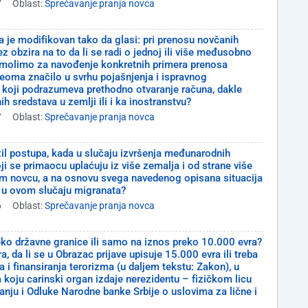
7
Oblast:
Sprečavanje pranja novca
a je modifikovan tako da glasi: pri prenosu novčanih
z obzira na to da li se radi o jednoj ili više međusobno
o molimo za navođenje konkretnih primera prenosa
eoma značilo u svrhu pojašnjenja i ispravnog
 koji podrazumeva prethodno otvaranje računa, dakle
 sredstava u zemlji ili i ka inostranstvu?
7
Oblast:
Sprečavanje pranja novca
 azil postupa, kada u slučaju izvršenja međunarodnih
ji se primaocu uplaćuju iz više zemalja i od strane više
ovom novcu, a na osnovu svega navedenog opisana situacija
a, u ovom slučaju migranata?
6
Oblast:
Sprečavanje pranja novca
reko državne granice ili samo na iznos preko 10.000 evra?
a, da li se u Obrazac prijave upisuje 15.000 evra ili treba
i finansiranja terorizma (u daljem tekstu: Zakon), u
koju carinski organ izdaje nerezidentu – fizičkom licu
nju i Odluke Narodne banke Srbije o uslovima za lične i