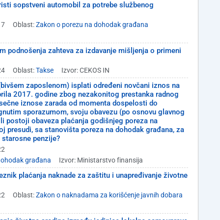
oristi sopstveni automobil za potrebe službenog
17
Oblast:
Zakon o porezu na dohodak građana
kom podnošenja zahteva za izdavanje mišljenja o primeni
24
Oblast:
Takse
Izvor: CEKOS IN
ivšem zaposlenom) isplati određeni novčani iznos na
 aprila 2017. godine zbog nezakonitog prestanka radnog
mesečne iznose zarada od momenta dospelosti do
tignutim sporazumom, svoju obavezu (po osnovu glavnog
li postoji obaveza plaćanja godišnjeg poreza na
j presudi, sa stanovišta poreza na dohodak građana, za
k starosne penzije?
22
 dohodak građana
Izvor: Ministarstvo finansija
bveznik plaćanja naknade za zaštitu i unapređivanje životne
22
Oblast:
Zakon o naknadama za korišćenje javnih dobara