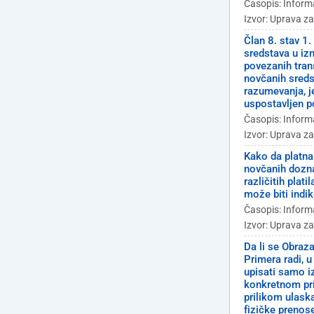
Časopis: Inform
Izvor: Uprava z
Član 8. stav 1
sredstava u izn
povezanih tran
novčanih sreds
razumevanja, j
uspostavljen p
Časopis: Inform
Izvor: Uprava z
Kako da platna 
novčanih doznak
različitih pla
može biti indi
Časopis: Inform
Izvor: Uprava z
Da li se Obraz
Primera radi, u
upisati samo i
konkretnom pri
prilikom ulask
fizičke prenose