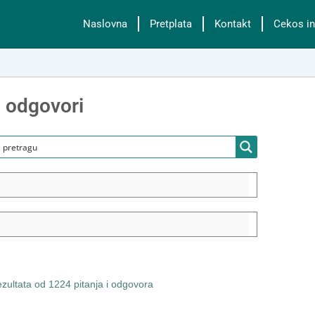
Naslovna
Pretplata
Kontakt
Cekos in
i odgovori
ultata od 1224 pitanja i odgovora