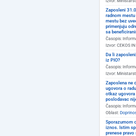
Izvor: Ministars
Zaposleni 31.0
radnom mestu n
mestu bez uveć
primenjuju odr
sa beneficira
Časopis: Inform
Izvor: CEKOS IN
Da li zaposlen
iz PIO?
Časopis: Inform
Izvor: Ministars
Zaposlena ne d
ugovora o rad
otkaz ugovora 
poslodavac nij
Časopis: Inform
Oblast:
Doprinos
Sporazumom o 
iznos. Istim 
prenese pravo 