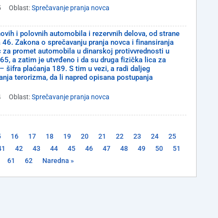
5
Oblast:
Sprečavanje pranja novca
ih i polovnih automobila i rezervnih delova, od strane
 46. Zakona o sprečavanju pranja novca i finansiranja
 za promet automobila u dinarskoj protivvrednosti u
65, a zatim je utvrđeno i da su druga fizička lica za
šifra plaćanja 189. S tim u vezi, a radi daljeg
nja terorizma, da li napred opisana postupanja
4
Oblast:
Sprečavanje pranja novca
5
16
17
18
19
20
21
22
23
24
25
41
42
43
44
45
46
47
48
49
50
51
61
62
Naredna »