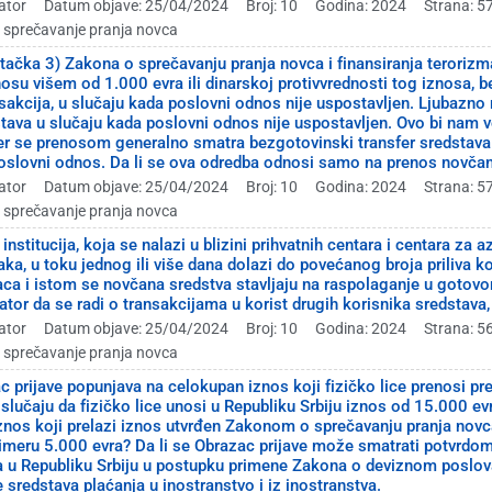
ator
Datum objave: 25/04/2024
Broj: 10
Godina: 2024
Strana: 5
a sprečavanje pranja novca
. tačka 3) Zakona o sprečavanju pranja novca i finansiranja terorizm
osu višem od 1.000 evra ili dinarskoj protivvrednosti tog iznosa, be
sakcija, u slučaju kada poslovni odnos nije uspostavljen. Ljubazn
tava u slučaju kada poslovni odnos nije uspostavljen. Ovo bi nam v
er se prenosom generalno smatra bezgotovinski transfer sredstava
oslovni odnos. Da li se ova odredba odnosi samo na prenos novčanih
ator
Datum objave: 25/04/2024
Broj: 10
Godina: 2024
Strana: 5
a sprečavanje pranja novca
institucija, koja se nalazi u blizini prihvatnih centara i centara za
a, u toku jednog ili više dana dolazi do povećanog broja priliva ko
tilaca i istom se novčana sredstva stavljaju na raspolaganje u got
kator da se radi o transakcijama u korist drugih korisnika sredstav
ator
Datum objave: 25/04/2024
Broj: 10
Godina: 2024
Strana: 5
a sprečavanje pranja novca
ac prijave popunjava na celokupan iznos koji fizičko lice prenosi p
 slučaju da fizičko lice unosi u Republiku Srbiju iznos od 15.000 evr
znos koji prelazi iznos utvrđen Zakonom o sprečavanju pranja novca 
meru 5.000 evra? Da li se Obrazac prijave može smatrati potvrdom 
a u Republiku Srbiju u postupku primene Zakona o deviznom poslova
 sredstava plaćanja u inostranstvo i iz inostranstva.