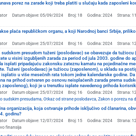
nava porez na zarade koji treba platiti u slučaju kada zaposleni k
ator
Datum objave: 05/09/2024
Broj: 18
Godina: 2024
Strana: 1
takse plaća republičkom organu, a koji Narodnoj banci Srbije, prili
ator
Datum objave: 25/07/2024
Broj: 16
Godina: 2024
Strana: 1
sudskom presudom tuženi (poslodavac) se obavezuje da tužiocu (b
ete u visini izgubljenih zarada za period od jula 2003. godine do
da isplati pripadajuću zakonsku zateznu kamatu na pojedinačne 
e. Tuženi (poslodavac) je tužiocu (zaposlenom), u skladu sa pos
 isplatio u više mesečnih rata tokom jedne kalendarske godine. Da 
a na prihod ostvaren po osnovu neisplaćenih zarada prema sudsko
g zaposlenog), koji je u trenutku isplate navedenog prihoda korisni
ator
Datum objave: 25/07/2024
Broj: 16
Godina: 2024
Strana: 1
 po sudskim presudama
,
Otkaz od strane poslodavca
,
Zakon o porezu na
alna organizacija, koja ostvaruje prihode isključivo od članarina, o
4. godinu?
ator
Datum objave: 12/07/2024
Broj: 15
Godina: 2024
Strana: 1
tvo finansija