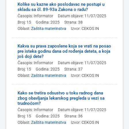
Kolike su kazne ako poslodavac ne postupi u
skladu sa čl. 89-93a Zakona o radu?
Časopis: Informator
Datum objave: 11/07/2025
Broj: 15
Godina: 2025
Strana: 38
Oblast:
Zaštita materinstva
Izvor: CEKOS IN
Kakva su prava zaposlene koja se vrati na posao
pre isteka godinu dana od rođenja deteta, a koja
još doji dete?
Časopis: Informator
Datum objave: 11/07/2025
Broj: 15
Godina: 2025
Strana: 37
Oblast:
Zaštita materinstva
Izvor: CEKOS IN
Kako se tretira odsustvo u toku radnog dana
zbog obavljanja lekarskog pregleda u vezi sa
trudnoćom?
Časopis: Informator
Datum objave: 11/07/2025
Broj: 15
Godina: 2025
Strana: 36
Oblast:
Zaštita materinstva
Izvor: CEKOS IN