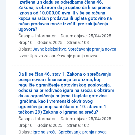
izvršena u skladu sa odredbama člana 46.
Zakona, s obzirom da je upitno da li se prenos
iznosa od 10.000,00 evra ili više sa računa
kupca na račun prodavca ili uplata gotovine na
račun prodavca može izvršiti pre zaključenja
ugovora?
Časopis: Informator
Datum objave: 25/04/2025
Broj: 10
Godina: 2025
Strana: 103
Oblast:
Javno beležništvo
,
Sprečavanje pranja novca
Izvor: Uprava za sprečavanje pranja novca
Da li se član 46. stav 1. Zakona o sprečavanju
pranja novca i finansiranja terorizma, koji
reguliše ograničenje gotovinskog poslovanja,
odnosi na priređivače igara na sreću, s obzirom
da su ograničenja prijema i isplate gotovine
igračima, kao i vremenski okvir ovog
ograničenja propisani članom 10. stavom 1.
tačkom 29) Zakona o igrama na sreću?
Časopis: Informator
Datum objave: 25/04/2025
Broj: 10
Godina: 2025
Strana: 102
Oblast:
Igre na sreću
,
Sprečavanje pranja novca