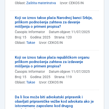
Oblast:
Zaštita materinstva
Izvor: CEKOS IN
Koji se iznos takse plaća Narodnoj banci Srbije,
prilikom podnošenja zahteva za davanje
mišljenja o primeni propisa?
Časopis: Informator
Datum objave: 11/07/2025
Broj: 15
Godina: 2025
Strana: 120
Oblast:
Takse
Izvor: CEKOS IN
Koji se iznos takse plaća republičkom organu
prilikom podnošenja zahteva za izdavanje
mišljenja o primeni propisa?
Časopis: Informator
Datum objave: 11/07/2025
Broj: 15
Godina: 2025
Strana: 119
Oblast:
Takse
Izvor: CEKOS IN
Da li lice može biti advokatski pripravnik i
obavljati pripravničke vežbe kod advokata ako je
istovremeno zaposleno kod drugog