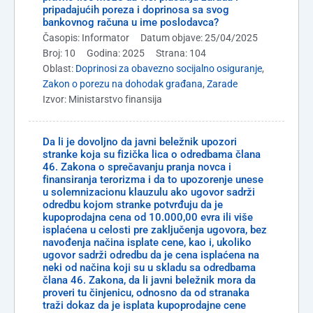
pripadajućih poreza i doprinosa sa svog
bankovnog računa u ime poslodavca?
Časopis: Informator
Datum objave: 25/04/2025
Broj: 10
Godina: 2025
Strana: 104
Oblast:
Doprinosi za obavezno socijalno osiguranje
,
Zakon o porezu na dohodak građana
,
Zarade
Izvor: Ministarstvo finansija
Da li je dovoljno da javni beležnik upozori
stranke koja su fizička lica o odredbama člana
46. Zakona o sprečavanju pranja novca i
finansiranja terorizma i da to upozorenje unese
u solemnizacionu klauzulu ako ugovor sadrži
odredbu kojom stranke potvrđuju da je
kupoprodajna cena od 10.000,00 evra ili više
isplaćena u celosti pre zaključenja ugovora, bez
navođenja načina isplate cene, kao i, ukoliko
ugovor sadrži odredbu da je cena isplaćena na
neki od načina koji su u skladu sa odredbama
člana 46. Zakona, da li javni beležnik mora da
proveri tu činjenicu, odnosno da od stranaka
traži dokaz da je isplata kupoprodajne cene