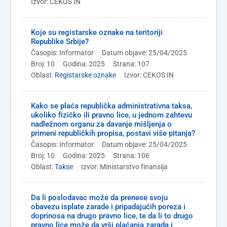
Izvor: CEKOS IN
Koje su registarske oznake na teritoriji
Republike Srbije?
Časopis: Informator
Datum objave: 25/04/2025
Broj: 10
Godina: 2025
Strana: 107
Oblast:
Registarske oznake
Izvor: CEKOS IN
Kako se plaća republička administrativna taksa,
ukoliko fizičko ili pravno lice, u jednom zahtevu
nadležnom organu za davanje mišljenja o
primeni republičkih propisa, postavi više pitanja?
Časopis: Informator
Datum objave: 25/04/2025
Broj: 10
Godina: 2025
Strana: 106
Oblast:
Takse
Izvor: Ministarstvo finansija
Da li poslodavac može da prenese svoju
obavezu isplate zarade i pripadajućih poreza i
doprinosa na drugo pravno lice, te da li to drugo
pravno lice može da vrši plaćanja zarada i