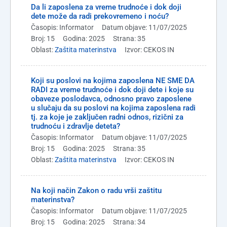
Da li zaposlena za vreme trudnoće i dok doji
dete može da radi prekovremeno i noću?
Časopis: Informator
Datum objave: 11/07/2025
Broj: 15
Godina: 2025
Strana: 35
Oblast:
Zaštita materinstva
Izvor: CEKOS IN
Koji su poslovi na kojima zaposlena NE SME DA
RADI za vreme trudnoće i dok doji dete i koje su
obaveze poslodavca, odnosno pravo zaposlene
u slučaju da su poslovi na kojima zaposlena radi
tj. za koje je zaključen radni odnos, rizični za
trudnoću i zdravlje deteta?
Časopis: Informator
Datum objave: 11/07/2025
Broj: 15
Godina: 2025
Strana: 35
Oblast:
Zaštita materinstva
Izvor: CEKOS IN
Na koji način Zakon o radu vrši zaštitu
materinstva?
Časopis: Informator
Datum objave: 11/07/2025
Broj: 15
Godina: 2025
Strana: 34