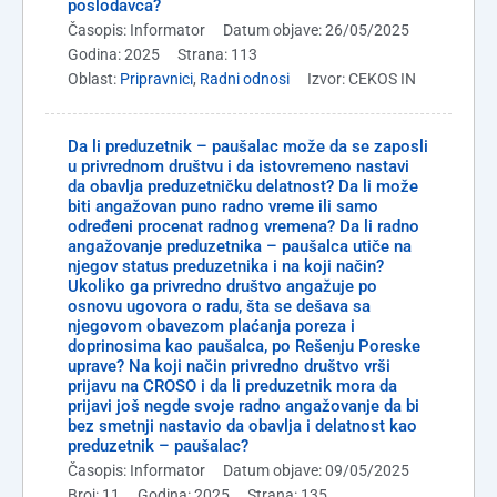
poslodavca?
Časopis: Informator
Datum objave: 26/05/2025
Godina: 2025
Strana: 113
Oblast:
Pripravnici
,
Radni odnosi
Izvor: CEKOS IN
Da li preduzetnik – paušalac može da se zaposli
u privrednom društvu i da istovremeno nastavi
da obavlja preduzetničku delatnost? Da li može
biti angažovan puno radno vreme ili samo
određeni procenat radnog vremena? Da li radno
angažovanje preduzetnika – paušalca utiče na
njegov status preduzetnika i na koji način?
Ukoliko ga privredno društvo angažuje po
osnovu ugovora o radu, šta se dešava sa
njegovom obavezom plaćanja poreza i
doprinosima kao paušalca, po Rešenju Poreske
uprave? Na koji način privredno društvo vrši
prijavu na CROSO i da li preduzetnik mora da
prijavi još negde svoje radno angažovanje da bi
bez smetnji nastavio da obavlja i delatnost kao
preduzetnik – paušalac?
Časopis: Informator
Datum objave: 09/05/2025
Broj: 11
Godina: 2025
Strana: 135