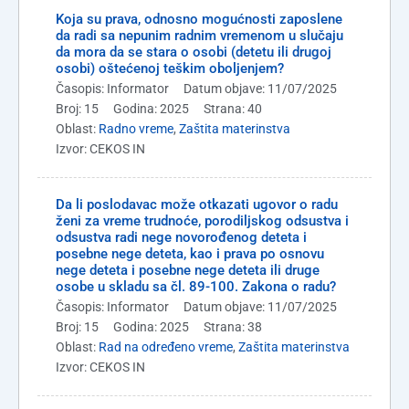
Koja su prava, odnosno mogućnosti zaposlene
da radi sa nepunim radnim vremenom u slučaju
da mora da se stara o osobi (detetu ili drugoj
osobi) oštećenoj teškim oboljenjem?
Časopis: Informator
Datum objave: 11/07/2025
Broj: 15
Godina: 2025
Strana: 40
Oblast:
Radno vreme
,
Zaštita materinstva
Izvor: CEKOS IN
Da li poslodavac može otkazati ugovor o radu
ženi za vreme trudnoće, porodiljskog odsustva i
odsustva radi nege novorođenog deteta i
posebne nege deteta, kao i prava po osnovu
nege deteta i posebne nege deteta ili druge
osobe u skladu sa čl. 89-100. Zakona o radu?
Časopis: Informator
Datum objave: 11/07/2025
Broj: 15
Godina: 2025
Strana: 38
Oblast:
Rad na određeno vreme
,
Zaštita materinstva
Izvor: CEKOS IN