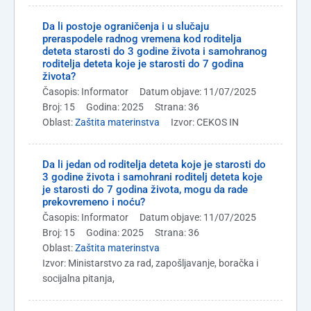
Da li postoje ograničenja i u slučaju
preraspodele radnog vremena kod roditelja
deteta starosti do 3 godine života i samohranog
roditelja deteta koje je starosti do 7 godina
života?
Časopis: Informator
Datum objave: 11/07/2025
Broj: 15
Godina: 2025
Strana: 36
Oblast:
Zaštita materinstva
Izvor: CEKOS IN
Da li jedan od roditelja deteta koje je starosti do
3 godine života i samohrani roditelj deteta koje
je starosti do 7 godina života, mogu da rade
prekovremeno i noću?
Časopis: Informator
Datum objave: 11/07/2025
Broj: 15
Godina: 2025
Strana: 36
Oblast:
Zaštita materinstva
Izvor: Ministarstvo za rad, zapošljavanje, boračka i
socijalna pitanja,