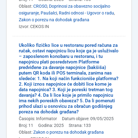
Oblast:
CROSO
,
Doprinosi za obavezno socijalno
osiguranje
,
Paušalci
,
Radni odnosi - Ugovor o radu
,
Zakon o porezu na dohodak građana
Izvor: CEKOS IN
Ukoliko fizičko lice u restoranu pored računa za
ručak, ostavi napojnicu licu koje ga je usluživalo
– zaposlenom konobaru u restoranu, i tu
napojnicu plati posredstvom Platforme
predviđene za davanje napojnice (bakšiša)
putem QR koda ili POS terminala, zanima nas
sledeće: 1. Na koji način funkcioniše platforma?
2. Koji iznos napojnice će dobiti lice kome je
data napojnica? 3. Koji je poreski tretman tog
davanja? 4. Da li lice koje je primilo napojnicu
ima nekih poreskih obaveza? 5. Da li pomenuti
prihod ulazi u osnovicu za obračun godišnjeg
poreza na dohodak građana?
Časopis: Informator
Datum objave: 09/05/2025
Broj: 11
Godina: 2025
Strana: 133
Oblast:
Zakon o porezu na dohodak građana