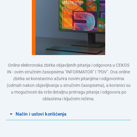
Online elektronska zbirka objavljenih pitanja i odgovora u CEKOS
IN - ovim stručnim časopisima "INFORMATOR" I "PDV". Ova online
zbirka se konstantno ažurira novim pitanjima i odgovorima
(odmah nakon objavljivanja u stručnim časopisima), a korisnici su
u mogućnosti da vrše detaljnu pretragu pitanja i odgovora po
oblastima i ključnim rečima.
Način i uslovi korišćenja