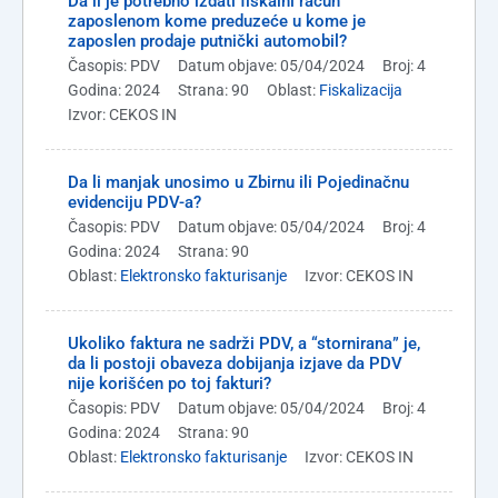
Da li je potrebno izdati fiskalni račun
zaposlenom kome preduzeće u kome je
zaposlen prodaje putnički automobil?
Časopis: PDV
Datum objave: 05/04/2024
Broj: 4
Godina: 2024
Strana: 90
Oblast:
Fiskalizacija
Izvor: CEKOS IN
Da li manjak unosimo u Zbirnu ili Pojedinačnu
evidenciju PDV-a?
Časopis: PDV
Datum objave: 05/04/2024
Broj: 4
Godina: 2024
Strana: 90
Oblast:
Elektronsko fakturisanje
Izvor: CEKOS IN
Ukoliko faktura ne sadrži PDV, a “stornirana” je,
da li postoji obaveza dobijanja izjave da PDV
nije korišćen po toj fakturi?
Časopis: PDV
Datum objave: 05/04/2024
Broj: 4
Godina: 2024
Strana: 90
Oblast:
Elektronsko fakturisanje
Izvor: CEKOS IN