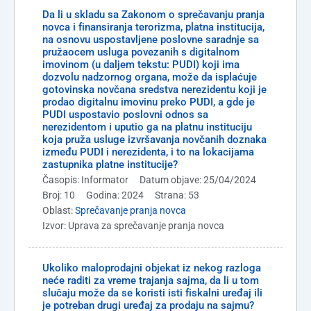
Da li u skladu sa Zakonom o sprečavanju pranja
novca i finansiranja terorizma, platna institucija,
na osnovu uspostavljene poslovne saradnje sa
pružaocem usluga povezanih s digitalnom
imovinom (u daljem tekstu: PUDI) koji ima
dozvolu nadzornog organa, može da isplaćuje
gotovinska novčana sredstva nerezidentu koji je
prodao digitalnu imovinu preko PUDI, a gde je
PUDI uspostavio poslovni odnos sa
nerezidentom i uputio ga na platnu instituciju
koja pruža usluge izvršavanja novčanih doznaka
između PUDI i nerezidenta, i to na lokacijama
zastupnika platne institucije?
Časopis: Informator
Datum objave: 25/04/2024
Broj: 10
Godina: 2024
Strana: 53
Oblast:
Sprečavanje pranja novca
Izvor: Uprava za sprečavanje pranja novca
Ukoliko maloprodajni objekat iz nekog razloga
neće raditi za vreme trajanja sajma, da li u tom
slučaju može da se koristi isti fiskalni uređaj ili
je potreban drugi uređaj za prodaju na sajmu?