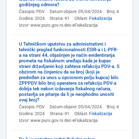
godišnjeg odmora?
Časopis: PDV
Datum objave: 05/04/2024
Broj: 4
Godina: 2024
Strana: 91
Oblast:
Fiskalizacija
Izvor: www.purs.gov.rs deo eFiskalizacija
U Tehničkom uputstvu za administrativni i
tehnički pregled funkcionalnosti ESIR-a i L-PFR-
a na strani 44, objašnjen je način evidentiranja
prometa na fiskalnom uređaju kada je kupac
strani državljanin koji zahteva refakciju PDV-a. S
obzirom na činjenicu da se broj (koji je
predviđen za unos u opcionom polju kupca) bilo
ZPPPDV bilo broj operatera za refakciju PDV-a
dobija tek nakon izdavanja fiskalnog računa,
postavlja se pitanje da li je neophodno unositi
ovaj broj?
Časopis: PDV
Datum objave: 05/04/2024
Broj: 4
Godina: 2024
Strana: 91
Oblast:
Fiskalizacija
Izvor: www.purs.gov.rs deo eFiskalizacija