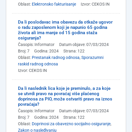
Oblast:
Elektronsko fakturisanje
Izvor: CEKOS IN
Da li poslodavac ima obavezu da otkaže ugovor
o radu zaposlenom koji je napunio 65 godina
života ali ima manje od 15 godina staža
osiguranja?
Časopis: Informator
Datum objave: 07/03/2024
Broj: 7
Godina: 2024
Strana: 122
Oblast:
Prestanak radnog odnosa
,
Sporazumni
raskid radnog odnosa
Izvor: CEKOS IN
Da li naslednik lica koje je preminulo, a za koje
se utvrdi pravo na povraćaj više plaćenog
doprinosa za PIO, može ostvariti pravo na iznos
povraćaja?
Časopis: Informator
Datum objave: 07/03/2024
Broj: 7
Godina: 2024
Strana: 122
Oblast:
Doprinosi za obavezno socijalno osiguranje
,
Zakon o nasleđivanju