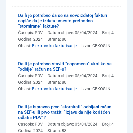
Da li je potrebno da se na novoizdatoj fakturi
napiše da je izdata umesto prethodno
“stornirane” fakture?
Časopis: PDV
Datum objave: 05/04/2024
Broj: 4
Godina: 2024
Strana: 88
Oblast:
Elektronsko fakturisanje
Izvor: CEKOS IN
Da li je potrebno staviti “napomenu” ukoliko se
“odbije” račun na SEF-u?
Časopis: PDV
Datum objave: 05/04/2024
Broj: 4
Godina: 2024
Strana: 88
Oblast:
Elektronsko fakturisanje
Izvor: CEKOS IN
Da li je ispravno prvo “stornirati” odbijeni račun
na SEF-u ili prvo tražiti “izjavu da nije korišćen
odbitni PDV”?
Časopis: PDV
Datum objave: 05/04/2024
Broj: 4
Godina: 2024
Strana: 88