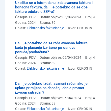
Ukoliko se u istom danu izda avansna faktura i
konačna faktura, da li je potrebno da se obe
fakture odobre u SEF-u?
Časopis: PDV
Datum objave: 05/04/2024
Broj: 4
Godina: 2024
Strana: 89
Oblast:
Elektronsko fakturisanje
Izvor: CEKOS IN
Da li je potrebno da se izda avansna faktura
kada je plaćanje izvršeno po osnovu
ponude/predračuna?
Časopis: PDV
Datum objave: 05/04/2024
Broj: 4
Godina: 2024
Strana: 89
Oblast:
Elektronsko fakturisanje
Izvor: CEKOS IN
Da li je potrebno izdati avansni račun ako je
uplata primljena na današnji dan a promet
izvršen sutradan?
Časopis: PDV
Datum objave: 05/04/2024
Broj: 4
Godina: 2024
Strana: 89
Oblast:
Elektronsko fakturisanje
Izvor: CEKOS IN