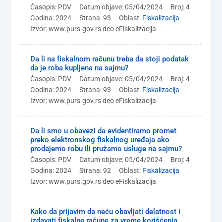
Časopis: PDV
Datum objave: 05/04/2024
Broj: 4
Godina: 2024
Strana: 93
Oblast:
Fiskalizacija
Izvor: www.purs.gov.rs deo eFiskalizacija
Da li na fiskalnom računu treba da stoji podatak
da je roba kupljena na sajmu?
Časopis: PDV
Datum objave: 05/04/2024
Broj: 4
Godina: 2024
Strana: 93
Oblast:
Fiskalizacija
Izvor: www.purs.gov.rs deo eFiskalizacija
Da li smo u obavezi da evidentiramo promet
preko elektronskog fiskalnog uređaja ako
prodajemo robu ili pružamo usluge na sajmu?
Časopis: PDV
Datum objave: 05/04/2024
Broj: 4
Godina: 2024
Strana: 92
Oblast:
Fiskalizacija
Izvor: www.purs.gov.rs deo eFiskalizacija
Kako da prijavim da neću obavljati delatnost i
izdavati fiskalne račune za vreme korišćenja