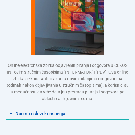
Online elektronska zbirka objavljenih pitanja i odgovora u CEKOS
IN - ovim stručnim časopisima "INFORMATOR" I "PDV". Ova online
zbirka se konstantno ažurira novim pitanjima i odgovorima
(odmah nakon objavljivanja u stručnim časopisima), a korisnici su
u mogućnosti da vrše detaljnu pretragu pitanja i odgovora po
oblastima i ključnim rečima.
Način i uslovi korišćenja