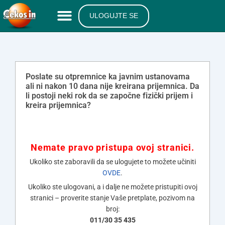
ULOGUJTE SE
Poslate su otpremnice ka javnim ustanovama
ali ni nakon 10 dana nije kreirana prijemnica. Da
li postoji neki rok da se započne fizički prijem i
kreira prijemnica?
Nemate pravo pristupa ovoj stranici.
Ukoliko ste zaboravili da se ulogujete to možete učiniti
OVDE
.
Ukoliko ste ulogovani, a i dalje ne možete pristupiti ovoj
stranici – proverite stanje Vaše pretplate, pozivom na
broj:
011/30 35 435