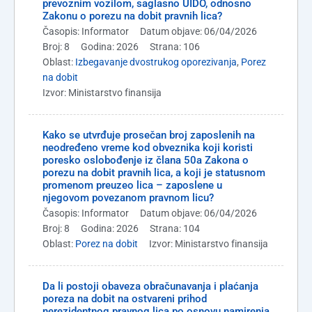
prevoznim vozilom, saglasno UIDO, odnosno
Zakonu o porezu na dobit pravnih lica?
Časopis: Informator
Datum objave: 06/04/2026
Broj: 8
Godina: 2026
Strana: 106
Oblast:
Izbegavanje dvostrukog oporezivanja
,
Porez
na dobit
Izvor: Ministarstvo finansija
Kako se utvrđuje prosečan broj zaposlenih na
neodređeno vreme kod obveznika koji koristi
poresko oslobođenje iz člana 50a Zakona o
porezu na dobit pravnih lica, a koji je statusnom
promenom preuzeo lica – zaposlene u
njegovom povezanom pravnom licu?
Časopis: Informator
Datum objave: 06/04/2026
Broj: 8
Godina: 2026
Strana: 104
Oblast:
Porez na dobit
Izvor: Ministarstvo finansija
Da li postoji obaveza obračunavanja i plaćanja
poreza na dobit na ostvareni prihod
nerezidentnog pravnog lica po osnovu namirenja