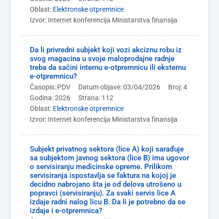
Oblast:
Elektronske otpremnice
Izvor: Internet konferencija Ministarstva finansija
Da li privredni subjekt koji vozi akciznu robu iz
svog magacina u svoje maloprodajne radnje
treba da sačini internu e-otpremnicu ili eksternu
e-otpremnicu?
Časopis: PDV
Datum objave: 03/04/2026
Broj: 4
Godina: 2026
Strana: 112
Oblast:
Elektronske otpremnice
Izvor: Internet konferencija Ministarstva finansija
Subjekt privatnog sektora (lice A) koji sarađuje
sa subjektom javnog sektora (lice B) ima ugovor
o servisiranju medicinske opreme. Prilikom
servisiranja ispostavlja se faktura na kojoj je
decidno nabrojano šta je od delova utrošeno u
popravci (servisiranju). Za svaki servis lice A
izdaje radni nalog licu B. Da li je potrebno da se
izdaje i e-otpremnica?