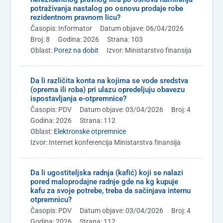
potraživanja nastalog po osnovu prodaje robe
rezidentnom pravnom licu?
Časopis: Informator
Datum objave: 06/04/2026
Broj: 8
Godina: 2026
Strana: 103
Oblast:
Porez na dobit
Izvor: Ministarstvo finansija
Da li različita konta na kojima se vode sredstva
(oprema ili roba) pri ulazu opredeljuju obavezu
ispostavljanja e-otpremnice?
Časopis: PDV
Datum objave: 03/04/2026
Broj: 4
Godina: 2026
Strana: 112
Oblast:
Elektronske otpremnice
Izvor: Internet konferencija Ministarstva finansija
Da li ugostiteljska radnja (kafić) koji se nalazi
pored maloprodajne radnje gde na kg kupuje
kafu za svoje potrebe, treba da sačinjava internu
otpremnicu?
Časopis: PDV
Datum objave: 03/04/2026
Broj: 4
Godina: 2026
Strana: 112