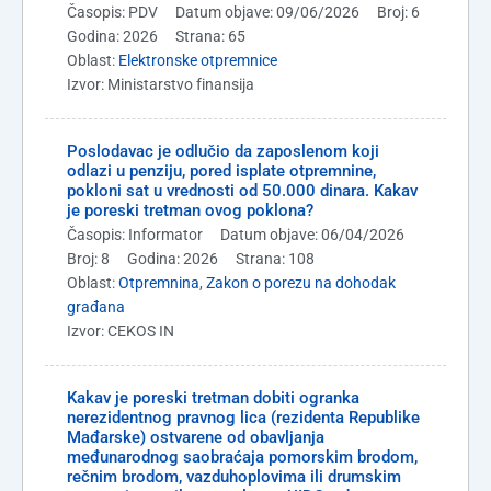
Časopis: PDV
Datum objave: 09/06/2026
Broj: 6
Godina: 2026
Strana: 65
Oblast:
Elektronske otpremnice
Izvor: Ministarstvo finansija
Poslodavac je odlučio da zaposlenom koji
odlazi u penziju, pored isplate otpremnine,
pokloni sat u vrednosti od 50.000 dinara. Kakav
je poreski tretman ovog poklona?
Časopis: Informator
Datum objave: 06/04/2026
Broj: 8
Godina: 2026
Strana: 108
Oblast:
Otpremnina
,
Zakon o porezu na dohodak
građana
Izvor: CEKOS IN
Kakav je poreski tretman dobiti ogranka
nerezidentnog pravnog lica (rezidenta Republike
Mađarske) ostvarene od obavljanja
međunarodnog saobraćaja pomorskim brodom,
rečnim brodom, vazduhoplovima ili drumskim