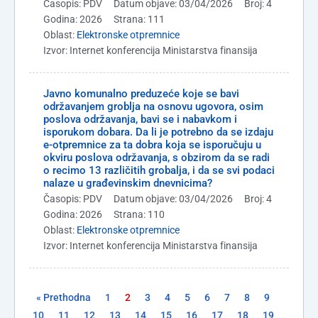
Časopis: PDV
Datum objave: 03/04/2026
Broj: 4
Godina: 2026
Strana: 111
Oblast:
Elektronske otpremnice
Izvor: Internet konferencija Ministarstva finansija
Javno komunalno preduzeće koje se bavi
održavanjem groblja na osnovu ugovora, osim
poslova održavanja, bavi se i nabavkom i
isporukom dobara. Da li je potrebno da se izdaju
e-otpremnice za ta dobra koja se isporučuju u
okviru poslova održavanja, s obzirom da se radi
o recimo 13 različitih grobalja, i da se svi podaci
nalaze u građevinskim dnevnicima?
Časopis: PDV
Datum objave: 03/04/2026
Broj: 4
Godina: 2026
Strana: 110
Oblast:
Elektronske otpremnice
Izvor: Internet konferencija Ministarstva finansija
« Prethodna
1
2
3
4
5
6
7
8
9
10
11
12
13
14
15
16
17
18
19