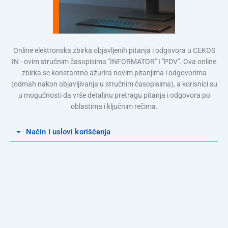
Online elektronska zbirka objavljenih pitanja i odgovora u CEKOS
IN - ovim stručnim časopisima "INFORMATOR" I "PDV". Ova online
zbirka se konstantno ažurira novim pitanjima i odgovorima
(odmah nakon objavljivanja u stručnim časopisima), a korisnici su
u mogućnosti da vrše detaljnu pretragu pitanja i odgovora po
oblastima i ključnim rečima.
Način i uslovi korišćenja